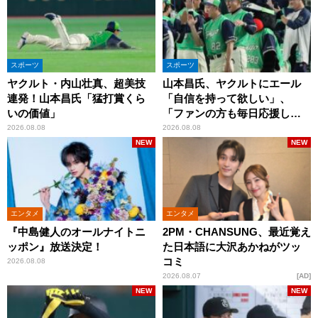
スポーツ
スポーツ
ヤクルト・内山壮真、超美技
山本昌氏、ヤクルトにエール
連発！山本昌氏「猛打賞くら
「自信を持って欲しい」、
いの価値」
「ファンの方も毎日応援して
くれています」
2026.08.08
2026.08.08
NEW
NEW
エンタメ
エンタメ
『中島健人のオールナイトニ
2PM・CHANSUNG、最近覚え
ッポン』放送決定！
た日本語に大沢あかねがツッ
コミ
2026.08.08
2026.08.07
AD
NEW
NEW