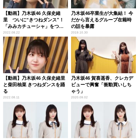
【動画】乃木坂46 久保史緒
乃木坂46卒業生が大集結！ 今
里 ついに“きつねダンス”！
だから言えるグループ在籍時
「みみカチューシャ」をつけ
の話を暴露
て金川紗耶と踊る
2022.08.22
2019.10.30
【動画】乃木坂46 久保史緒里
乃木坂46 賀喜遥香、クレカデ
と柴田柚菜 きつねダンスを踊
ビューで興奮「衝動買いしち
る
ゃう」
2022.08.11
2020.09.02