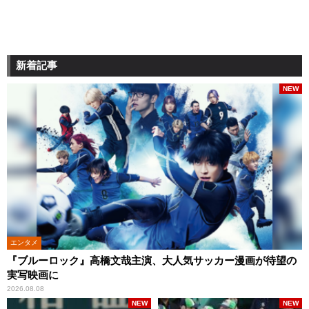
新着記事
NEW
エンタメ
『ブルーロック』高橋文哉主演、大人気サッカー漫画が待望の
実写映画に
2026.08.08
NEW
NEW