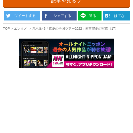
記事を見る
ツイートする
シェアする
送る
はてな
TOP
エンタメ
乃木坂46「真夏の全国ツアー2022」無事完走の写真（17）