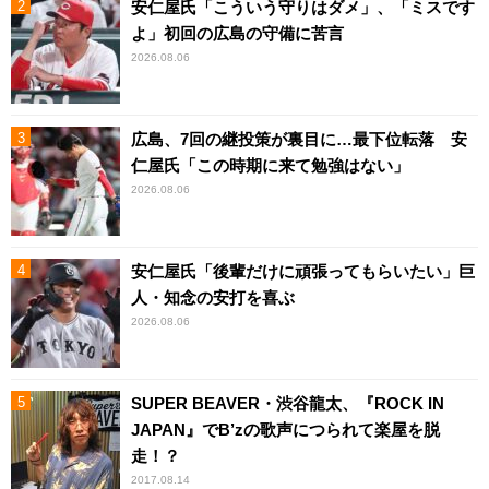
安仁屋氏「こういう守りはダメ」、「ミスです
よ」初回の広島の守備に苦言
2026.08.06
広島、7回の継投策が裏目に…最下位転落 安
仁屋氏「この時期に来て勉強はない」
2026.08.06
安仁屋氏「後輩だけに頑張ってもらいたい」巨
人・知念の安打を喜ぶ
2026.08.06
SUPER BEAVER・渋谷龍太、『ROCK IN
JAPAN』でB’zの歌声につられて楽屋を脱
走！？
2017.08.14