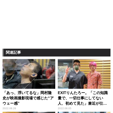
関連記事
「あっ、浮いてるな」岡村隆
EXITりんたろー。「この知識
史が映画撮影現場で感じた“ア
量で、一切仕事にしてない
ウェー感”
人、初めて見た」兼近が仕事
で漫画を語らない理由
2022.08.26
2022.08.05