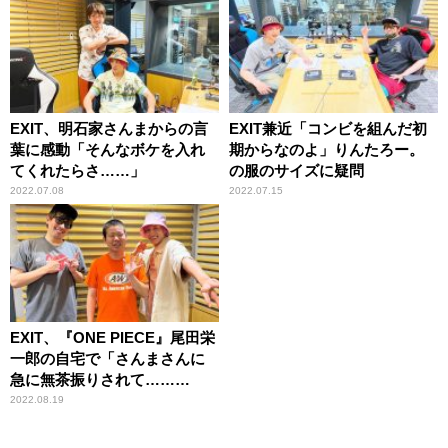
EXIT、明石家さんまからの言
EXIT兼近「コンビを組んだ初
葉に感動「そんなボケを入れ
期からなのよ」りんたろー。
てくれたらさ……」
の服のサイズに疑問
2022.07.08
2022.07.15
EXIT、『ONE PIECE』尾田栄
一郎の自宅で「さんまさんに
急に無茶振りされて……
（笑）」
2022.08.19