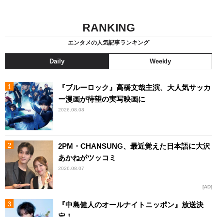
RANKING
エンタメの人気記事ランキング
Daily
Weekly
『ブルーロック』高橋文哉主演、大人気サッカ
ー漫画が待望の実写映画に
2026.08.08
2PM・CHANSUNG、最近覚えた日本語に大沢
あかねがツッコミ
2026.08.07
AD
『中島健人のオールナイトニッポン』放送決
定！