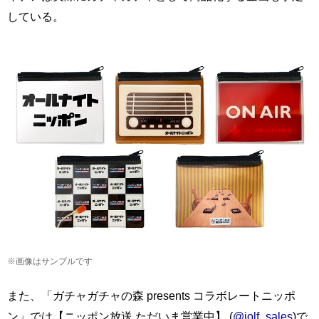
している。
※画像はサンプルです
また、「ガチャガチャの森 presents コラボレートニッポ
ン」では【ニッポン放送 ただいま営業中】 (
@jolf_sales
)で