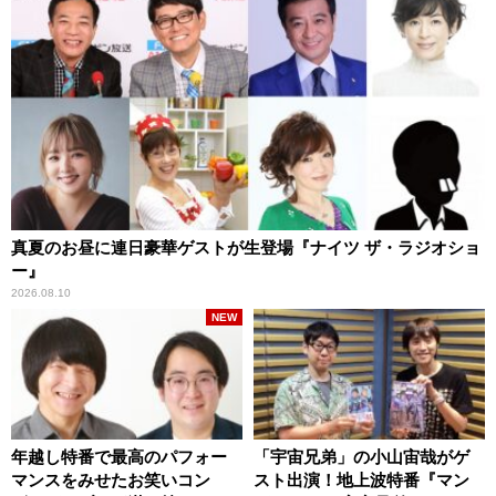
真夏のお昼に連日豪華ゲストが生登場『ナイツ ザ・ラジオショ
ー』
2026.08.10
NEW
年越し特番で最高のパフォー
「宇宙兄弟」の小山宙哉がゲ
マンスをみせたお笑いコン
スト出演！地上波特番『マン