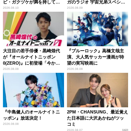
ビ・ガクヅケが満を持して
ガのラジオ 宇宙兄弟スペシャ
『オールナイトニッポン
ル 』
2026.08.10
2026.08.09
0(ZERO)』に登場！
大注目の若手俳優・黒崎煌代
『ブルーロック』高橋文哉主
が『オールナイトニッポン
演、大人気サッカー漫画が待
0(ZERO)』に初登場「今から
望の実写映画に
とてもワクワクしておりま
2026.08.08
2026.08.08
す！」
『中島健人のオールナイトニ
2PM・CHANSUNG、最近覚え
ッポン』放送決定！
た日本語に大沢あかねがツッ
コミ
2026.08.08
2026.08.07
AD