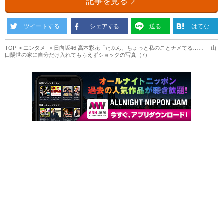
記事を見る
ツイートする
シェアする
送る
はてな
TOP
エンタメ
日向坂46 高本彩花「たぶん、ちょっと私のことナメてる……」 山
口陽世の家に自分だけ入れてもらえずショックの写真（7）