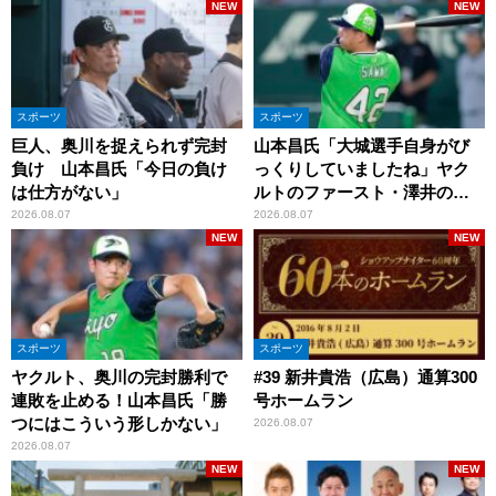
NEW
NEW
スポーツ
スポーツ
巨人、奥川を捉えられず完封
山本昌氏「大城選手自身がび
負け 山本昌氏「今日の負け
っくりしていましたね」ヤク
は仕方がない」
ルトのファースト・澤井の判
断を評価
2026.08.07
2026.08.07
NEW
NEW
スポーツ
スポーツ
ヤクルト、奥川の完封勝利で
#39 新井貴浩（広島）通算300
連敗を止める！山本昌氏「勝
号ホームラン
つにはこういう形しかない」
2026.08.07
2026.08.07
NEW
NEW