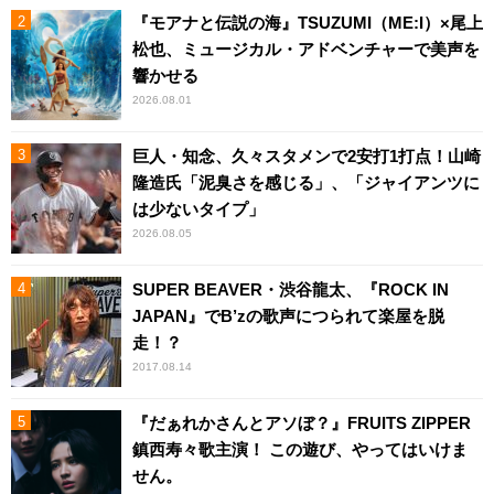
『モアナと伝説の海』TSUZUMI（ME:I）×尾上
松也、ミュージカル・アドベンチャーで美声を
響かせる
2026.08.01
巨人・知念、久々スタメンで2安打1打点！山崎
隆造氏「泥臭さを感じる」、「ジャイアンツに
は少ないタイプ」
2026.08.05
SUPER BEAVER・渋谷龍太、『ROCK IN
JAPAN』でB’zの歌声につられて楽屋を脱
走！？
2017.08.14
『だぁれかさんとアソぼ？』FRUITS ZIPPER
鎮西寿々歌主演！ この遊び、やってはいけま
せん。