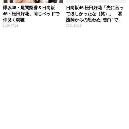
欅坂46・尾関梨香＆日向坂
日向坂46 松田好花「先に言っ
46・松田好花、同じベッドで
てほしかったな（笑）」 看
仲良く就寝
護師からの思わぬ“告白”で頭
が真っ白になった顛末を明か
2019.07.28
2021.10.17
す