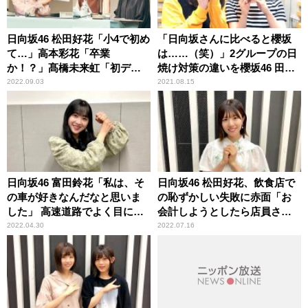
日向坂46 松田好花「小4で初め
「日向坂さんに比べると櫻坂
て…」高本彩花「卒業
は……（笑）」2グループの日
か！？」髙橋未来虹「初デー
焼け対策の違いを櫻坂46 田村
ト！」 どこにも出してない
保乃＆尾関梨香が振り返る
2022.09.03
2021.08.15
新情報を続々公開の『日向坂
46松田好花の日向坂高校放送
部』公開収録イベントレポー
ト＜前編＞到着！
日向坂46 富田鈴花「私は、そ
日向坂46 松田好花、飲食店で
の車が好きなんだなと思いま
の恥ずかしい失敗に赤面「お
した」 高速道路でよく目につ
会計しようとしたら店員さん
く車種を明かす
が……」
2022.04.30
2022.07.16