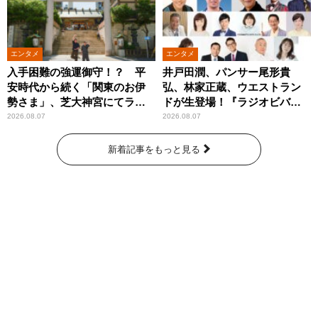
エンタメ
エンタメ
入手困難の強運御守！？ 平
井戸田潤、パンサー尾形貴
安時代から続く「関東のお伊
弘、林家正蔵、ウエストラン
勢さま」、芝大神宮にてラン
ドが生登場！『ラジオビバリ
パンプスが合格祈願！
ー昼ズ』
2026.08.07
2026.08.07
新着記事をもっと見る