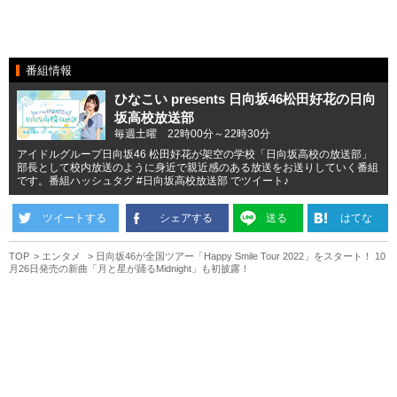
番組情報
ひなこい presents 日向坂46松田好花の日向
坂高校放送部
毎週土曜 22時00分～22時30分
アイドルグループ日向坂46 松田好花が架空の学校「日向坂高校の放送部」
部長として校内放送のように身近で親近感のある放送をお送りしていく番組
です。番組ハッシュタグ #日向坂高校放送部 でツイート♪
ツイートする
シェアする
送る
はてな
TOP
エンタメ
日向坂46が全国ツアー「Happy Smile Tour 2022」をスタート！ 10
月26日発売の新曲「月と星が踊るMidnight」も初披露！