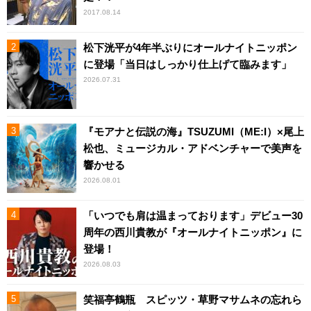
2017.08.14
松下洸平が4年半ぶりにオールナイトニッポン
に登場「当日はしっかり仕上げて臨みます」
2026.07.31
『モアナと伝説の海』TSUZUMI（ME:I）×尾上
松也、ミュージカル・アドベンチャーで美声を
響かせる
2026.08.01
「いつでも肩は温まっております」デビュー30
周年の西川貴教が『オールナイトニッポン』に
登場！
2026.08.03
笑福亭鶴瓶 スピッツ・草野マサムネの忘れら