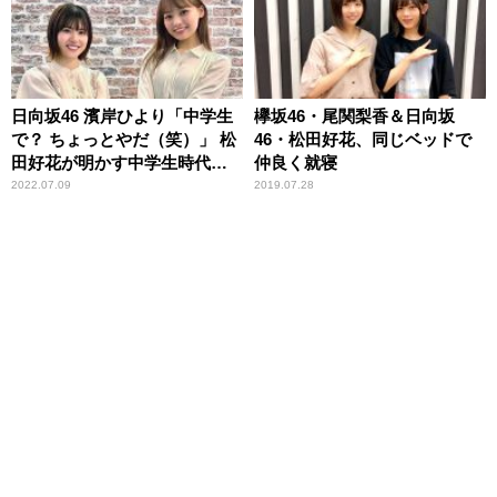
日向坂46 濱岸ひより「中学生
欅坂46・尾関梨香＆日向坂
で？ ちょっとやだ（笑）」 松
46・松田好花、同じベッドで
田好花が明かす中学生時代の
仲良く就寝
恥ずかしい一人称に苦笑
2022.07.09
2019.07.28