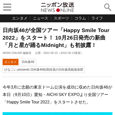
エンタメ
ニュース
スポーツ
コラム
ライフ
日向坂46が全国ツアー「Happy Smile Tour
2022」をスタート！ 10月26日発売の新曲
「月と星が踊るMidnight」も初披露！
NEWS ONLINE 編集部
公開：
2022-09-10
（
2022-09-13
更新）
エンタメ
日向坂46
ひなこい presents 日向坂46松田好花の日向坂高校放送部
今年3月に念願の東京ドーム公演を成功に収めた日向坂46が
本日（9月10日）愛知・AICHI SKY EXPOより全国ツアー
「Happy Smile Tour 2022」をスタートさせた。