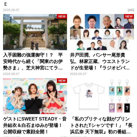
ミ
2026.08.07
AD
NEW
NEW
入手困難の強運御守！？ 平
井戸田潤、パンサー尾形貴
安時代から続く「関東のお伊
弘、林家正蔵、ウエストラン
勢さま」、芝大神宮にてラン
ドが生登場！『ラジオビバリ
パンプスが合格祈願！
ー昼ズ』
2026.08.07
2026.08.07
NEW
ゲストにSWEET STEADY・音
「私のプリティな顔がプリン
井結衣＆白石まゆみが登場！
トされたTシャツです！」『長
公開収録で素顔全開！
浜広奈 天下無双』初の番組グ