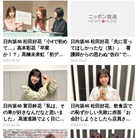
日向坂46 松田好花「小4で初め
日向坂46 松田好花「先に言っ
て…」高本彩花「卒業
てほしかったな（笑）」 看
か！？」髙橋未来虹「初デー
護師からの思わぬ“告白”で頭
ト！」 どこにも出してない
が真っ白になった顛末を明か
2022.09.03
2021.10.17
新情報を続々公開の『日向坂
す
46松田好花の日向坂高校放送
部』公開収録イベントレポー
ト＜前編＞到着！
日向坂46 富田鈴花「私は、そ
日向坂46 松田好花、飲食店で
の車が好きなんだなと思いま
の恥ずかしい失敗に赤面「お
した」 高速道路でよく目につ
会計しようとしたら店員さん
く車種を明かす
が……」
2022.04.30
2022.07.16