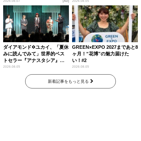
ッズ発売
2026.08.07
AD
2026.08.05
ダイアモンド✡ユカイ、「夏休
GREEN×EXPO 2027まであと8
みに読んでみて」世界的ベス
ヶ月！“花博”の魅力届けた
トセラー『アナスタシア』を
い！#2
紹介
2026.08.05
2026.08.05
新着記事をもっと見る