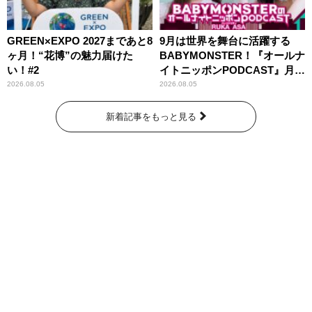
GREEN×EXPO 2027まであと8
9月は世界を舞台に活躍する
ヶ月！“花博”の魅力届けた
BABYMONSTER！『オールナ
い！#2
イトニッポンPODCAST』月替
わりパーソナリティ
2026.08.05
2026.08.05
新着記事をもっと見る