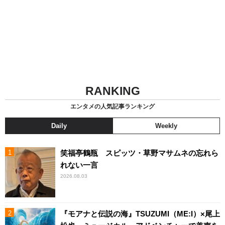
RANKING
エンタメの人気記事ランキング
Daily
Weekly
笑福亭鶴瓶 スピッツ・草野マサムネの忘れら
れない一言
2026.08.03
『モアナと伝説の海』TSUZUMI（ME:I）×尾上