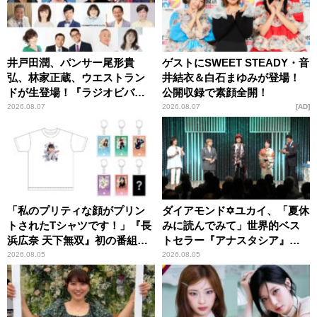
井戸田潤、パンサー尾形貴
ゲストにSWEET STEADY・音
弘、林家正蔵、ウエストラン
井結衣＆白石まゆみが登場！
ドが生登場！『ラジオビバリ
公開収録で素顔全開！
ー昼ズ』
2026.08.07
2026.08.07
AD
「私のプリティな顔がプリン
ダイアモンド✡ユカイ、「夏休
トされたTシャツです！」『長
みに読んでみて」世界的ベス
浜広奈 天下無双』初の番組グ
トセラー『アナスタシア』を
ッズ発売
紹介
2026.08.05
2026.08.05