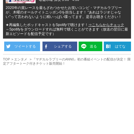
2020年の賞レースを最もざわつかせたお笑いコンビ・マヂカルラブリー
が、木曜のオールナイトニッポン0を担当します！ “あれはラジオじゃな
い”って言われないように精いっぱい喋ってます。是非お聴きください！
★再編集したポッドキャストをSpotifyで聴けます！
⇒こちらからチェック
～Spotifyをダウンロードすれば無料で聴くことができます（放送の翌日に最
新エピソードを配信予定です）
ツイートする
シェアする
送る
はてな
TOP
エンタメ
『マヂカルラブリーのANN0』初の番組イベントの配信が決定！ 限
定アフタートーク付きチケット販売開始！