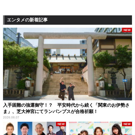
エンタメの新着記事
NEW
入手困難の強運御守！？ 平安時代から続く「関東のお伊勢さ
ま」、芝大神宮にてランパンプスが合格祈願！
2026.08.07
NEW
NEW