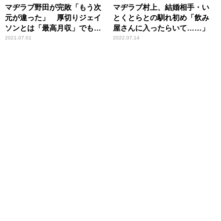
マヂラブ野田が完敗「もう次
マヂラブ村上、結婚相手・い
元が違った」 厚切りジェイ
とくとらとの馴れ初め「飲み
ソンとは「最高月収」でも愕
屋さんに入ったらいて……」
然のレベル差
2021.07.01
2022.07.14