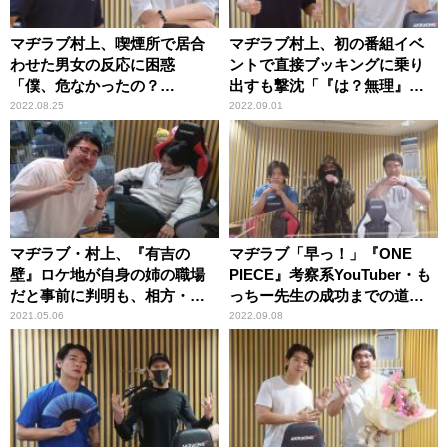
マヂラブ村上、喫煙所で居合
マヂラブ村上、初の番組イベ
わせた男女の反応に困惑
ントで直接ブッキングに乗り
「僕、危なかったの？
出すも撃沈「『は？無理』っ
（笑）」
て返ってきまして……」
2022.08.25
2022.09.01
マヂラブ・村上、『有吉の
マヂラブ「早っ！」『ONE
壁』ロケ地が自身の姉の職場
PIECE』考察系YouTuber・も
だと事前に判明も、相方・野
っちー先生の成功までの道の
田に一切知らせず問い詰めら
りに驚き
2021.05.06
2022.09.08
れる