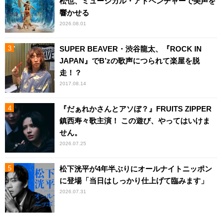
松也、ミュージカル・アドベンチャーで美声を
響かせる
2026.08.01
SUPER BEAVER・渋谷龍太、『ROCK IN
JAPAN』でB’zの歌声につられて楽屋を脱
走！？
2017.08.14
『だぁれかさんとアソぼ？』FRUITS ZIPPER
鎮西寿々歌主演！ この遊び、やってはいけま
せん。
2026.07.25
松下洸平が4年半ぶりにオールナイトニッポン
に登場「当日はしっかり仕上げて臨みます」
2026.07.31