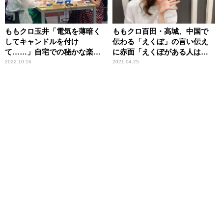
ももクロ玉井「電気を薄暗く
ももクロ百田・高城、中国で
してキャンドルを付け
伝わる「えくぼ」の言い伝え
て……」自宅での秘かな楽し
に赤面「えくぼがある人は忘
み
れられない人がいて……」
2022.10.16
2021.04.25