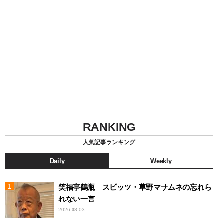
RANKING
人気記事ランキング
Daily
Weekly
笑福亭鶴瓶 スピッツ・草野マサムネの忘れら
れない一言
2026.08.03