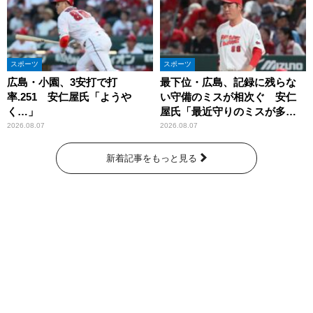
スポーツ
スポーツ
広島・小園、3安打で打
最下位・広島、記録に残らな
率.251 安仁屋氏「ようや
い守備のミスが相次ぐ 安仁
く…」
屋氏「最近守りのミスが多
い」
2026.08.07
2026.08.07
新着記事をもっと見る