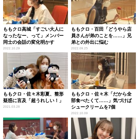
ももクロ高城「すごい大人に
ももクロ・百田「どうやら店
なったなー、って」メンバー
員さんが弟のことを……」兄
同士の会話の変化明かす
弟との外出に悩む
2022.10.29
2022.09.25
ももクロ・佐々木彩夏、整形
ももクロ・佐々木「だから全
疑惑に言及「超うれしい！」
部食べたくて……」気づけば
シュークリームを7個
2021.03.28
2022.10.09