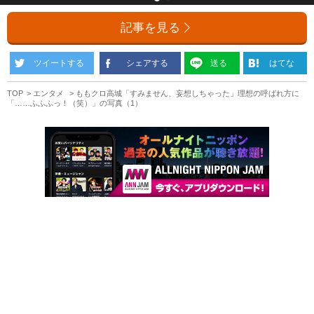
記事を見る
ツイートする
シェアする
送る
はてな
TOP
エンタメ
ももクロ高城「すみません、妄想しちゃった」理想の呼ばれ方に
「……ふふふっ！（笑）」の写真（1）