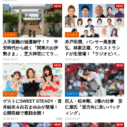
2026.08.07
NEW
NEW
エンタメ
エンタメ
入手困難の強運御守！？ 平
井戸田潤、パンサー尾形貴
安時代から続く「関東のお伊
弘、林家正蔵、ウエストラン
勢さま」、芝大神宮にてラン
ドが生登場！『ラジオビバリ
パンプスが合格祈願！
ー昼ズ』
2026.08.07
2026.08.07
NEW
NEW
エンタメ
スポーツ
ゲストにSWEET STEADY・音
巨人・松本剛、2番の仕事 安
井結衣＆白石まゆみが登場！
仁屋氏「逆方向に良いバッテ
公開収録で素顔全開！
ィング」
2026.08.07
AD
2026.08.07
NEW
NEW