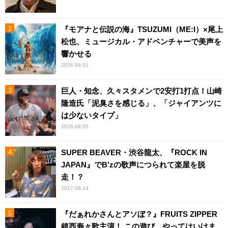
『モアナと伝説の海』TSUZUMI（ME:I）×尾上
松也、ミュージカル・アドベンチャーで美声を
響かせる
2026.08.01
巨人・知念、久々スタメンで2安打1打点！山崎
隆造氏「泥臭さを感じる」、「ジャイアンツに
は少ないタイプ」
2026.08.05
SUPER BEAVER・渋谷龍太、『ROCK IN
JAPAN』でB’zの歌声につられて楽屋を脱
走！？
2017.08.14
『だぁれかさんとアソぼ？』FRUITS ZIPPER
鎮西寿々歌主演！ この遊び、やってはいけま