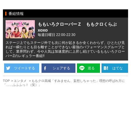
番組情報
ももいろクローバーＺ ももクロくらぶ
xoxo
毎週日曜日 22:00-22:30
ステージ上でもステージ外でも次に何が起きるか全くわからず、ひとたび見
れば一瞬たりとも目を離すことができない最強のパフォーマンスグループと
して、業界問わず、今や人気は加速度的に上昇し続けているももいろクロー
バーZのレギュラー番組!!
ツイートする
シェアする
送る
はてな
TOP
エンタメ
ももクロ高城「すみません、妄想しちゃった」理想の呼ばれ方に
「……ふふふっ！（笑）」