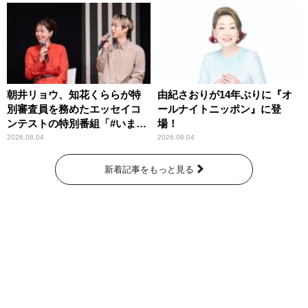
朝井リョウ、知花くららが特
由紀さおりが14年ぶりに『オ
別審査員を務めたエッセイコ
ールナイトニッポン』に登
ンテストの特別番組「#いまあ
場！
なたに伝えたいこと」
2026.08.04
2026.08.04
新着記事をもっと見る