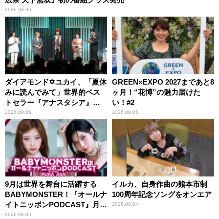
2026.08.05
ダイアモンド✡ユカイ、「夏休
GREEN×EXPO 2027まであと8
みに読んでみて」世界的ベス
ヶ月！“花博”の魅力届けた
トセラー『アナスタシア』を
い！#2
紹介
2026.08.05
2026.08.05
9月は世界を舞台に活躍する
イルカ、自身作曲の熊本市制
BABYMONSTER！『オールナ
100周年記念ソングをオンエア
イトニッポンPODCAST』月替
2026.08.04
わりパーソナリティ
2026.08.05