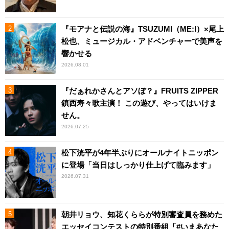
『モアナと伝説の海』TSUZUMI（ME:I）×尾上
松也、ミュージカル・アドベンチャーで美声を
響かせる
2026.08.01
『だぁれかさんとアソぼ？』FRUITS ZIPPER
鎮西寿々歌主演！ この遊び、やってはいけま
せん。
2026.07.25
松下洸平が4年半ぶりにオールナイトニッポン
に登場「当日はしっかり仕上げて臨みます」
2026.07.31
朝井リョウ、知花くららが特別審査員を務めた
エッセイコンテストの特別番組「#いまあなた