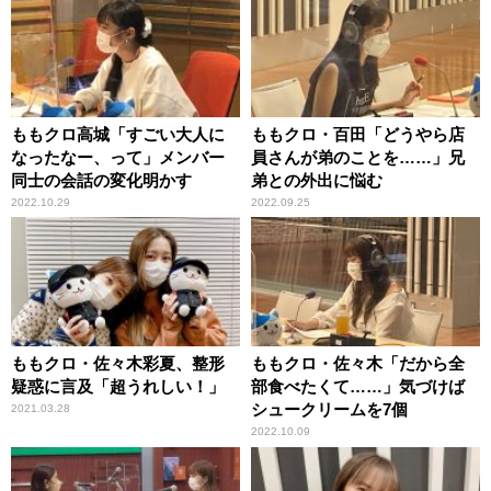
ももクロ高城「すごい大人に
ももクロ・百田「どうやら店
なったなー、って」メンバー
員さんが弟のことを……」兄
同士の会話の変化明かす
弟との外出に悩む
2022.10.29
2022.09.25
ももクロ・佐々木彩夏、整形
ももクロ・佐々木「だから全
疑惑に言及「超うれしい！」
部食べたくて……」気づけば
シュークリームを7個
2021.03.28
2022.10.09