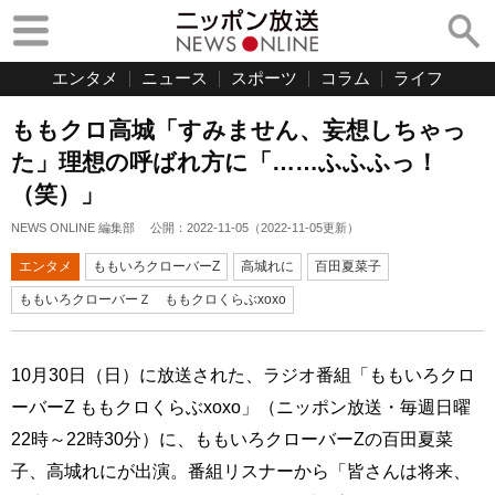
エンタメ
ニュース
スポーツ
コラム
ライフ
ももクロ高城「すみません、妄想しちゃっ
た」理想の呼ばれ方に「……ふふふっ！
（笑）」
NEWS ONLINE 編集部
公開：
2022-11-05
（
2022-11-05
更新）
エンタメ
ももいろクローバーZ
高城れに
百田夏菜子
ももいろクローバーＺ ももクロくらぶxoxo
10月30日（日）に放送された、ラジオ番組「ももいろクロ
ーバーZ ももクロくらぶxoxo」（ニッポン放送・毎週日曜
22時～22時30分）に、ももいろクローバーZの百田夏菜
子、高城れにが出演。番組リスナーから「皆さんは将来、