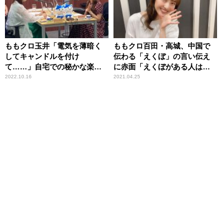
ももクロ玉井「電気を薄暗く
ももクロ百田・高城、中国で
してキャンドルを付け
伝わる「えくぼ」の言い伝え
て……」自宅での秘かな楽し
に赤面「えくぼがある人は忘
み
れられない人がいて……」
2022.10.16
2021.04.25