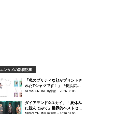
エンタメの新着記事
「私のプリティな顔がプリントさ
れたTシャツです！」『長浜広奈
天下無双』初の番組グッズ発売
NEWS ONLINE 編集部
2026.08.05
ダイアモンド✡ユカイ、「夏休み
に読んでみて」世界的ベストセラ
ー『アナスタシア』を紹介
NEWS ONLINE 編集部
2026.08.05