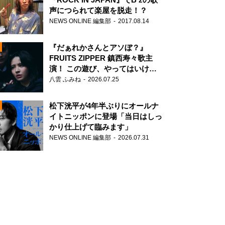
声につられて楽屋を脱走！？
NEWS ONLINE 編集部
2017.08.14
『だぁれかさんとアソぼ？』
FRUITS ZIPPER 鎮西寿々歌主
演！ この遊び、やってはいけま
せん。
八雲 ふみね
2026.07.25
N
松下洸平が4年半ぶりにオールナ
イトニッポンに登場「当日はしっ
かり仕上げて臨みます」
NEWS ONLINE 編集部
2026.07.31
N