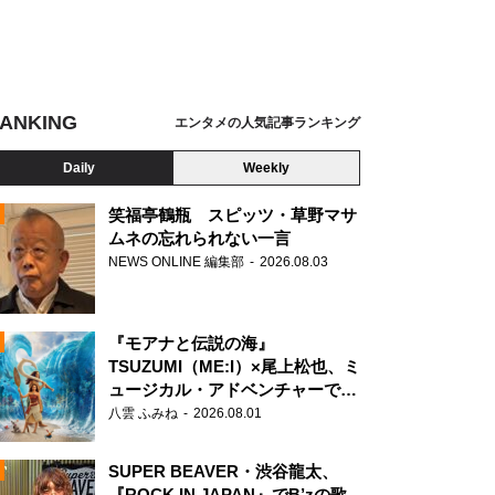
ANKING
エンタメの人気記事ランキング
Daily
Weekly
笑福亭鶴瓶 スピッツ・草野マサ
ムネの忘れられない一言
NEWS ONLINE 編集部
2026.08.03
N
『モアナと伝説の海』
TSUZUMI（ME:I）×尾上松也、ミ
ュージカル・アドベンチャーで美
声を響かせる
八雲 ふみね
2026.08.01
SUPER BEAVER・渋谷龍太、
『ROCK IN JAPAN』でB’zの歌