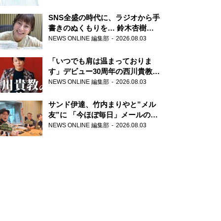
SNS全盛の時代に、ラジオから手
書きのぬくもりを… 鈴木杏樹の
直筆はがきが届く！
NEWS ONLINE 編集部
2026.08.03
『MUSIC10』こちら有楽町駅前
郵便局
「いつでも肩は温まっておりま
す」デビュー30周年の西川貴教が
『オールナイトニッポン』に登
NEWS ONLINE 編集部
2026.08.03
場！
サンド伊達、竹内まりやと”メル
友”に 「今ほぼ毎日」メールのや
り取り明かす
NEWS ONLINE 編集部
2026.08.03