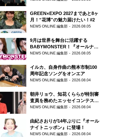
GREEN×EXPO 2027まであと8ヶ
月！“花博”の魅力届けたい！#2
NEWS ONLINE 編集部
2026.08.05
9月は世界を舞台に活躍する
BABYMONSTER！『オールナイ
トニッポンPODCAST』月替わり
NEWS ONLINE 編集部
2026.08.05
パーソナリティ
イルカ、自身作曲の熊本市制100
周年記念ソングをオンエア
NEWS ONLINE 編集部
2026.08.04
朝井リョウ、知花くららが特別審
査員を務めたエッセイコンテスト
の特別番組「#いまあなたに伝え
NEWS ONLINE 編集部
2026.08.04
たいこと」
由紀さおりが14年ぶりに『オール
ナイトニッポン』に登場！
NEWS ONLINE 編集部
2026.08.04