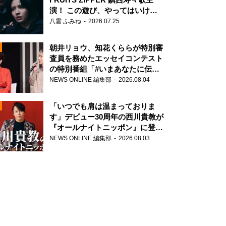
演！ この遊び、やってはいけま
せん。
八雲 ふみね
2026.07.25
朝井リョウ、知花くららが特別審
査員を務めたエッセイコンテスト
の特別番組「#いまあなたに伝え
N
たいこと」
NEWS ONLINE 編集部
2026.08.04
AD
「いつでも肩は温まっておりま
す」デビュー30周年の西川貴教が
『オールナイトニッポン』に登
場！
NEWS ONLINE 編集部
2026.08.03
2