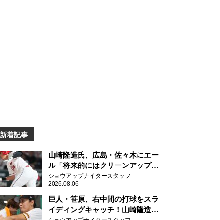
新着記事
山崎隆造氏、広島・佐々木にエー
ル「将来的にはクリーンアップを
任せられるくらいまでは成長し
ショウアップナイタースタッフ
2026.08.06
て」
巨人・笹原、右中間の打球をスラ
イディングキャッチ！山崎隆造氏
「一歩でも遅れたら…」