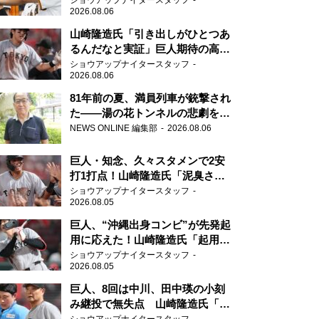
ショウアップナイタースタッフ
2026.08.06
山崎隆造氏「引き出しがひとつあ
るんだなと実証」巨人期待の高卒
2年目が技あり安打
ショウアップナイタースタッフ
2026.08.06
81年前の夏、満員列車が銃撃され
た――湯の花トンネルの悲劇を語
り継ぐ男性の
NEWS ONLINE 編集部
2026.08.06
巨人・知念、久々スタメンで2安
打1打点！山崎隆造氏「泥臭さを
感じる」、「ジャイアンツには少
ショウアップナイタースタッフ
2026.08.05
ないタイプ」
巨人、“沖縄出身コンビ”が先発起
用に応えた！山崎隆造氏「起用が
当たった」
ショウアップナイタースタッフ
2026.08.05
巨人、8回は中川、田中瑛の小刻
み継投で無失点 山崎隆造氏「確
実に勝ちにいくところ」