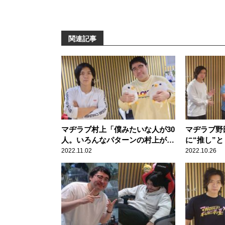
関連記事
マヂラブ村上「僕みたいな人が30
マヂラブ野
人。いろんなパターンの村上が」
に“推し”
プライベートで森本レオ子サイン
ゲームをや
2022.11.02
2022.10.26
会へ
いかなって