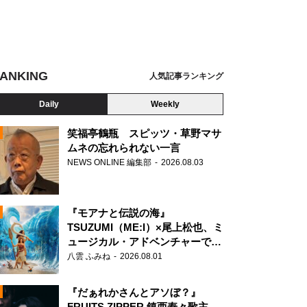
ANKING
人気記事ランキング
Daily
Weekly
笑福亭鶴瓶 スピッツ・草野マサ
ムネの忘れられない一言
NEWS ONLINE 編集部
2026.08.03
N
『モアナと伝説の海』
TSUZUMI（ME:I）×尾上松也、ミ
ュージカル・アドベンチャーで美
声を響かせる
八雲 ふみね
2026.08.01
『だぁれかさんとアソぼ？』
FRUITS ZIPPER 鎮西寿々歌主