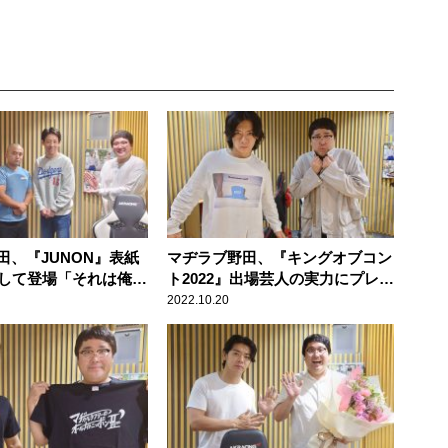
田、『JUNON』表紙
マヂラブ野田、『キングオブコン
として登場「それは俺が
ト2022』出場芸人の実力にプレッ
っている姿なんじゃな
シャー「今年は、なんかもう……
2022.10.20
ことで」
すごかった」