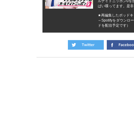
ルナイトニッポン0を
ぱい喋ってます。是非
★再編集したポッドキャ
～Spotifyをダウ
ドを配信予定です）