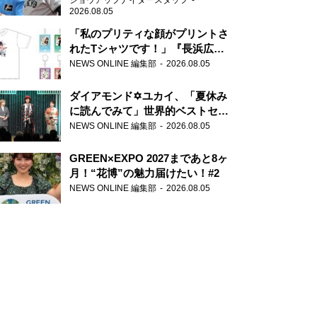
ショウアップナイタースタッフ
2026.08.05
「私のプリティな顔がプリントさ
れたTシャツです！」『長浜広奈
天下無双』初の番組グッズ発売
NEWS ONLINE 編集部
2026.08.05
ダイアモンド✡ユカイ、「夏休み
に読んでみて」世界的ベストセラ
ー『アナスタシア』を紹介
NEWS ONLINE 編集部
2026.08.05
GREEN×EXPO 2027まであと8ヶ
月！“花博”の魅力届けたい！#2
NEWS ONLINE 編集部
2026.08.05