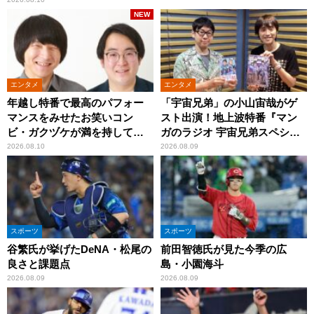
NEW
エンタメ
エンタメ
年越し特番で最高のパフォー
「宇宙兄弟」の小山宙哉がゲ
マンスをみせたお笑いコン
スト出演！地上波特番『マン
ビ・ガクヅケが満を持して
ガのラジオ 宇宙兄弟スペシャ
『オールナイトニッポン
ル 』
2026.08.10
2026.08.09
0(ZERO)』に登場！
スポーツ
スポーツ
谷繁氏が挙げたDeNA・松尾の
前田智徳氏が見た今季の広
良さと課題点
島・小園海斗
2026.08.09
2026.08.09