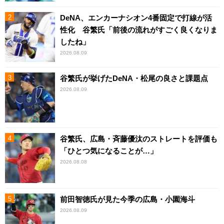
DeNA、エンカーナシオン4番固定で打線が活
性化 谷繁氏「前後の流れがすごく良くなりま
したね」
2026.08.09
谷繁氏が挙げたDeNA・松尾の良さと課題点
2026.08.09
谷繁氏、広島・斉藤優汰のストレートを評価も
「ひとつ気になることが…」
2026.08.08
前田智徳氏が見た今季の広島・小園海斗
2026.08.09