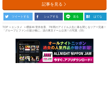
記事を見る
ツイートする
シェアする
送る
はてな
TOP
エンタメ
櫻坂46 菅井友香、7年間のアイドル人生に幕を閉じるツアー完遂！
「グループとファンの架け橋に」涙の東京ドーム公演！の写真（33）