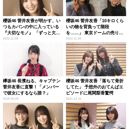
櫻坂46 菅井友香が明かす、い
櫻坂46 菅井友香「10キロくら
つもカバンの中に入っている
いの物を背負って階段
『大切なモノ』 「ずっと欠か
を……」 東京ドームの売り子
せなかった」
バイトの思い出を語る
2022.11.09
2022.11.09
欅坂46 長濱ねる、キャプテン
櫻坂46 菅井友香「落ちて骨折
菅井友香に直撃！「メンバー
してた」 予想外のおてんばエ
で彼女にするなら誰？」
ピソードに尾関梨香驚愕
2018.09.28
2021.10.31