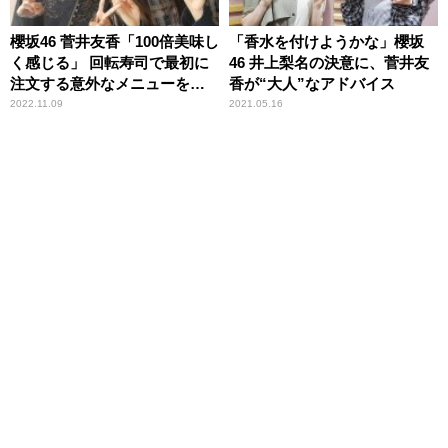
櫻坂46 菅井友香「100倍美味し
「香水を付けようかな」櫻坂
く感じる」 回転寿司で最初に
46 井上梨名の決意に、菅井友
注文する意外なメニューを告
香が“大人”なアドバイス
白
2022.11.09
2021.05.16