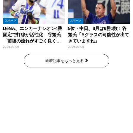
スポーツ
スポーツ
DeNA、エンカーナシオン4番
5位・中日、8月は6勝1敗！谷
固定で打線が活性化 谷繁氏
繁氏「Aクラスの可能性が出て
「前後の流れがすごく良くな
きていますね」
りましたね」
2026.08.09
2026.08.08
新着記事をもっと見る