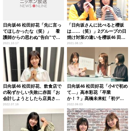
日向坂46 松田好花「先に言っ
「日向坂さんに比べると櫻坂
てほしかったな（笑）」 看
は……（笑）」2グループの日
護師からの思わぬ“告白”で頭
焼け対策の違いを櫻坂46 田村
が真っ白になった顛末を明か
保乃＆尾関梨香が振り返る
2021.10.17
2021.08.15
す
日向坂46 松田好花、飲食店で
日向坂46 松田好花「小4で初め
の恥ずかしい失敗に赤面「お
て…」高本彩花「卒業
会計しようとしたら店員さん
か！？」髙橋未来虹「初デー
が……」
ト！」 どこにも出してない
2022.07.16
2022.09.03
新情報を続々公開の『日向坂
46松田好花の日向坂高校放送
部』公開収録イベントレポー
ト＜前編＞到着！