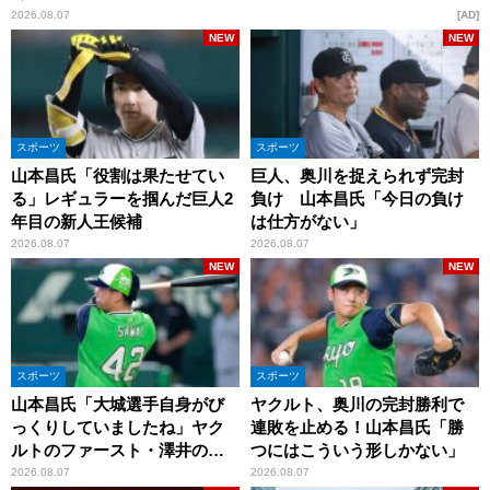
2026.08.07
AD
NEW
NEW
スポーツ
スポーツ
山本昌氏「役割は果たせてい
巨人、奥川を捉えられず完封
る」レギュラーを掴んだ巨人2
負け 山本昌氏「今日の負け
年目の新人王候補
は仕方がない」
2026.08.07
2026.08.07
NEW
NEW
スポーツ
スポーツ
山本昌氏「大城選手自身がび
ヤクルト、奥川の完封勝利で
っくりしていましたね」ヤク
連敗を止める！山本昌氏「勝
ルトのファースト・澤井の判
つにはこういう形しかない」
断を評価
2026.08.07
2026.08.07