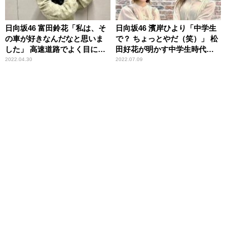
日向坂46 富田鈴花「私は、そ
日向坂46 濱岸ひより「中学生
の車が好きなんだなと思いま
で？ ちょっとやだ（笑）」 松
した」 高速道路でよく目につ
田好花が明かす中学生時代の
く車種を明かす
恥ずかしい一人称に苦笑
2022.04.30
2022.07.09