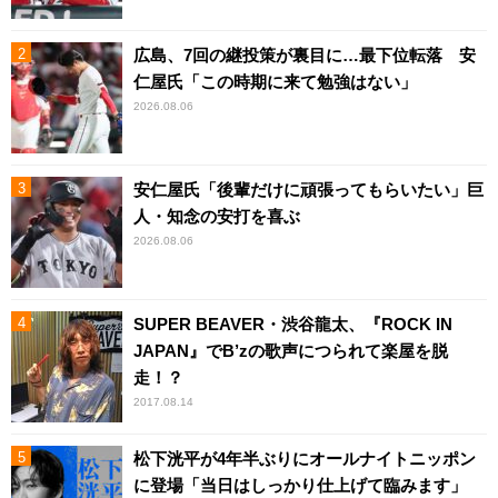
広島、7回の継投策が裏目に…最下位転落 安
仁屋氏「この時期に来て勉強はない」
2026.08.06
安仁屋氏「後輩だけに頑張ってもらいたい」巨
人・知念の安打を喜ぶ
2026.08.06
SUPER BEAVER・渋谷龍太、『ROCK IN
JAPAN』でB’zの歌声につられて楽屋を脱
走！？
2017.08.14
松下洸平が4年半ぶりにオールナイトニッポン
に登場「当日はしっかり仕上げて臨みます」