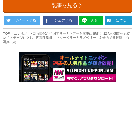
記事を見る
ツイートする
シェアする
送る
はてな
TOP
エンタメ
日向坂46が全国アリーナツアーを無事に完走！ 12人の四期生も初
めてステージに立ち、四期生楽曲「ブルーベリー＆ラズベリー」を全力で初披露！の
写真（3）