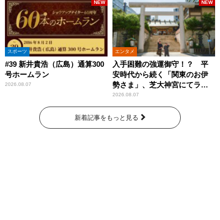
NEW
NEW
スポーツ
エンタメ
#39 新井貴浩（広島）通算300
入手困難の強運御守！？ 平
号ホームラン
安時代から続く「関東のお伊
勢さま」、芝大神宮にてラン
2026.08.07
パンプスが合格祈願！
2026.08.07
新着記事をもっと見る