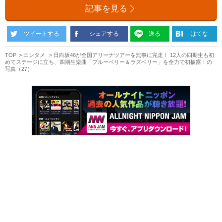
記事を見る
ツイートする
シェアする
送る
はてな
TOP
エンタメ
日向坂46が全国アリーナツアーを無事に完走！ 12人の四期生も初
めてステージに立ち、四期生楽曲「ブルーベリー＆ラズベリー」を全力で初披露！の
写真（27）