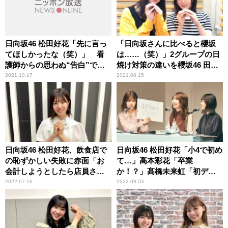
日向坂46 松田好花「先に言っ
「日向坂さんに比べると櫻坂
てほしかったな（笑）」 看
は……（笑）」2グループの日
護師からの思わぬ“告白”で頭
焼け対策の違いを櫻坂46 田村
が真っ白になった顛末を明か
保乃＆尾関梨香が振り返る
2021.10.17
2021.08.15
す
日向坂46 松田好花、飲食店で
日向坂46 松田好花「小4で初め
の恥ずかしい失敗に赤面「お
て…」高本彩花「卒業
会計しようとしたら店員さん
か！？」髙橋未来虹「初デー
が……」
ト！」 どこにも出してない
2022.07.16
2022.09.03
新情報を続々公開の『日向坂
46松田好花の日向坂高校放送
部』公開収録イベントレポー
ト＜前編＞到着！