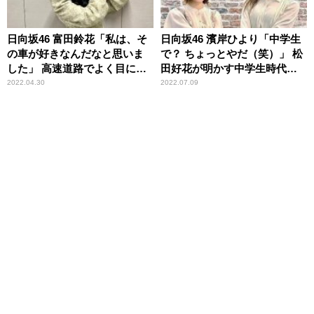
日向坂46 富田鈴花「私は、そ
日向坂46 濱岸ひより「中学生
の車が好きなんだなと思いま
で？ ちょっとやだ（笑）」 松
した」 高速道路でよく目につ
田好花が明かす中学生時代の
く車種を明かす
恥ずかしい一人称に苦笑
2022.04.30
2022.07.09