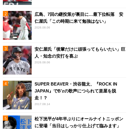
広島、7回の継投策が裏目に…最下位転落 安
仁屋氏「この時期に来て勉強はない」
2026.08.06
安仁屋氏「後輩だけに頑張ってもらいたい」巨
人・知念の安打を喜ぶ
2026.08.06
SUPER BEAVER・渋谷龍太、『ROCK IN
JAPAN』でB’zの歌声につられて楽屋を脱
走！？
2017.08.14
松下洸平が4年半ぶりにオールナイトニッポン
に登場「当日はしっかり仕上げて臨みます」