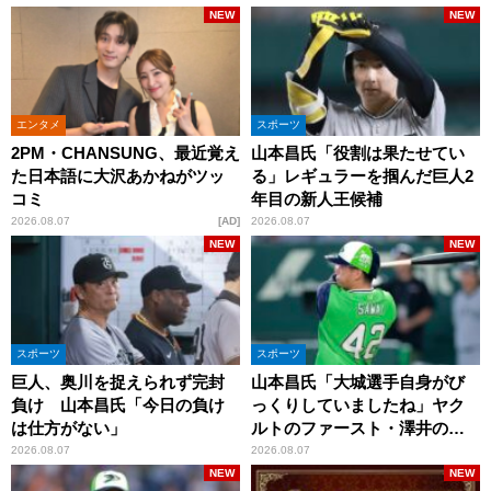
NEW
NEW
エンタメ
スポーツ
2PM・CHANSUNG、最近覚え
山本昌氏「役割は果たせてい
た日本語に大沢あかねがツッ
る」レギュラーを掴んだ巨人2
コミ
年目の新人王候補
2026.08.07
AD
2026.08.07
NEW
NEW
スポーツ
スポーツ
巨人、奥川を捉えられず完封
山本昌氏「大城選手自身がび
負け 山本昌氏「今日の負け
っくりしていましたね」ヤク
は仕方がない」
ルトのファースト・澤井の判
断を評価
2026.08.07
2026.08.07
NEW
NEW