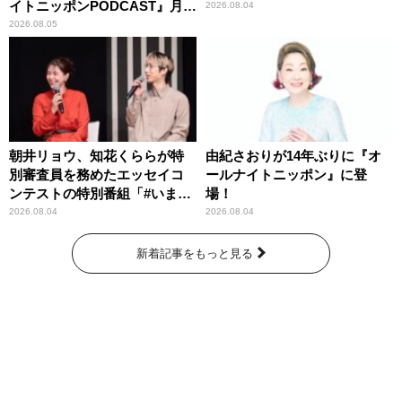
イトニッポンPODCAST』月替
2026.08.04
わりパーソナリティ
2026.08.05
朝井リョウ、知花くららが特
由紀さおりが14年ぶりに『オ
別審査員を務めたエッセイコ
ールナイトニッポン』に登
ンテストの特別番組「#いまあ
場！
なたに伝えたいこと」
2026.08.04
2026.08.04
新着記事をもっと見る