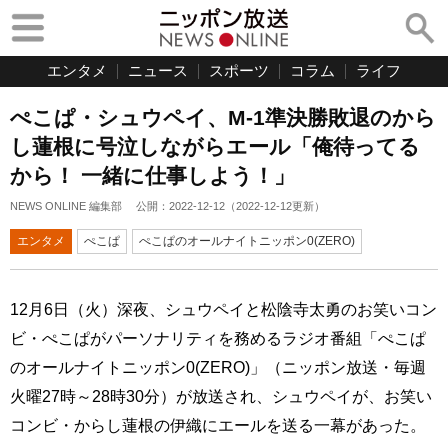
エンタメ
ニュース
スポーツ
コラム
ライフ
ぺこぱ・シュウペイ、M-1準決勝敗退のから
し蓮根に号泣しながらエール「俺待ってる
から！ 一緒に仕事しよう！」
NEWS ONLINE 編集部
公開：
2022-12-12
（
2022-12-12
更新）
エンタメ
ぺこぱ
ぺこぱのオールナイトニッポン0(ZERO)
12月6日（火）深夜、シュウペイと松陰寺太勇のお笑いコン
ビ・ぺこぱがパーソナリティを務めるラジオ番組「ぺこぱ
のオールナイトニッポン0(ZERO)」（ニッポン放送・毎週
火曜27時～28時30分）が放送され、シュウペイが、お笑い
コンビ・からし蓮根の伊織にエールを送る一幕があった。