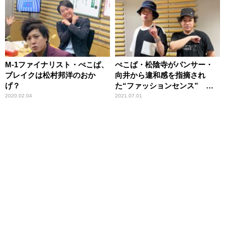
M-1ファイナリスト・ぺこぱ、
ぺこぱ・松陰寺がパンサー・
ブレイクは松村邦洋のおか
向井から違和感を指摘され
げ？
た“ファッションセンス” シ
ュウペイも「すごくわかる」
2020.02.04
2021.07.01
と共感