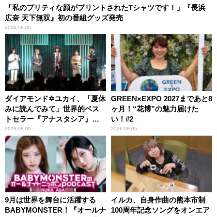
「私のプリティな顔がプリントされたTシャツです！」『長浜
広奈 天下無双』初の番組グッズ発売
2026.08.05
ダイアモンド✡ユカイ、「夏休
GREEN×EXPO 2027まであと8
みに読んでみて」世界的ベス
ヶ月！“花博”の魅力届けた
トセラー『アナスタシア』を
い！#2
紹介
2026.08.05
2026.08.05
9月は世界を舞台に活躍する
イルカ、自身作曲の熊本市制
BABYMONSTER！『オールナ
100周年記念ソングをオンエア