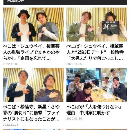
ぺこぱ・シュウペイ、後輩芸
ぺこぱ・シュウペイ、後輩芸
人の単独ライブでまさかのや
人と“2泊3日デート” 松陰寺
らかし「企画を忘れて
「大男ふたりで何ごっこして
て……」
るんだよ（笑）」
2022.12.03
2022.11.15
ぺこぱ・松陰寺、新星・さや
ぺこぱが「人を傷つけない」
香の“裏切り”に衝撃「ファイ
理由 中川家に明かす
ナリストにもなったことがあ
2020.03.30
るのに……」
2022.11.08