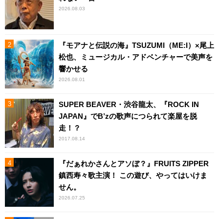
2026.08.03
『モアナと伝説の海』TSUZUMI（ME:I）×尾上
松也、ミュージカル・アドベンチャーで美声を
響かせる
2026.08.01
SUPER BEAVER・渋谷龍太、『ROCK IN
JAPAN』でB’zの歌声につられて楽屋を脱
走！？
2017.08.14
『だぁれかさんとアソぼ？』FRUITS ZIPPER
鎮西寿々歌主演！ この遊び、やってはいけま
せん。
2026.07.25