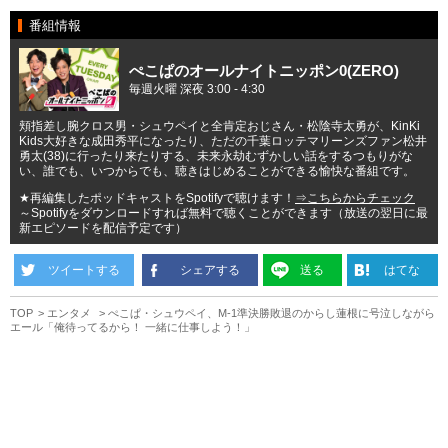
番組情報
ぺこぱのオールナイトニッポン0(ZERO)
毎週火曜 深夜 3:00 - 4:30
頬指差し腕クロス男・シュウペイと全肯定おじさん・松陰寺太勇が、KinKi
Kids大好きな成田秀平になったり、ただの千葉ロッテマリーンズファン松井
勇太(38)に行ったり来たりする、未来永劫むずかしい話をするつもりがな
い、誰でも、いつからでも、聴きはじめることができる愉快な番組です。
★再編集したポッドキャストをSpotifyで聴けます！
⇒こちらからチェック
～Spotifyをダウンロードすれば無料で聴くことができます（放送の翌日に最
新エピソードを配信予定です）
ツイートする
シェアする
送る
はてな
TOP
エンタメ
ぺこぱ・シュウペイ、M-1準決勝敗退のからし蓮根に号泣しながら
エール「俺待ってるから！ 一緒に仕事しよう！」