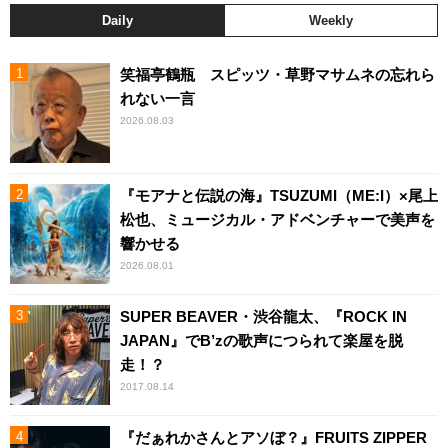
Daily
Weekly
笑福亭鶴瓶 スピッツ・草野マサムネの忘れら
れない一言
2026.08.03
『モアナと伝説の海』TSUZUMI（ME:I）×尾上
松也、ミュージカル・アドベンチャーで美声を
響かせる
2026.08.01
SUPER BEAVER・渋谷龍太、『ROCK IN
JAPAN』でB’zの歌声につられて楽屋を脱
走！？
2017.08.14
『だぁれかさんとアソぼ？』FRUITS ZIPPER