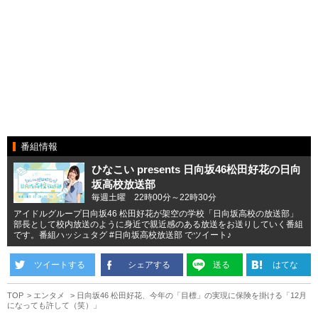
番組情報
ひなこい presents 日向坂46松田好花の日向
坂高校放送部
毎週土曜 22時00分～22時30分
アイドルグループ日向坂46 松田好花が架空の学校「日向坂高校の放送部」
部長として校内放送のように身近で親近感のある放送をお送りしていく番組
です。番組ハッシュタグ #日向坂高校放送部 でツイート♪
ツイートする
シェアする
送る
はてな
TOP
エンタメ
日向坂46 松田好花、今年の「目標」の実現に保険を掛ける「12月
になっても許して（笑）」