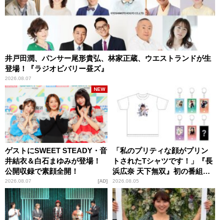
井戸田潤、パンサー尾形貴弘、林家正蔵、ウエストランドが生
登場！『ラジオビバリー昼ズ』
2026.08.07
NEW
ゲストにSWEET STEADY・音
「私のプリティな顔がプリン
井結衣＆白石まゆみが登場！
トされたTシャツです！」『長
公開収録で素顔全開！
浜広奈 天下無双』初の番組グ
ッズ発売
2026.08.07
AD
2026.08.05