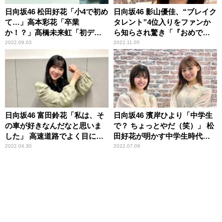
日向坂46 松田好花「小4で初め
日向坂46 影山優佳、“ブレイク
て…」高本彩花「卒業
タレント”4位入りをファンか
か！？」髙橋未来虹「初デー
ら知らされ驚き「『おめでと
ト！」 どこにも出してない
う』っていっぱい来たの」
2022.09.03
2022.11.05
新情報を続々公開の『日向坂
46松田好花の日向坂高校放送
部』公開収録イベントレポー
ト＜前編＞到着！
日向坂46 富田鈴花「私は、そ
日向坂46 濱岸ひより「中学生
の車が好きなんだなと思いま
で？ ちょっとやだ（笑）」 松
した」 高速道路でよく目につ
田好花が明かす中学生時代の
く車種を明かす
恥ずかしい一人称に苦笑
2022.04.30
2022.07.09