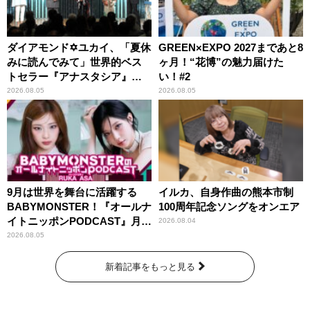
ダイアモンド✡ユカイ、「夏休
GREEN×EXPO 2027まであと8
みに読んでみて」世界的ベス
ヶ月！“花博”の魅力届けた
トセラー『アナスタシア』を
い！#2
紹介
2026.08.05
2026.08.05
9月は世界を舞台に活躍する
イルカ、自身作曲の熊本市制
BABYMONSTER！『オールナ
100周年記念ソングをオンエア
イトニッポンPODCAST』月替
2026.08.04
わりパーソナリティ
2026.08.05
新着記事をもっと見る