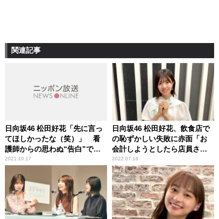
関連記事
日向坂46 松田好花「先に言っ
日向坂46 松田好花、飲食店で
てほしかったな（笑）」 看
の恥ずかしい失敗に赤面「お
護師からの思わぬ“告白”で頭
会計しようとしたら店員さん
が真っ白になった顛末を明か
が……」
2021.10.17
2022.07.16
す