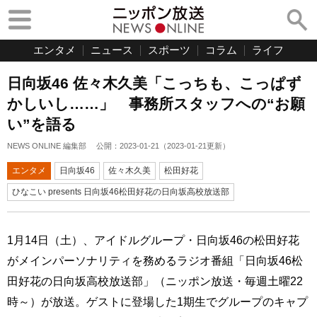
エンタメ
ニュース
スポーツ
コラム
ライフ
日向坂46 佐々木久美「こっちも、こっぱず
かしいし……」 事務所スタッフへの“お願
い”を語る
NEWS ONLINE 編集部
公開：
2023-01-21
（
2023-01-21
更新）
エンタメ
日向坂46
佐々木久美
松田好花
ひなこい presents 日向坂46松田好花の日向坂高校放送部
1月14日（土）、アイドルグループ・日向坂46の松田好花
がメインパーソナリティを務めるラジオ番組「日向坂46松
田好花の日向坂高校放送部」（ニッポン放送・毎週土曜22
時～）が放送。ゲストに登場した1期生でグループのキャプ