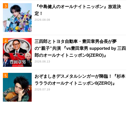
『中島健人のオールナイトニッポン』放送決
定！
2026.08.08
三四郎とトヨタ自動車・豊田章男会長が夢
の“親子”共演 『vs豊田章男 supported by 三四
郎のオールナイトニッポン0(ZERO)』
2026.06.13
おぞましきデスメタルシンガーが降臨！『杉本
ラララのオールナイトニッポン0(ZERO)』
2026.07.19