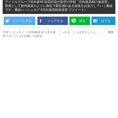
アイドルグループ日向坂46 松田好花が架空の学校「日向坂高校の放送部」
部長として校内放送のように身近で親近感のある放送をお送りしていく番組
です。番組ハッシュタグ #日向坂高校放送部 でツイート♪
ツイートする
シェアする
送る
はてな
TOP
エンタメ
日向坂46 佐々木久美「こっちも、こっぱずかしいし……」 事務
所スタッフへの“お願い”を語る