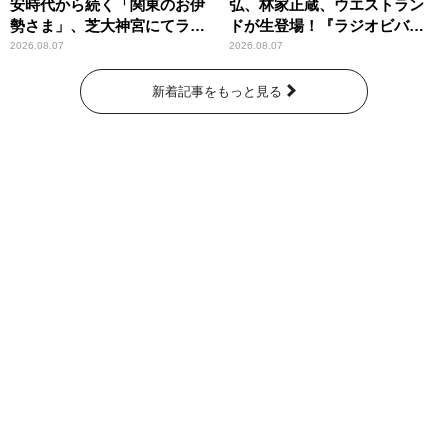
安時代から続く「関東のお伊
弘、林家正蔵、ウエストラン
勢さま」、芝大神宮にてラン
ドが生登場！『ラジオビバリ
パンプスが合格祈願！
ー昼ズ』
2026.08.07
2026.08.07
新着記事をもっと見る