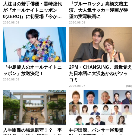
大注目の若手俳優・黒崎煌代
『ブルーロック』高橋文哉主
が『オールナイトニッポン
演、大人気サッカー漫画が待
0(ZERO)』に初登場「今から
望の実写映画に
とてもワクワクしておりま
2026.08.08
2026.08.08
す！」
『中島健人のオールナイトニ
2PM・CHANSUNG、最近覚え
ッポン』放送決定！
た日本語に大沢あかねがツッ
コミ
2026.08.08
2026.08.07
AD
入手困難の強運御守！？ 平
井戸田潤、パンサー尾形貴