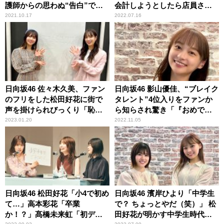
護師からの思わぬ“告白”で頭
会計しようとしたら店員さん
が真っ白になった顛末を明か
が……」
2021.10.17
2022.07.16
す
日向坂46 佐々木久美、ファン
日向坂46 影山優佳、“ブレイク
のフリをした松田好花に街で
タレント”4位入りをファンか
声を掛けられびっくり「恥ず
ら知らされ驚き「『おめでと
っ！と思って振り返った
う』っていっぱい来たの」
2023.01.20
2022.11.05
ら……」
日向坂46 松田好花「小4で初め
日向坂46 濱岸ひより「中学生
て…」高本彩花「卒業
で？ ちょっとやだ（笑）」 松
か！？」髙橋未来虹「初デー
田好花が明かす中学生時代の