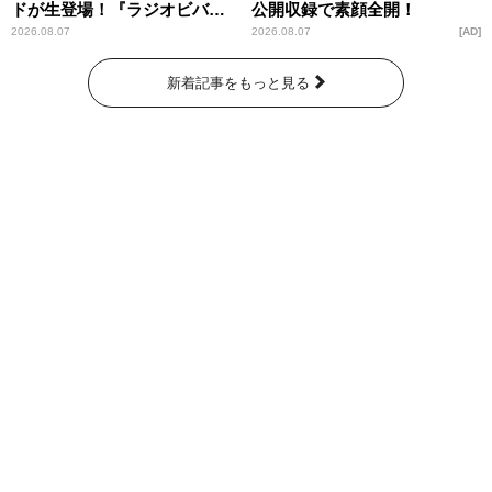
ドが生登場！『ラジオビバリ
公開収録で素顔全開！
ー昼ズ』
2026.08.07
2026.08.07
AD
新着記事をもっと見る