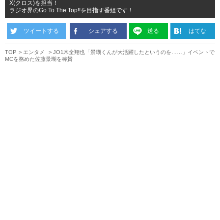
X(クロス)を担当！
ラジオ界のGo To The Top!!を目指す番組です！
ツイートする
シェアする
送る
はてな
TOP
エンタメ
JO1木全翔也「景瑚くんが大活躍したというのを……」イベントで
MCを務めた佐藤景瑚を称賛