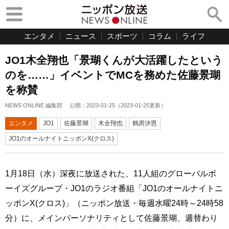
エンタメ
ニュース
スポーツ
コラム
ライフ
JO1木全翔也「景瑚くんが大活躍したという
のを……」イベントでMCを務めた佐藤景瑚
を称賛
NEWS ONLINE 編集部
公開：
2023-01-25
（
2023-01-25
更新）
エンタメ
JO1
佐藤景瑚
木全翔也
鶴房汐恩
JO1のオールナイトニッポンX(クロス)
1月18日（水）深夜に放送された、11人組のグローバルボ
ーイズグループ・JO1のラジオ番組「JO1のオールナイトニ
ッポンX(クロス)」（ニッポン放送・毎週水曜24時～24時58
分）に、メインパーソナリティとして佐藤景瑚、週替わり