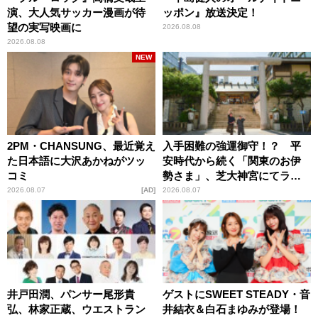
演、大人気サッカー漫画が待
ッポン』放送決定！
望の実写映画に
2026.08.08
2026.08.08
NEW
2PM・CHANSUNG、最近覚え
入手困難の強運御守！？ 平
た日本語に大沢あかねがツッ
安時代から続く「関東のお伊
コミ
勢さま」、芝大神宮にてラン
パンプスが合格祈願！
2026.08.07
AD
2026.08.07
井戸田潤、パンサー尾形貴
ゲストにSWEET STEADY・音
弘、林家正蔵、ウエストラン
井結衣＆白石まゆみが登場！