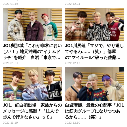
トニッポンXスペシャルライブ
2023.01.15
2022.12.24
2023」開催！
JO1與那城「これが非常におい
JO1川尻蓮「マジで、やり返し
しい！」地元沖縄の“イナムド
てやるわ……（笑）」部屋
ゥチ”を紹介 白岩「東京でい
の“マイルール”破った佐藤景
う、お雑煮なのかな」
瑚に反撃予告
2023.01.01
2022.12.17
JO1、紅白初出場 家族からの
白岩瑠姫、最近の心配事「JO1
メッセージに感謝「『11人で
は筋肉グループになりつつあ
歩んで行きなさい』って」
るから……（笑）」
2022.11.19
2022.12.10