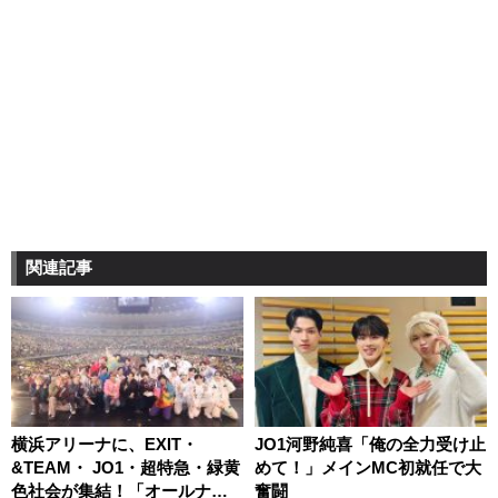
関連記事
横浜アリーナに、EXIT・
JO1河野純喜「俺の全力受け止
&TEAM・ JO1・超特急・緑黄
めて！」メインMC初就任で大
色社会が集結！「オールナイ
奮闘