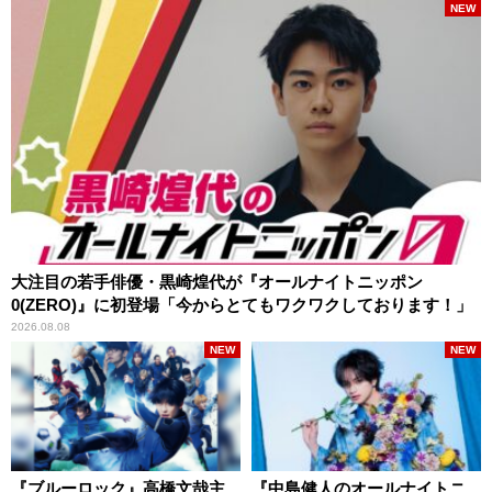
NEW
大注目の若手俳優・黒崎煌代が『オールナイトニッポン
0(ZERO)』に初登場「今からとてもワクワクしております！」
2026.08.08
NEW
NEW
『ブルーロック』高橋文哉主
『中島健人のオールナイトニ