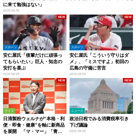
に来て勉強はない」
2026.08.06
NEW
NEW
スポーツ
スポーツ
安仁屋氏「後輩だけに頑張っ
安仁屋氏「こういう守りはダ
てもらいたい」巨人・知念の
メ」、「ミスですよ」初回の
安打を喜ぶ
広島の守備に苦言
2026.08.06
2026.08.06
NEW
NEW
ライフ
ニュース
日清製粉ウェルナが“本格・利
政治日程でみる消費税率引き
便・即食・健康”を軸に新商品
下げ議論
を展開 「マ・マー」「青の
2026.08.06