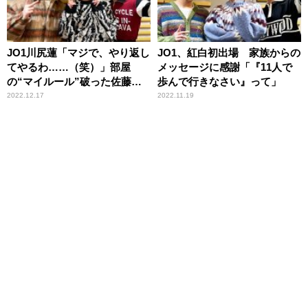
JO1川尻蓮「マジで、やり返し
JO1、紅白初出場 家族からの
てやるわ……（笑）」部屋
メッセージに感謝「『11人で
の“マイルール”破った佐藤景
歩んで行きなさい』って」
瑚に反撃予告
2022.12.17
2022.11.19