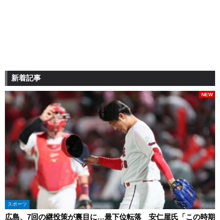
新着記事
NEW
スポーツ
広島、7回の継投策が裏目に…最下位転落 安仁屋氏「この時期