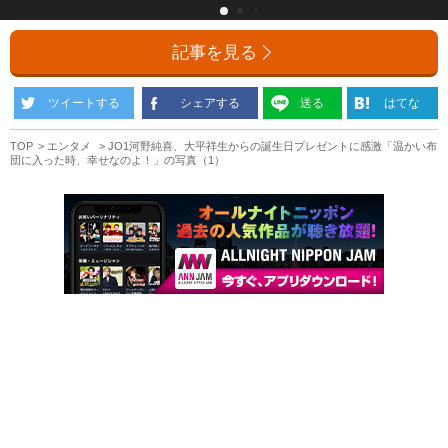
記事を見る
ツイートする
シェアする
送る
はてな
TOP
エンタメ
JO1河野純喜、大平祥生からの誕生日プレゼントに感激「温かい布
団に入った時、幸せなのよ！」の写真（1）