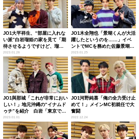
JO1大平祥生、“部屋に入れな
JO1木全翔也「景瑚くんが大活
い派”白岩瑠姫の家を見て「期
躍したというのを……」イベ
待させるようですけど、瑠姫
ントでMCを務めた佐藤景瑚を
くんの部屋は……」
称賛
2023.01.26
2023.01.25
JO1與那城「これが非常におい
JO1河野純喜「俺の全力受け止
しい！」地元沖縄の“イナムド
めて！」メインMC初就任で大
ゥチ”を紹介 白岩「東京でい
奮闘
う、お雑煮なのかな」
2023.01.01
2022.12.24