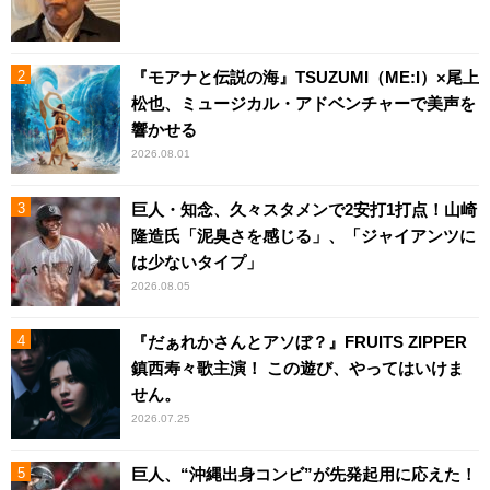
『モアナと伝説の海』TSUZUMI（ME:I）×尾上
松也、ミュージカル・アドベンチャーで美声を
響かせる
2026.08.01
巨人・知念、久々スタメンで2安打1打点！山崎
隆造氏「泥臭さを感じる」、「ジャイアンツに
は少ないタイプ」
2026.08.05
『だぁれかさんとアソぼ？』FRUITS ZIPPER
鎮西寿々歌主演！ この遊び、やってはいけま
せん。
2026.07.25
巨人、“沖縄出身コンビ”が先発起用に応えた！