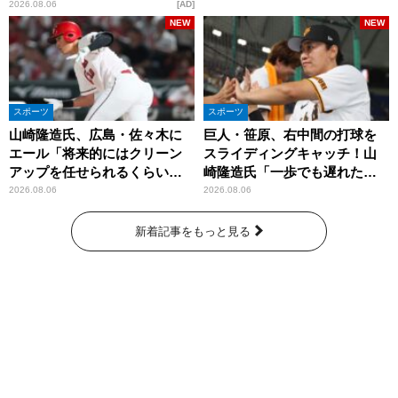
洞窟」ブランドを強化
2026.08.06
AD
NEW
NEW
スポーツ
スポーツ
山崎隆造氏、広島・佐々木に
巨人・笹原、右中間の打球を
エール「将来的にはクリーン
スライディングキャッチ！山
アップを任せられるくらいま
崎隆造氏「一歩でも遅れた
では成長して」
ら…」
2026.08.06
2026.08.06
新着記事をもっと見る