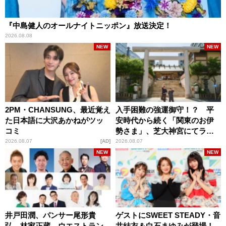
『中島健人のオールナイトニッポン』放送決定！
2026.08.08
NEW
NEW
2PM・CHANSUNG、最近覚え
入手困難の強運御守！？ 平
た日本語に大沢あかねがツッ
安時代から続く「関東のお伊
コミ
勢さま」、芝大神宮にてラン
パンプスが合格祈願！
2026.08.07
AD
2026.08.07
NEW
NEW
井戸田潤、パンサー尾形貴
ゲストにSWEET STEADY・音
弘、林家正蔵、ウエストラン
井結衣＆白石まゆみが登場！