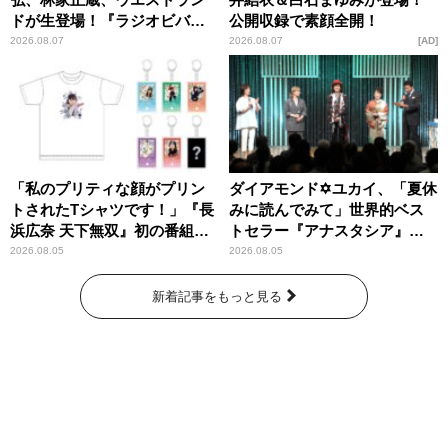
ドが生登場！『ラジオビバリ
公開収録で素顔全開！
ー昼ズ』
2026.08.07
2026.08.07
AD
「私のプリティな顔がプリン
ダイアモンド✡ユカイ、「夏休
トされたTシャツです！」『長
みに読んでみて」世界的ベス
浜広奈 天下無双』初の番組グ
トセラー『アナスタシア』を
ッズ発売
紹介
2026.08.05
2026.08.05
新着記事をもっと見る