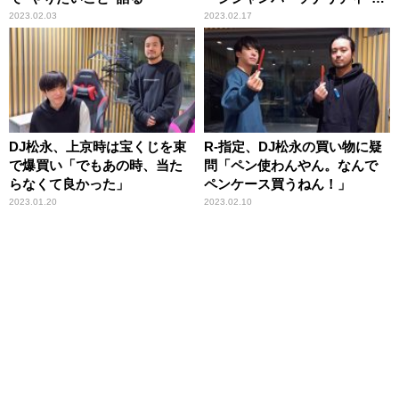
奇跡のコラボラジオが実現
2023.02.03
2023.02.17
DJ松永、上京時は宝くじを束
R-指定、DJ松永の買い物に疑
で爆買い「でもあの時、当た
問「ペン使わんやん。なんで
らなくて良かった」
ペンケース買うねん！」
2023.01.20
2023.02.10