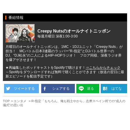
番組情報
Creepy Nutsのオールナイトニッポン
毎週月曜日 深夜1:00-3:00
月曜日のオールナイトニッポンは、1MC・1DJユニット「Creepy Nuts」が
担当！ MCバトル日本3連覇のラッパー“R-指定”とDJバトル世界一の
DJ、“DJ松永”の二人によるHIP-HOPラジオ！ フロア同様、深夜ラジオ界
を爆アゲさせます！
★再編集したポッドキャストをSpotifyで聴けます！
⇒こちらからチェック
～Spotifyをダウンロードすれば無料で聴くことができます（放送の翌日に最
新エピソードを配信予定です）
ツイートする
シェアする
送る
はてな
TOP
エンタメ
R-指定「もちろん、俺も戦士やから」志摩スペイン村での“成人の
儀式”の思い出