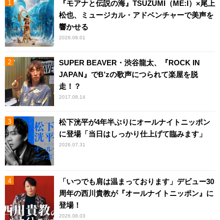
『モアナと伝説の海』TSUZUMI（ME:I）×尾上
松也、ミュージカル・アドベンチャーで美声を
響かせる
2026.08.01
SUPER BEAVER・渋谷龍太、『ROCK IN
JAPAN』でB’zの歌声につられて楽屋を脱
走！？
2017.08.14
松下洸平が4年半ぶりにオールナイトニッポン
に登場「当日はしっかり仕上げて臨みます」
2026.07.31
「いつでも肩は温まっております」デビュー30
周年の西川貴教が『オールナイトニッポン』に
登場！
2026.08.03