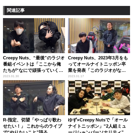
関連記事
Creepy Nuts、“最後”のラジオ
Creepy Nuts、2023年3月をも
番組イベントは「ここから俺
ってオールナイトニッポン卒
たちが“なにで頑張っていく
業を発表「このラジオがなか
か”をちゃんと皆さんにお見せ
ったら今の俺らは絶対いな
2023.01.30
2023.01.17
したい」
い」
R-指定、切望「やっぱり歌わ
ゆず×Creepy Nutsで「オール
せたい！」 これからのライブ
ナイトニッポン」“2人組ミュ
で“やりたいこと”語る
ージシャンパーソナリティ”の