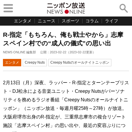
エンタメ
ニュース
スポーツ
コラム
ライフ
R-指定「もちろん、俺も戦士やから」志摩
スペイン村での“成人の儀式”の思い出
NEWS ONLINE 編集部
公開：
2023-02-22
（
2023-02-22
更新）
エンタメ
Creepy Nuts
Creepy Nutsのオールナイトニッポン
2月13日（月）深夜、ラッパー・R-指定とターンテーブリス
ト・DJ松永による音楽ユニット・Creepy Nutsがパーソナ
リティを務めるラジオ番組「Creepy Nutsのオールナイトニ
ッポン」（ニッポン放送・毎週月曜25時～27時）が放送。
大阪府堺市出身のR-指定が、三重県志摩市の複合リゾート
施設「志摩スペイン村」の思い出や、最近の変容ぶりにつ