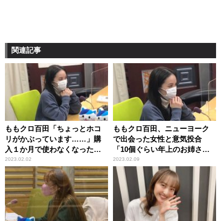
関連記事
ももクロ百田「ちょっとホコ
ももクロ百田、ニューヨーク
リがかぶっています……」購
で出会った女性と意気投合
入１か月で使わなくなった家
「10個ぐらい年上のお姉さん
電
が声をかけてくれて」
2023.02.02
2023.02.09