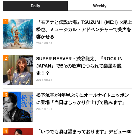
Daily
Weekly
『モアナと伝説の海』TSUZUMI（ME:I）×尾上
松也、ミュージカル・アドベンチャーで美声を
響かせる
2026.08.01
SUPER BEAVER・渋谷龍太、『ROCK IN
JAPAN』でB’zの歌声につられて楽屋を脱
走！？
2017.08.14
松下洸平が4年半ぶりにオールナイトニッポン
に登場「当日はしっかり仕上げて臨みます」
2026.07.31
「いつでも肩は温まっております」デビュー30