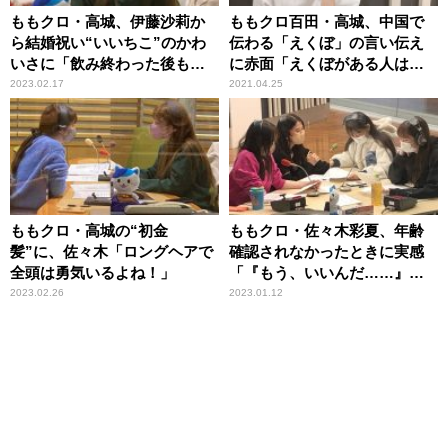
ももクロ・高城、伊藤沙莉か
ももクロ百田・高城、中国で
ら結婚祝い“いいちこ”のかわ
伝わる「えくぼ」の言い伝え
いさに「飲み終わった後も捨
に赤面「えくぼがある人は忘
てられない」
れられない人がいて……」
2023.02.17
2021.04.25
ももクロ・高城の“初金
ももクロ・佐々木彩夏、年齢
髪”に、佐々木「ロングヘアで
確認されなかったときに実感
全頭は勇気いるよね！」
「『もう、いいんだ……』っ
て」
2023.02.26
2023.01.12