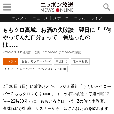
エンタメ
ニュース
スポーツ
コラム
ライフ
ももクロ高城、お酒の失敗談 翌日に「『何
やってんだ自分』って一番思ったの
は……」
NEWS ONLINE 編集部
公開：
2023-03-03
（
2023-03-03
更新）
エンタメ
ももいろクローバーZ
高城れに
佐々木彩夏
ももいろクローバーＺ ももクロくらぶxoxo
2月26日（日）に放送された、ラジオ番組「ももいろクロー
バーZ ももクロくらぶxoxo」（ニッポン放送・毎週日曜22
時～22時30分）に、ももいろクローバーZの佐々木彩夏、
高城れにが出演。リスナーから「皆さんはお酒を飲みます