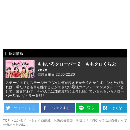
番組情報
ももいろクローバーＺ ももクロくらぶ
xoxo
毎週日曜日 22:00-22:30
ステージ上でもステージ外でも次に何が起きるか全くわからず、ひとたび見
れば一瞬たりとも目を離すことができない最強のパフォーマンスグループと
して、業界問わず、今や人気は加速度的に上昇し続けているももいろクロー
バーZのレギュラー番組!!
ツイートする
シェアする
送る
はてな
TOP
エンタメ
ももクロ高城、お酒の失敗談 翌日に「『何やってんだ自分』って
一番思ったのは……」