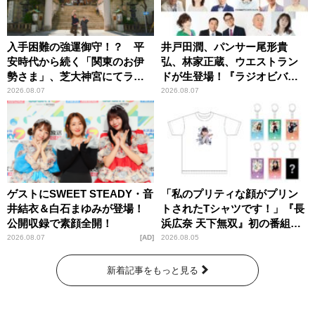
入手困難の強運御守！？ 平
井戸田潤、パンサー尾形貴
安時代から続く「関東のお伊
弘、林家正蔵、ウエストラン
勢さま」、芝大神宮にてラン
ドが生登場！『ラジオビバリ
パンプスが合格祈願！
ー昼ズ』
2026.08.07
2026.08.07
ゲストにSWEET STEADY・音
「私のプリティな顔がプリン
井結衣＆白石まゆみが登場！
トされたTシャツです！」『長
公開収録で素顔全開！
浜広奈 天下無双』初の番組グ
ッズ発売
2026.08.07
AD
2026.08.05
新着記事をもっと見る