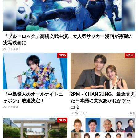
『ブルーロック』高橋文哉主演、大人気サッカー漫画が待望の
実写映画に
2026.08.08
NEW
NEW
『中島健人のオールナイトニ
2PM・CHANSUNG、最近覚え
ッポン』放送決定！
た日本語に大沢あかねがツッ
コミ
2026.08.08
2026.08.07
AD
NEW