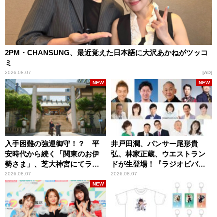
2PM・CHANSUNG、最近覚えた日本語に大沢あかねがツッコ
ミ
2026.08.07
AD
NEW
NEW
入手困難の強運御守！？ 平
井戸田潤、パンサー尾形貴
安時代から続く「関東のお伊
弘、林家正蔵、ウエストラン
勢さま」、芝大神宮にてラン
ドが生登場！『ラジオビバリ
パンプスが合格祈願！
ー昼ズ』
2026.08.07
2026.08.07
NEW