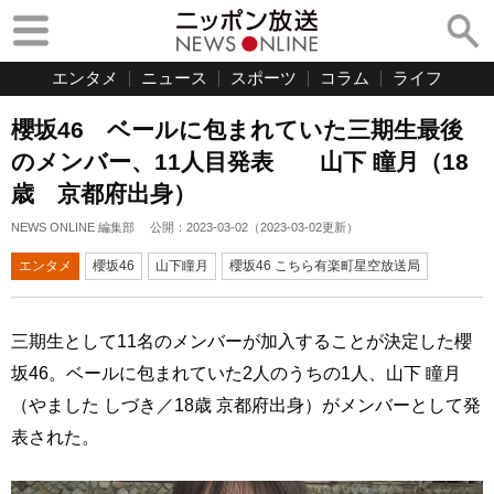
エンタメ
ニュース
スポーツ
コラム
ライフ
櫻坂46 ベールに包まれていた三期生最後
のメンバー、11人目発表 山下 瞳月（18
歳 京都府出身）
NEWS ONLINE 編集部
公開：
2023-03-02
（
2023-03-02
更新）
エンタメ
櫻坂46
山下瞳月
櫻坂46 こちら有楽町星空放送局
三期生として11名のメンバーが加入することが決定した櫻
坂46。ベールに包まれていた2人のうちの1人、山下 瞳月
（やました しづき／18歳 京都府出身）がメンバーとして発
表された。