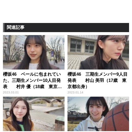
関連記事
櫻坂46 ベールに包まれてい
櫻坂46 三期生メンバー9人目
た、三期生メンバー10人目発
発表 村山 美羽（17歳 東
表 村井 優（18歳 東京都
京都出身）
出身）
2023.03.01
2023.01.14