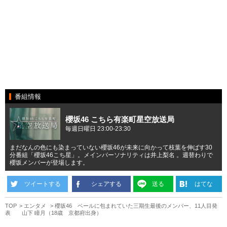
番組情報
櫻坂46 こちら有楽町星空放送局
毎週日曜日 23:00-23:30
まだなんの色にも染まっていない櫻坂46が未来に向かって枝葉を伸ばす30
分番組「櫻坂46こち星」。メインパーソナリティは井上梨名 。週替わりで
櫻坂メンバーが登場します。
ツイートする
シェアする
送る
はてな
TOP
エンタメ
櫻坂46 ベールに包まれていた三期生最後のメンバー、11人目発
表 山下 瞳月（18歳 京都府出身）