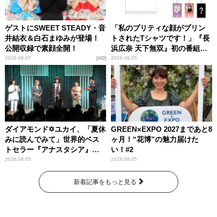
ゲストにSWEET STEADY・音
「私のプリティな顔がプリン
井結衣＆白石まゆみが登場！
トされたTシャツです！」『長
公開収録で素顔全開！
浜広奈 天下無双』初の番組グ
ッズ発売
2026.08.07
AD
2026.08.05
ダイアモンド✡ユカイ、「夏休
GREEN×EXPO 2027まであと8
みに読んでみて」世界的ベス
ヶ月！“花博”の魅力届けた
トセラー『アナスタシア』を
い！#2
紹介
2026.08.05
2026.08.05
新着記事をもっと見る