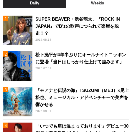
Daily
Weekly
SUPER BEAVER・渋谷龍太、『ROCK IN
JAPAN』でB’zの歌声につられて楽屋を脱
走！？
2017.08.14
松下洸平が4年半ぶりにオールナイトニッポン
に登場「当日はしっかり仕上げて臨みます」
2026.07.31
『モアナと伝説の海』TSUZUMI（ME:I）×尾上
松也、ミュージカル・アドベンチャーで美声を
響かせる
2026.08.01
「いつでも肩は温まっております」デビュー30