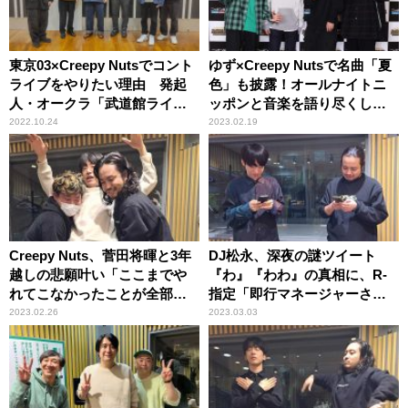
東京03×Creepy Nutsでコント
ゆず×Creepy Nutsで名曲「夏
ライブをやりたい理由 発起
色」も披露！オールナイトニ
人・オークラ「武道館ライブ
ッポンと音楽を語り尽くした
が、最高だったんです」
贅沢な時間
2022.10.24
2023.02.19
Creepy Nuts、菅田将暉と3年
DJ松永、深夜の謎ツイート
越しの悲願叶い「ここまでや
『わ』『わわ』の真相に、R-
れてこなかったことが全部、
指定「即行マネージャーさん
本当に報われた」
に電話！」
2023.02.26
2023.03.03