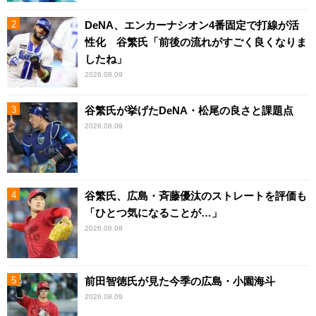
DeNA、エンカーナシオン4番固定で打線が活
性化 谷繁氏「前後の流れがすごく良くなりま
したね」
2026.08.09
谷繁氏が挙げたDeNA・松尾の良さと課題点
2026.08.09
谷繁氏、広島・斉藤優汰のストレートを評価も
「ひとつ気になることが…」
2026.08.08
前田智徳氏が見た今季の広島・小園海斗
2026.08.09