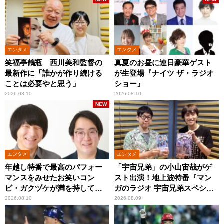
エンタメ
エンタメ
笑福亭鶴瓶 西川美和監督の
真夏のお昼に連日豪華ゲスト
最新作に「誰かが作り続ける
が生登場『ナイツ ザ・ラジオ
ことは必要やと思う」
ショー』
2026.08.10
2026.08.10
NEW
エンタメ
エンタメ
年越し特番で最高のパフォー
「宇宙兄弟」の小山宙哉がゲ
マンスをみせたお笑いコン
スト出演！地上波特番『マン
ビ・ガクヅケが満を持して
ガのラジオ 宇宙兄弟スペシャ
『オールナイトニッポン
ル 』
2026.08.10
2026.08.09
0(ZERO)』に登場！