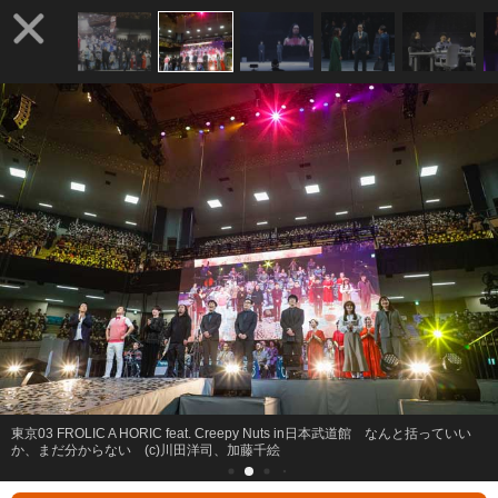
東京03 FROLIC A HORIC feat. Creepy Nuts in日本武道館 なんと括っていい
か、まだ分からない (c)川田洋司、加藤千絵