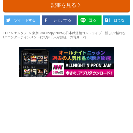
記事を見る
ツイートする
シェアする
送る
はてな
TOP
エンタメ
東京03×Creepy Nutsの日本武道館コントライブ 新しい“括れな
い”エンターテインメントに3万6千人が熱狂！の写真（2）