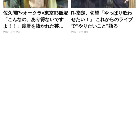
佐久間P×オークラ×東京03飯塚
R-指定、切望「やっぱり歌わ
「こんなの、あり得ないです
せたい！」 これからのライブ
よ！！」度肝を抜かれた芸人
で“やりたいこと”語る
を明かす
2023.02.24
2023.02.03