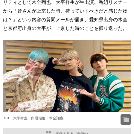
リティとして木全翔也、大平祥生が生出演。番組リスナー
から「皆さんが上京した時、持っていくべきだと感じた物
は？」という内容の質問メールが届き、愛知県出身の木全
と京都府出身の大平が、上京した時のことを振り返った。
JO1 大平祥生・白岩瑠姫・木全翔也
画像を見る（全5枚）