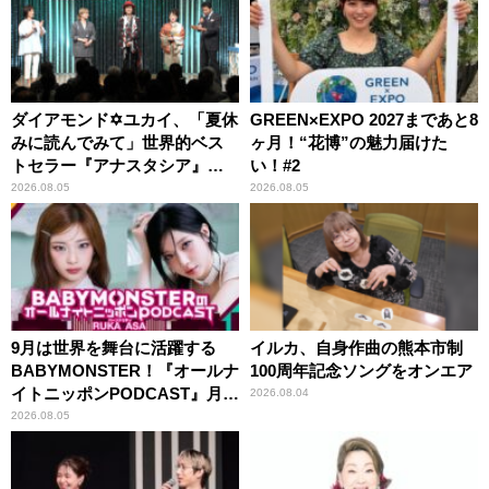
ダイアモンド✡ユカイ、「夏休
GREEN×EXPO 2027まであと8
みに読んでみて」世界的ベス
ヶ月！“花博”の魅力届けた
トセラー『アナスタシア』を
い！#2
紹介
2026.08.05
2026.08.05
9月は世界を舞台に活躍する
イルカ、自身作曲の熊本市制
BABYMONSTER！『オールナ
100周年記念ソングをオンエア
イトニッポンPODCAST』月替
2026.08.04
わりパーソナリティ
2026.08.05