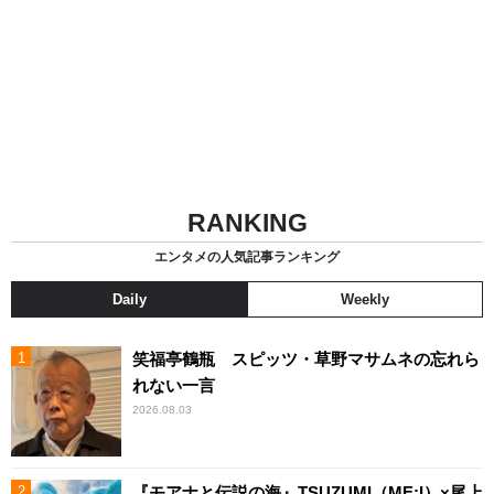
RANKING
エンタメの人気記事ランキング
Daily
Weekly
笑福亭鶴瓶 スピッツ・草野マサムネの忘れら
れない一言
2026.08.03
『モアナと伝説の海』TSUZUMI（ME:I）×尾上