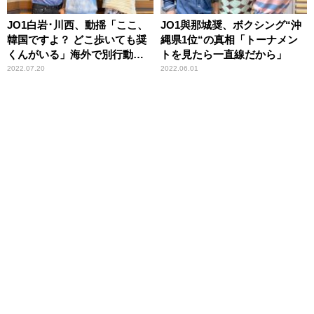
JO1白岩･川西、動揺「ここ、
JO1與那城奨、ボクシング“沖
韓国ですよ？ どこ歩いても奨
縄県1位“の真相「トーナメン
くんがいる」海外で別行動し
トを見たら一直線だから」
ても與那城奨と遭遇
2022.07.20
2022.06.01