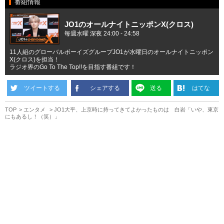
番組情報
JO1のオールナイトニッポンX(クロス)
毎週水曜 深夜 24:00 - 24:58
11人組のグローバルボーイズグループJO1が水曜日のオールナイトニッポン
X(クロス)を担当！
ラジオ界のGo To The Top!!を目指す番組です！
ツイートする
シェアする
送る
はてな
TOP
エンタメ
JO1大平、上京時に持ってきてよかったものは 白岩「いや、東京
にもあるし！（笑）」