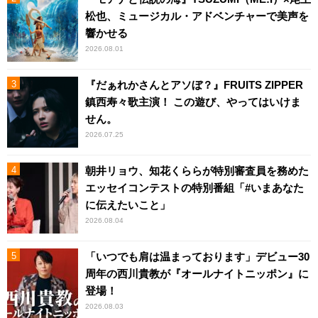
松也、ミュージカル・アドベンチャーで美声を
響かせる
2026.08.01
『だぁれかさんとアソぼ？』FRUITS ZIPPER
鎮西寿々歌主演！ この遊び、やってはいけま
せん。
2026.07.25
朝井リョウ、知花くららが特別審査員を務めた
エッセイコンテストの特別番組「#いまあなた
に伝えたいこと」
2026.08.04
「いつでも肩は温まっております」デビュー30
周年の西川貴教が『オールナイトニッポン』に
登場！
2026.08.03