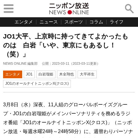
エンタメ
ニュース
スポーツ
コラム
ライフ
JO1大平、上京時に持ってきてよかったも
のは 白岩「いや、東京にもあるし！
（笑）」
NEWS ONLINE 編集部
公開：
2023-03-11
（
2023-03-11
更新）
エンタメ
JO1
白岩瑠姫
木全翔也
大平祥生
JO1のオールナイトニッポンX(クロス)
3月8日（水）深夜、11人組のグローバルボーイズグルー
プ・JO1の白岩瑠姫がメインパーソナリティを務めるラジ
オ番組「JO1のオールナイトニッポンX(クロス)」（ニッポ
ン放送・毎週水曜24時～24時58分）に、週替わりパーソナ