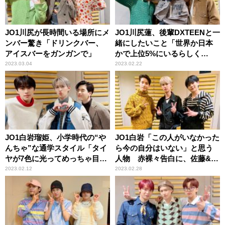
JO1川尻が長時間いる場所にメ
JO1川尻蓮、後輩DXTEENと一
ンバー驚き「ドリンクバー、
緒にしたいこと「世界か日本
アイスバーをガンガンで」
かで上位5%にいるらしく
て！」
2023.03.04
2023.02.22
JO1白岩瑠姫、小学時代の“や
JO1白岩「この人がいなかった
んちゃ”な通学スタイル「タイ
ら今の自分はいない」と思う
ヤが7色に光ってめっちゃ目立
人物 赤裸々告白に、佐藤&豆
つのよ！」
原「おおー！！」
2023.02.12
2023.02.28