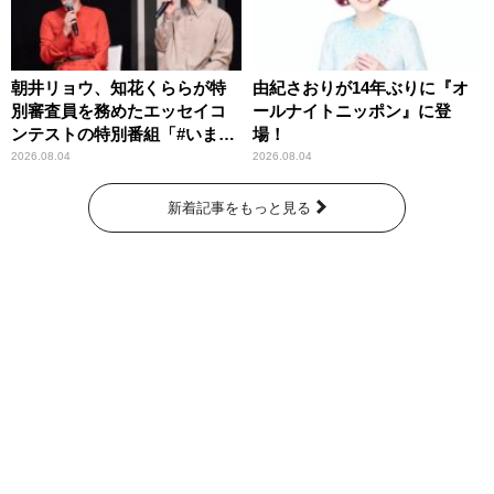
朝井リョウ、知花くららが特
由紀さおりが14年ぶりに『オ
別審査員を務めたエッセイコ
ールナイトニッポン』に登
ンテストの特別番組「#いまあ
場！
なたに伝えたいこと」
2026.08.04
2026.08.04
新着記事をもっと見る