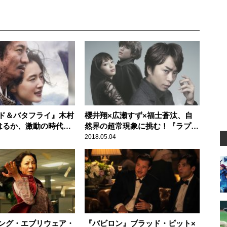
ド＆バタフライ』木村
櫻井翔×広瀬すず×福士蒼汰、自
はるか、激動の時代を
然界の超常現象に挑む！『ラプラ
の物語
スの魔女』
2018.05.04
ング・エブリウェア・
『バビロン』ブラッド・ピット×