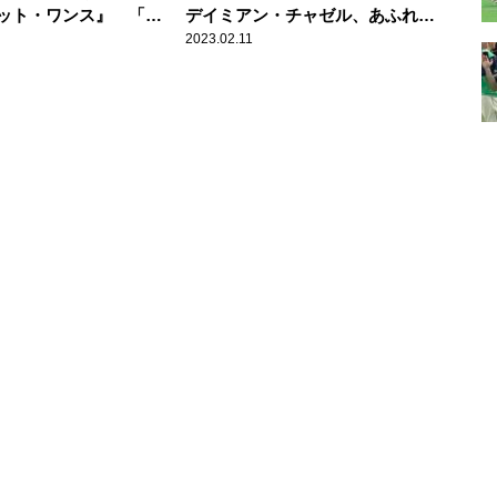
ット・ワンス』 「第
デイミアン・チャゼル、あふれる
ミー賞」注目度No.1
映画讃歌と新たなる挑戦
2023.02.11