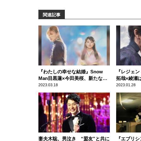
関連記事
『わたしの幸せな結婚』Snow
『レジェン
Man目黒蓮×今田美桜、新たな運
拓哉×綾瀬
命を切り開く和製ラブストーリー
生きた夫婦
2023.03.18
2023.01.28
妻夫木聡、男泣き “盟友”と共に
『エブリシ