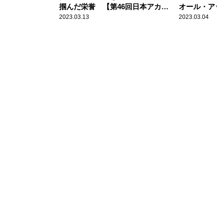
掴んだ栄誉 【第46回日本アカデ
オール・ア
ミー賞 最優秀主演男優賞】
95回アカデ
2023.03.13
2023.03.04
ムービー