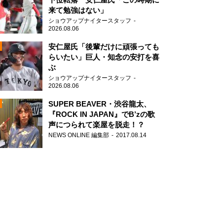
来て勉強はない」
ショウアップナイタースタッフ
2026.08.06
安仁屋氏「後輩だけに頑張っても
らいたい」巨人・知念の安打を喜
ぶ
N
ショウアップナイタースタッフ
AD
2026.08.06
SUPER BEAVER・渋谷龍太、
『ROCK IN JAPAN』でB’zの歌
声につられて楽屋を脱走！？
NEWS ONLINE 編集部
2017.08.14
2