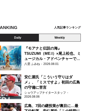
ANKING
人気記事ランキング
Daily
Weekly
『モアナと伝説の海』
TSUZUMI（ME:I）×尾上松也、ミ
ュージカル・アドベンチャーで美
N
声を響かせる
八雲 ふみね
2026.08.01
 ネメシス 黄金螺旋の謎』
安仁屋氏「こういう守りはダ
メ」、「ミスですよ」初回の広島
の守備に苦言
ショウアップナイタースタッフ
2026.08.06
広島、7回の継投策が裏目に…最
下位転落 安仁屋氏「この時期に