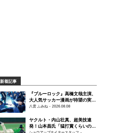
新着記事
『ブルーロック』高橋文哉主演、
大人気サッカー漫画が待望の実写
映画に
八雲 ふみね
2026.08.08
ヤクルト・内山壮真、超美技連
発！山本昌氏「猛打賞くらいの価
値」
ショウアップナイタースタッフ