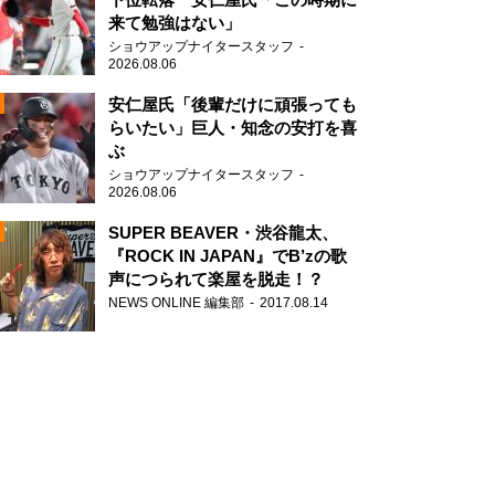
来て勉強はない」
ショウアップナイタースタッフ
2026.08.06
安仁屋氏「後輩だけに頑張っても
らいたい」巨人・知念の安打を喜
ぶ
N
ショウアップナイタースタッフ
AD
2026.08.06
SUPER BEAVER・渋谷龍太、
『ROCK IN JAPAN』でB’zの歌
声につられて楽屋を脱走！？
NEWS ONLINE 編集部
2017.08.14
2