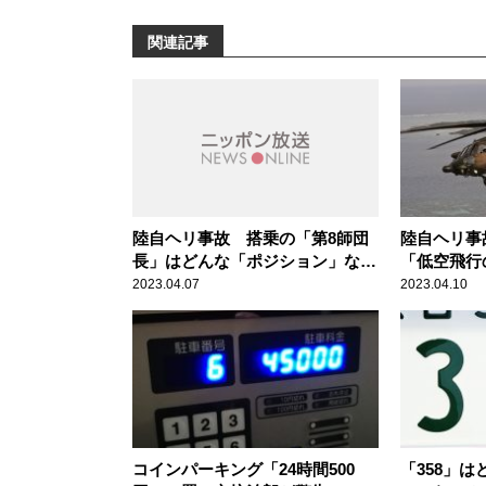
関連記事
陸自ヘリ事故 搭乗の「第8師団
陸自ヘリ
長」はどんな「ポジション」なの
「低空飛行
か
解説
2023.04.07
2023.04.10
コインパーキング「24時間500
「358」