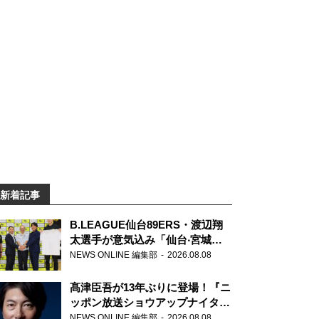
新着記事
B.LEAGUE仙台89ERS・渡辺翔
太選手が意気込み「仙台‧宮城を
さらに盛り上げていきたいです」
NEWS ONLINE 編集部
2026.08.08
髙津臣吾が13年ぶりに登場！『ニ
ッポン放送ショウアップナイタ
ー』
NEWS ONLINE 編集部
2026.08.08