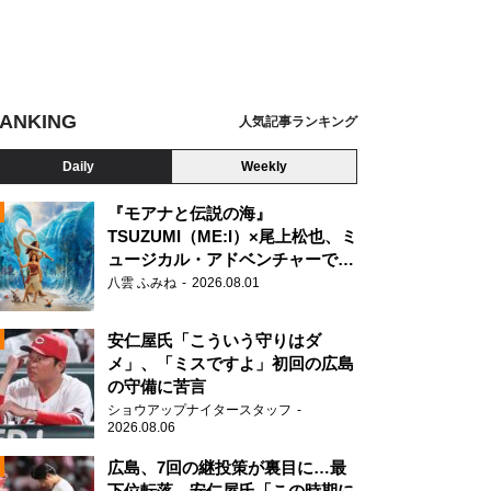
ANKING
人気記事ランキング
Daily
Weekly
『モアナと伝説の海』
TSUZUMI（ME:I）×尾上松也、ミ
ュージカル・アドベンチャーで美
N
声を響かせる
八雲 ふみね
2026.08.01
JA ～陸上自衛隊HP（装備品等写真）より https://www.mod.go.jp/gsdf/equipment/air
安仁屋氏「こういう守りはダ
メ」、「ミスですよ」初回の広島
の守備に苦言
ショウアップナイタースタッフ
2026.08.06
広島、7回の継投策が裏目に…最
下位転落 安仁屋氏「この時期に