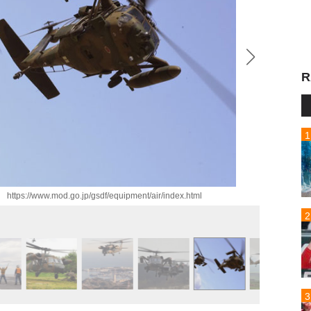
R
w.mod.go.jp/gsdf/equipment/air/index.html
UH-60