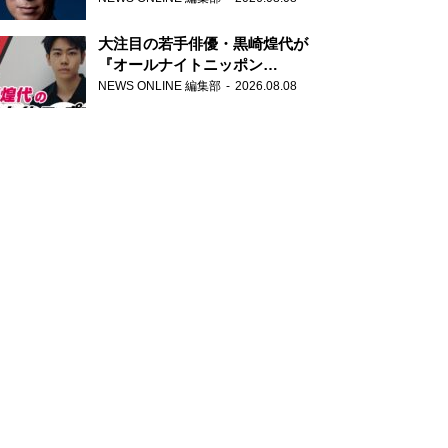
大注目の若手俳優・黒崎煌代が
『オールナイトニッポン
0(ZERO)』に初登場「今からとて
NEWS ONLINE 編集部
2026.08.08
もワクワクしております！」