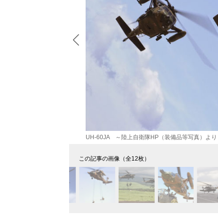
ndex.html
UH-60JA ～陸上自衛隊HP（装備品等写真）より https://ww
この記事の画像（全12枚）