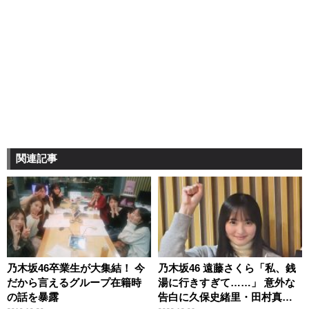
関連記事
乃木坂46卒業生が大集結！ 今
乃木坂46 遠藤さくら「私、銭
だから言えるグループ在籍時
湯に行きすぎて……」 意外な
の話を暴露
告白に久保史緒里・田村真佑