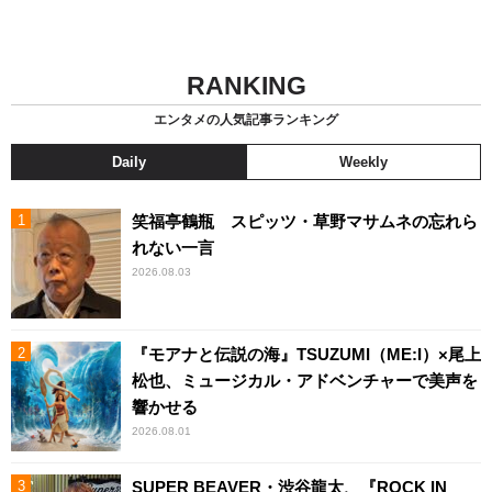
RANKING
エンタメの人気記事ランキング
Daily
Weekly
笑福亭鶴瓶 スピッツ・草野マサムネの忘れら
れない一言
2026.08.03
『モアナと伝説の海』TSUZUMI（ME:I）×尾上
松也、ミュージカル・アドベンチャーで美声を
響かせる
2026.08.01
SUPER BEAVER・渋谷龍太、『ROCK IN