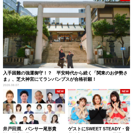
入手困難の強運御守！？ 平安時代から続く「関東のお伊勢さ
ま」、芝大神宮にてランパンプスが合格祈願！
2026.08.07
NEW
NEW
井戸田潤、パンサー尾形貴
ゲストにSWEET STEADY・音