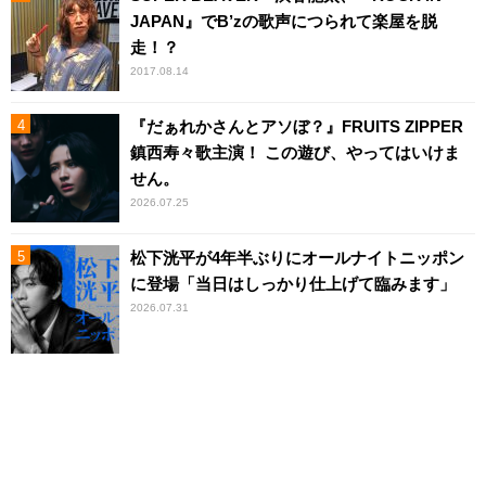
JAPAN』でB’zの歌声につられて楽屋を脱
走！？
2017.08.14
『だぁれかさんとアソぼ？』FRUITS ZIPPER
鎮西寿々歌主演！ この遊び、やってはいけま
せん。
2026.07.25
松下洸平が4年半ぶりにオールナイトニッポン
に登場「当日はしっかり仕上げて臨みます」
2026.07.31