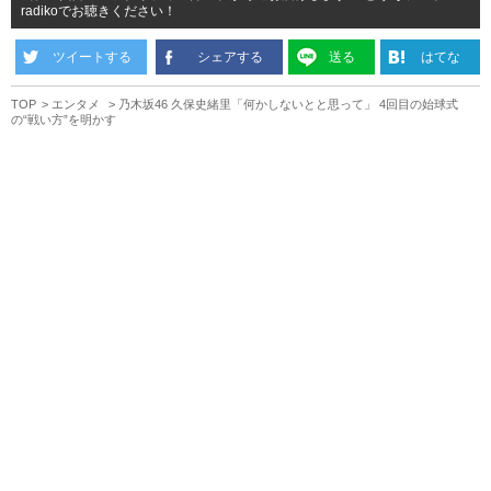
radikoでお聴きください！
ツイートする
シェアする
送る
はてな
TOP
エンタメ
乃木坂46 久保史緒里「何かしないとと思って」 4回目の始球式
の“戦い方”を明かす