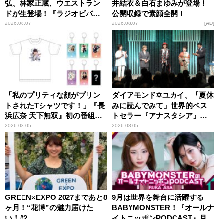
弘、林家正蔵、ウエストラン
井結衣＆白石まゆみが登場！
ドが生登場！『ラジオビバリ
公開収録で素顔全開！
ー昼ズ』
2026.08.07
2026.08.07
AD
「私のプリティな顔がプリン
ダイアモンド✡ユカイ、「夏休
トされたTシャツです！」『長
みに読んでみて」世界的ベス
浜広奈 天下無双』初の番組グ
トセラー『アナスタシア』を
ッズ発売
紹介
2026.08.05
2026.08.05
GREEN×EXPO 2027まであと8
9月は世界を舞台に活躍する
ヶ月！“花博”の魅力届けた
BABYMONSTER！『オールナ
い！#2
イトニッポンPODCAST』月替