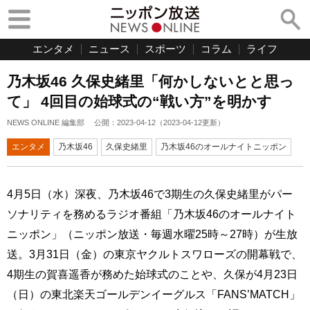
エンタメ
ニュース
スポーツ
コラム
ライフ
乃木坂46 久保史緒里「何かしないとと思っ
て」 4回目の始球式の“戦い方”を明かす
NEWS ONLINE 編集部
公開：
2023-04-12
（
2023-04-12
更新）
エンタメ
乃木坂46
久保史緒里
乃木坂46のオールナイトニッポン
4月5日（水）深夜、乃木坂46で3期生の久保史緒里がパー
ソナリティを務めるラジオ番組「乃木坂46のオールナイト
ニッポン」（ニッポン放送・毎週水曜25時～27時）が生放
送。3月31日（金）の東京ヤクルトスワローズの開幕戦で、
4期生の賀喜遥香が務めた始球式のことや、久保が4月23日
（日）の東北楽天ゴールデンイーグルス「FANS’MATCH」