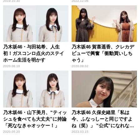
もびっくり
2019.10.30
2022.12.06
乃木坂46・与田祐希、人生
乃木坂46 賀喜遥香、クレカデ
初！ガスコンロ点火のステイ
ビューで興奮「衝動買いしち
ホーム生活を明かす
ゃう」
2020.06.10
2020.09.02
乃木坂46・山下美月、“ティッ
乃木坂46 久保史緒里「私は
シュを食べても大丈夫”に持論
今、ふなっしーと同じですよ
「死ななきゃオッケー！」
ね（笑）」 “公式”になれな
い“自称”NPB女子広報部の立
2020.05.20
2023.03.15
ち位置を苦笑