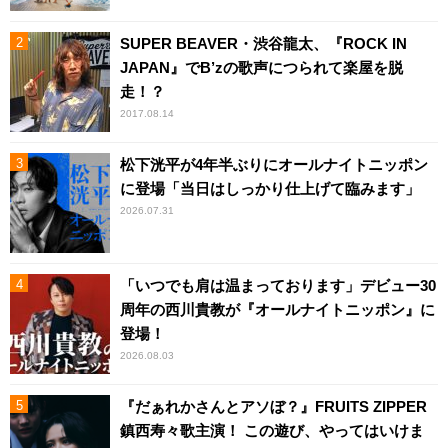
SUPER BEAVER・渋谷龍太、『ROCK IN
JAPAN』でB’zの歌声につられて楽屋を脱
走！？
2017.08.14
松下洸平が4年半ぶりにオールナイトニッポン
に登場「当日はしっかり仕上げて臨みます」
2026.07.31
「いつでも肩は温まっております」デビュー30
周年の西川貴教が『オールナイトニッポン』に
登場！
2026.08.03
『だぁれかさんとアソぼ？』FRUITS ZIPPER
鎮西寿々歌主演！ この遊び、やってはいけま