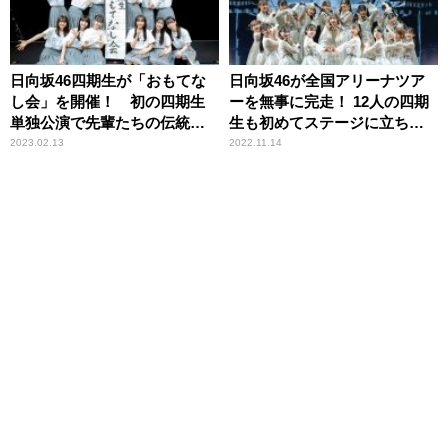
日向坂46四期生が「おもてな
日向坂46が全国アリーナツア
し会」を開催！ 初の四期生
ーを無事に完走！ 12人の四期
単独公演で先輩たちの伝統を
生も初めてステージに立ち、
継承し、2日間計約1.5万人動
四期生楽曲「ブルーベリー＆
2023.02.13
2022.11.14
員！
ラズベリー」を全力で初披
露！