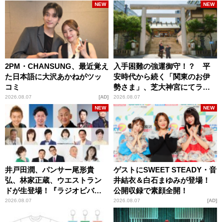
NEW
NEW
2PM・CHANSUNG、最近覚え
入手困難の強運御守！？ 平
た日本語に大沢あかねがツッ
安時代から続く「関東のお伊
コミ
勢さま」、芝大神宮にてラン
パンプスが合格祈願！
2026.08.07
AD
2026.08.07
NEW
NEW
井戸田潤、パンサー尾形貴
ゲストにSWEET STEADY・音
弘、林家正蔵、ウエストラン
井結衣＆白石まゆみが登場！
ドが生登場！『ラジオビバリ
公開収録で素顔全開！
ー昼ズ』
2026.08.07
2026.08.07
AD