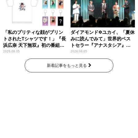
「私のプリティな顔がプリン
ダイアモンド✡ユカイ、「夏休
トされたTシャツです！」『長
みに読んでみて」世界的ベス
浜広奈 天下無双』初の番組グ
トセラー『アナスタシア』を
ッズ発売
紹介
2026.08.05
2026.08.05
新着記事をもっと見る