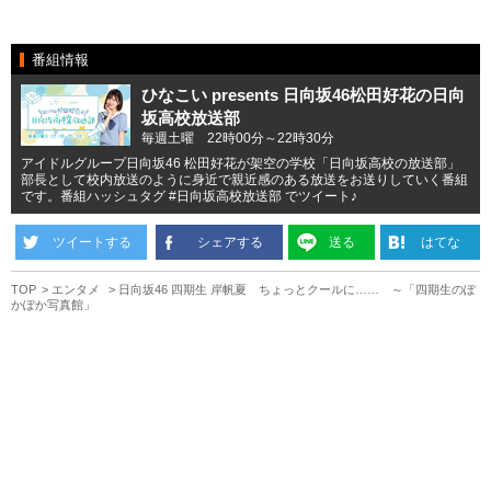
番組情報
ひなこい presents 日向坂46松田好花の日向
坂高校放送部
毎週土曜 22時00分～22時30分
アイドルグループ日向坂46 松田好花が架空の学校「日向坂高校の放送部」
部長として校内放送のように身近で親近感のある放送をお送りしていく番組
です。番組ハッシュタグ #日向坂高校放送部 でツイート♪
ツイートする
シェアする
送る
はてな
TOP
エンタメ
日向坂46 四期生 岸帆夏 ちょっとクールに…… ～「四期生のぽ
かぽか写真館」