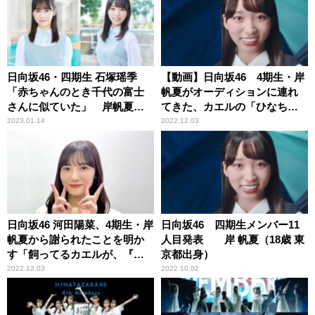
日向坂46・四期生 石塚瑶季
【動画】日向坂46 4期生・岸
「赤ちゃんのとき千代の富士
帆夏がオーディションに連れ
さんに似ていた」 岸帆夏
てきた、カエルの「ひなちゃ
「合格した日に、カエルのひ
ん」
2023.01.14
2022.12.03
なちゃんの飼育セットを買い
ました」
日向坂46 河田陽菜、4期生・岸
日向坂46 四期生メンバー11
帆夏から謝られたことを明か
人目発表 岸 帆夏（18歳 東
す「飼ってるカエルが、『ひ
京都出身）
なちゃん』っていう名前で」
2022.12.03
2022.10.02