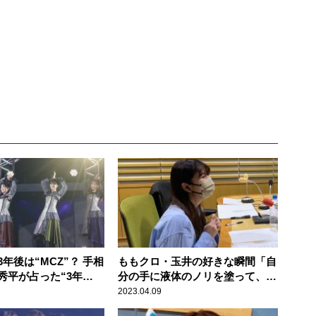
年後は“MCZ”？ 手相
ももクロ・玉井の好きな瞬間「自
秀平が占った“3年
分の手に液体のノリを塗って、乾
「改名？（笑）」
いたらペリペリ……って」
2023.04.09