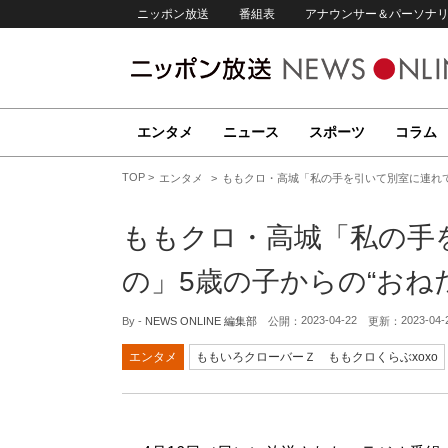
ニッポン放送
番組表
アナウンサー＆パーソナ
エンタメ
ニュース
スポーツ
コラム
TOP
エンタメ
ももクロ・高城「私の手を引いて別室に連れて
ももクロ・高城「私の手
の」5歳の子からの“おね
2023-04-22
2023-04-
By -
NEWS ONLINE 編集部
公開：
更新：
エンタメ
ももいろクローバーＺ ももクロくらぶxoxo