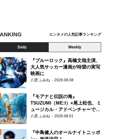
ANKING
エンタメの人気記事ランキング
Daily
Weekly
『ブルーロック』高橋文哉主演、
大人気サッカー漫画が待望の実写
映画に
N
八雲 ふみね
2026.08.08
『モアナと伝説の海』
TSUZUMI（ME:I）×尾上松也、ミ
ュージカル・アドベンチャーで美
声を響かせる
八雲 ふみね
2026.08.01
『中島健人のオールナイトニッポ
ン』放送決定！