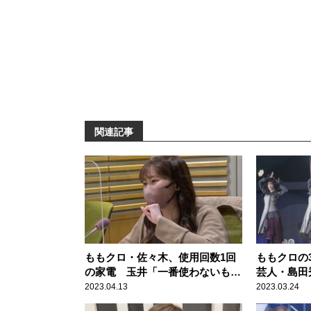
関連記事
ももクロ・佐々木、使用回数1回
ももクロの3
の家電 玉井「一番使わないもの
芸人・島田
を置く所じゃん！」
後”に驚き
2023.04.13
2023.03.24