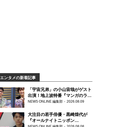
エンタメの新着記事
「宇宙兄弟」の小山宙哉がゲスト
出演！地上波特番『マンガのラジ
オ 宇宙兄弟スペシャル 』
NEWS ONLINE 編集部
2026.08.09
大注目の若手俳優・黒崎煌代が
『オールナイトニッポン
0(ZERO)』に初登場「今からとて
NEWS ONLINE 編集部
2026.08.08