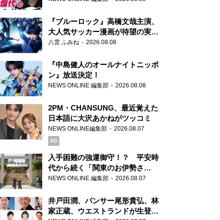
もワクワクしております！」
『ブルーロック』高橋文哉主演、
大人気サッカー漫画が待望の実写
映画に
八雲 ふみね
2026.08.08
『中島健人のオールナイトニッポ
ン』放送決定！
NEWS ONLINE 編集部
2026.08.08
2PM・CHANSUNG、最近覚えた
日本語に大沢あかねがツッコミ
NEWS ONLINE編集部
2026.08.07
AD
入手困難の強運御守！？ 平安時
代から続く「関東のお伊勢さ
ま」、芝大神宮にてランパンプス
NEWS ONLINE 編集部
2026.08.07
が合格祈願！
井戸田潤、パンサー尾形貴弘、林
家正蔵、ウエストランドが生登