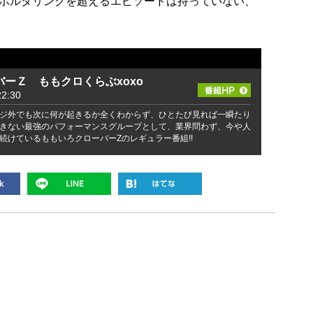
ボルダリングを超えるエピソードは持っていない、
ーＺ ももクロくらぶxoxo
2:30
ジ外でも次に何が起きるか全くわからず、ひとたび見れば一瞬たり
きない最強のパフォーマンスグループとして、業界問わず、今や人
続けているももいろクローバーZのレギュラー番組!!