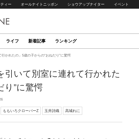
リティー
オールナイトニッポン
ショウアップナイター
イベント
ライフ
新着記事
ランキング
行かれたの」5歳の子からの“おねだり”に驚愕
を引いて別室に連れて行かれた
だり”に驚愕
26
ももいろクローバーZ
玉井詩織
高城れに