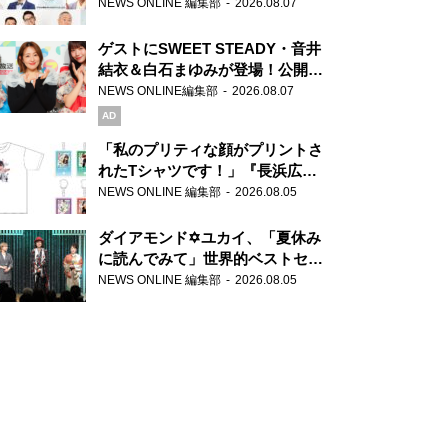
場！『ラジオビバリー昼ズ』
NEWS ONLINE 編集部
2026.08.07
ゲストにSWEET STEADY・音井
結衣＆白石まゆみが登場！公開収
録で素顔全開！
NEWS ONLINE編集部
2026.08.07
AD
「私のプリティな顔がプリントさ
れたTシャツです！」『長浜広奈
天下無双』初の番組グッズ発売
NEWS ONLINE 編集部
2026.08.05
ダイアモンド✡ユカイ、「夏休み
に読んでみて」世界的ベストセラ
ー『アナスタシア』を紹介
NEWS ONLINE 編集部
2026.08.05