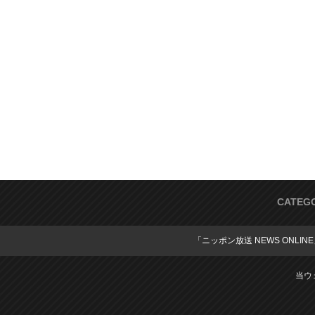
CATEG
「ニッポン放送 NEWS ONLIN
当ウ