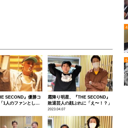
HE SECOND』優勝コ
霜降り明星、『THE SECOND』
「1人のファンとし
敗退芸人の顔ぶれに「え〜！？」
2023.04.07