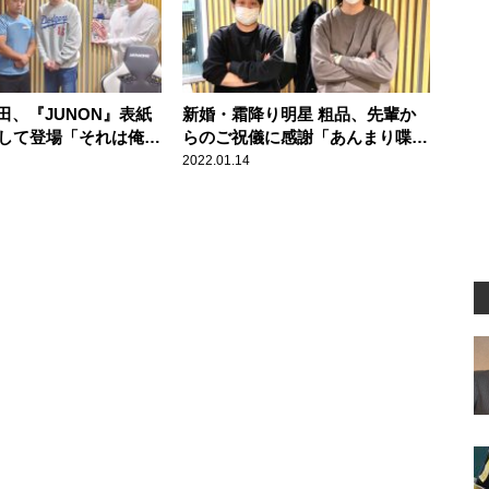
田、『JUNON』表紙
新婚・霜降り明星 粗品、先輩か
として登場「それは俺が
らのご祝儀に感謝「あんまり喋っ
っている姿なんじゃな
たことがないのに……」
2022.01.14
ことで」