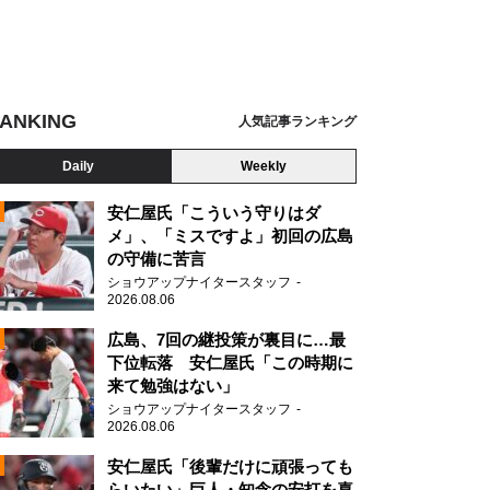
ANKING
人気記事ランキング
Daily
Weekly
安仁屋氏「こういう守りはダ
メ」、「ミスですよ」初回の広島
の守備に苦言
N
ショウアップナイタースタッフ
2026.08.06
広島、7回の継投策が裏目に…最
下位転落 安仁屋氏「この時期に
来て勉強はない」
ショウアップナイタースタッフ
2026.08.06
安仁屋氏「後輩だけに頑張っても
らいたい」巨人・知念の安打を喜