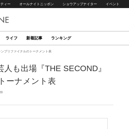
リティー
オールナイトニッポン
ショウアップナイター
イベント
ライフ
新着記事
ランキング
グランプリファイナルのトーナメント表
も出場『THE SECOND』
トーナメント表
09