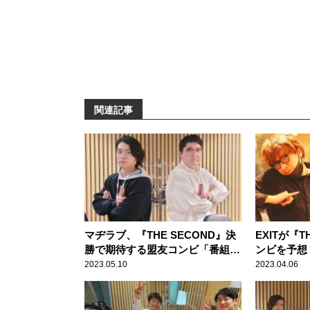
関連記事
マヂラブ、『THE SECOND』決
EXITが『T
勝で期待する盟友コンビ「番組に
ンビを予想
も来てくれましたから」
て……」
2023.05.10
2023.04.06