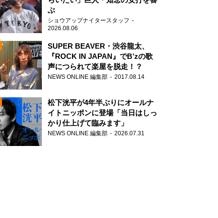
ぶ
ショウアップナイタースタッフ
2026.08.06
SUPER BEAVER・渋谷龍太、
『ROCK IN JAPAN』でB’zの歌
声につられて楽屋を脱走！？
N
NEWS ONLINE 編集部
2017.08.14
AD
松下洸平が4年半ぶりにオールナ
イトニッポンに登場「当日はしっ
かり仕上げて臨みます」
NEWS ONLINE 編集部
2026.07.31
2