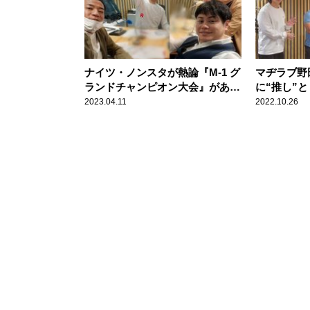
ナイツ・ノンスタが熱論『M-1 グ
マヂラブ野
ランドチャンピオン大会』があっ
に“推し”
たら誰が優勝？「見てみたい」
ゲームをや
2023.04.11
2022.10.26
「震える」
いかなって