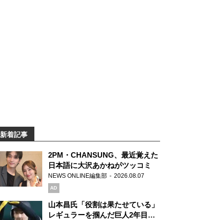
新着記事
2PM・CHANSUNG、最近覚えた
日本語に大沢あかねがツッコミ
NEWS ONLINE編集部
2026.08.07
AD
山本昌氏「役割は果たせている」
レギュラーを掴んだ巨人2年目の