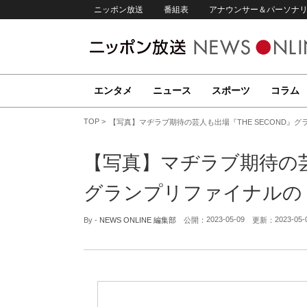
ニッポン放送
番組表
アナウンサー＆パーソナ
エンタメ
ニュース
スポーツ
コラム
TOP
【写真】マヂラブ期待の芸人も出場『THE SECOND』
【写真】マヂラブ期待の芸人
グランプリファイナルの
2023-05-09
2023-05-
By -
NEWS ONLINE 編集部
公開：
更新：