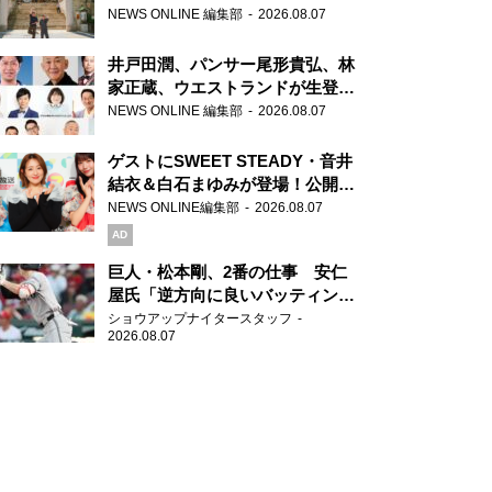
ま」、芝大神宮にてランパンプス
NEWS ONLINE 編集部
2026.08.07
が合格祈願！
井戸田潤、パンサー尾形貴弘、林
家正蔵、ウエストランドが生登
場！『ラジオビバリー昼ズ』
NEWS ONLINE 編集部
2026.08.07
ゲストにSWEET STEADY・音井
結衣＆白石まゆみが登場！公開収
録で素顔全開！
NEWS ONLINE編集部
2026.08.07
AD
巨人・松本剛、2番の仕事 安仁
屋氏「逆方向に良いバッティン
グ」
ショウアップナイタースタッフ
2026.08.07