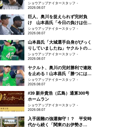
新人王候補
ショウアップナイタースタッフ
2026.08.07
巨人、奥川を捉えられず完封負
け 山本昌氏「今日の負けは仕方
がない」
ショウアップナイタースタッフ
2026.08.07
山本昌氏「大城選手自身がびっく
りしていましたね」ヤクルトのフ
ァースト・澤井の判断を評価
ショウアップナイタースタッフ
2026.08.07
ヤクルト、奥川の完封勝利で連敗
を止める！山本昌氏「勝つにはこ
ういう形しかない」
ショウアップナイタースタッフ
2026.08.07
#39 新井貴浩（広島）通算300号
ホームラン
ショウアップナイタースタッフ
2026.08.07
入手困難の強運御守！？ 平安時
代から続く「関東のお伊勢さ