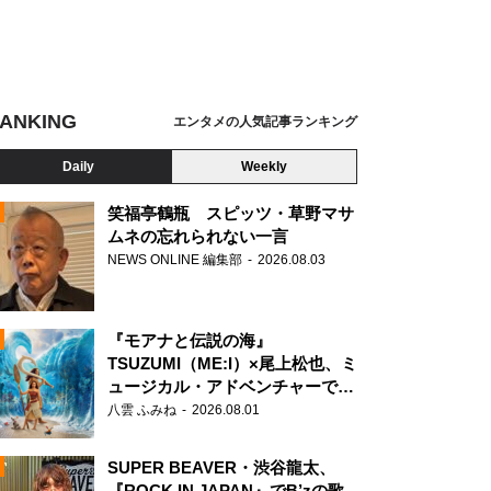
ANKING
エンタメの人気記事ランキング
Daily
Weekly
笑福亭鶴瓶 スピッツ・草野マサ
ムネの忘れられない一言
NEWS ONLINE 編集部
2026.08.03
N
『モアナと伝説の海』
TSUZUMI（ME:I）×尾上松也、ミ
ュージカル・アドベンチャーで美
声を響かせる
八雲 ふみね
2026.08.01
SUPER BEAVER・渋谷龍太、
『ROCK IN JAPAN』でB’zの歌