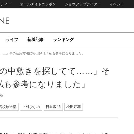
リティー
オールナイトニッポン
ショウアップナイター
イベント
ライフ
新着記事
ランキング
て……」その活用方法に松田好花「私も参考になりました」
靴の中敷きを探してて……」そ
私も参考になりました」
20
坂高校放送部
上村ひなの
日向坂46
松田好花