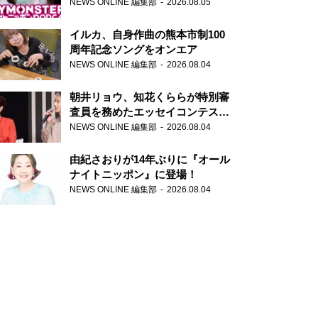
トニッポンPODCAST』月替わり
NEWS ONLINE 編集部
2026.08.05
パーソナリティ
イルカ、自身作曲の熊本市制100
周年記念ソングをオンエア
NEWS ONLINE 編集部
2026.08.04
朝井リョウ、知花くららが特別審
査員を務めたエッセイコンテスト
の特別番組「#いまあなたに伝え
NEWS ONLINE 編集部
2026.08.04
たいこと」
由紀さおりが14年ぶりに『オール
ナイトニッポン』に登場！
NEWS ONLINE 編集部
2026.08.04