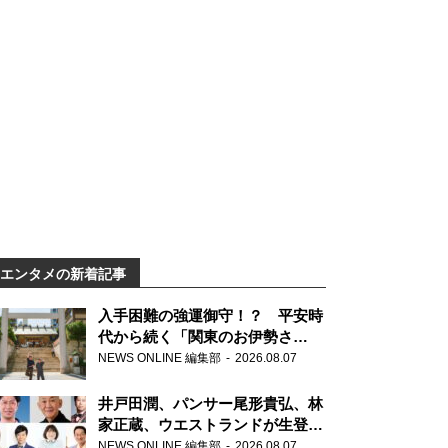
エンタメの新着記事
入手困難の強運御守！？ 平安時
代から続く「関東のお伊勢さ
ま」、芝大神宮にてランパンプス
NEWS ONLINE 編集部
2026.08.07
が合格祈願！
井戸田潤、パンサー尾形貴弘、林
家正蔵、ウエストランドが生登
場！『ラジオビバリー昼ズ』
NEWS ONLINE 編集部
2026.08.07