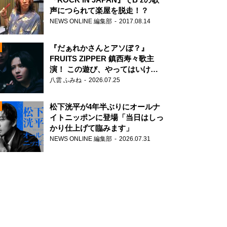
声につられて楽屋を脱走！？
NEWS ONLINE 編集部
2017.08.14
『だぁれかさんとアソぼ？』
FRUITS ZIPPER 鎮西寿々歌主
演！ この遊び、やってはいけま
せん。
八雲 ふみね
2026.07.25
N
松下洸平が4年半ぶりにオールナ
イトニッポンに登場「当日はしっ
かり仕上げて臨みます」
NEWS ONLINE 編集部
2026.07.31
N