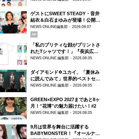
ゲストにSWEET STEADY・音井
結衣＆白石まゆみが登場！公開収
録で素顔全開！
NEWS ONLINE編集部
2026.08.07
AD
「私のプリティな顔がプリントさ
れたTシャツです！」『長浜広奈
天下無双』初の番組グッズ発売
NEWS ONLINE 編集部
2026.08.05
ダイアモンド✡ユカイ、「夏休み
に読んでみて」世界的ベストセラ
ー『アナスタシア』を紹介
NEWS ONLINE 編集部
2026.08.05
GREEN×EXPO 2027まであと8ヶ
月！“花博”の魅力届けたい！#2
NEWS ONLINE 編集部
2026.08.05
9月は世界を舞台に活躍する
BABYMONSTER！『オールナイ