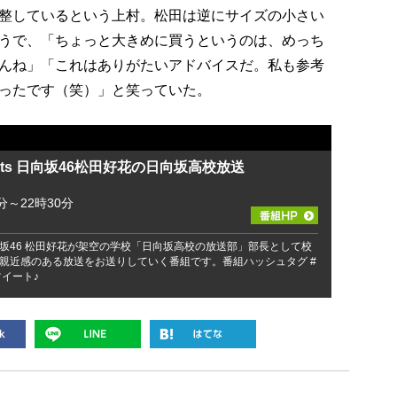
整しているという上村。松田は逆にサイズの小さい
うで、「ちょっと大きめに買うというのは、めっち
んね」「これはありがたいアドバイスだ。私も参考
ったです（笑）」と笑っていた。
ents 日向坂46松田好花の日向坂高校放送
分～22時30分
坂46 松田好花が架空の学校「日向坂高校の放送部」部長として校
親近感のある放送をお送りしていく番組です。番組ハッシュタグ #
イート♪