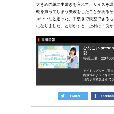
大きめの靴に中敷きを入れて、サイズを調
靴を買ってしまう失敗をしたことがあるそ
ゃいいなと思った。中敷きで調整できるも
になりました」と明かすと、上村は「良か
番組情報
ひなこい pres
部
毎週土曜 22時00
アイドルグループ日向
内放送のように身近で
日向坂高校放送部 でツ