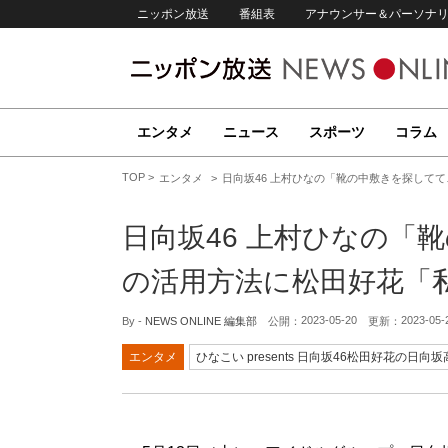
ニッポン放送
番組表
アナウンサー＆パーソナ
エンタメ
ニュース
スポーツ
コラム
TOP
エンタメ
日向坂46 上村ひなの「靴の中敷きを探して
日向坂46 上村ひなの「
の活用方法に松田好花「
2023-05-20
2023-05-
By -
NEWS ONLINE 編集部
公開：
更新：
エンタメ
ひなこい presents 日向坂46松田好花の日向