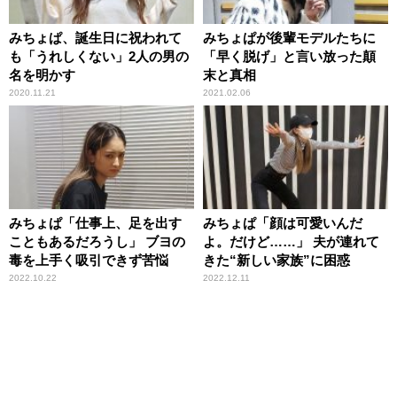
みちょぱ、誕生日に祝われて
みちょぱが後輩モデルたちに
も「うれしくない」2人の男の
「早く脱げ」と言い放った顛
名を明かす
末と真相
2020.11.21
2021.02.06
みちょぱ「仕事上、足を出す
みちょぱ「顔は可愛いんだ
こともあるだろうし」 ブヨの
よ。だけど……」 夫が連れて
毒を上手く吸引できず苦悩
きた“新しい家族”に困惑
2022.10.22
2022.12.11