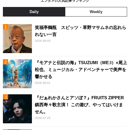
エンタメの人気記事ランキング
Daily
Weekly
笑福亭鶴瓶 スピッツ・草野マサムネの忘れら
れない一言
2026.08.03
『モアナと伝説の海』TSUZUMI（ME:I）×尾上
松也、ミュージカル・アドベンチャーで美声を
響かせる
2026.08.01
『だぁれかさんとアソぼ？』FRUITS ZIPPER
鎮西寿々歌主演！ この遊び、やってはいけま
せん。
2026.07.25