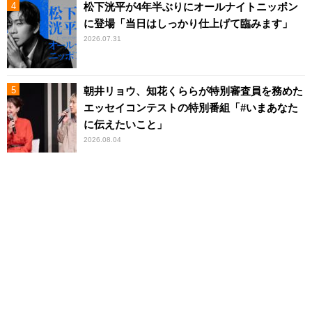
松下洸平が4年半ぶりにオールナイトニッポン
に登場「当日はしっかり仕上げて臨みます」
2026.07.31
朝井リョウ、知花くららが特別審査員を務めた
エッセイコンテストの特別番組「#いまあなた
に伝えたいこと」
2026.08.04