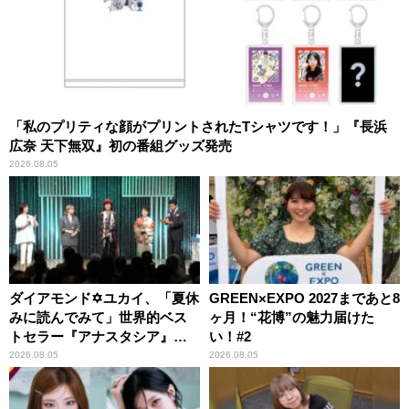
「私のプリティな顔がプリントされたTシャツです！」『長浜
広奈 天下無双』初の番組グッズ発売
2026.08.05
ダイアモンド✡ユカイ、「夏休
GREEN×EXPO 2027まであと8
みに読んでみて」世界的ベス
ヶ月！“花博”の魅力届けた
トセラー『アナスタシア』を
い！#2
紹介
2026.08.05
2026.08.05