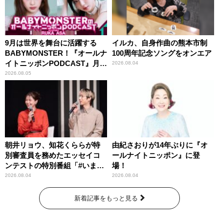
9月は世界を舞台に活躍する
イルカ、自身作曲の熊本市制
BABYMONSTER！『オールナ
100周年記念ソングをオンエア
イトニッポンPODCAST』月替
2026.08.04
わりパーソナリティ
2026.08.05
朝井リョウ、知花くららが特
由紀さおりが14年ぶりに『オ
別審査員を務めたエッセイコ
ールナイトニッポン』に登
ンテストの特別番組「#いまあ
場！
なたに伝えたいこと」
2026.08.04
2026.08.04
新着記事をもっと見る