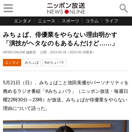
エンタメ
ニュース
スポーツ
コラム
ライフ
みちょぱ、俳優業をやらない理由明かす
「演技がヘタなのもあるんだけど……」
NEWS ONLINE 編集部
公開：
2023-05-28
（
2023-05-28
更新）
エンタメ
みちょぱ
#みちょパラ
5月21日（日）、みちょぱこと池田美優がパーソナリティを
務めるラジオ番組「#みちょパラ」（ニッポン放送・毎週日
曜22時30分～23時）が放送。みちょぱが俳優業をやらない
理由について語った。