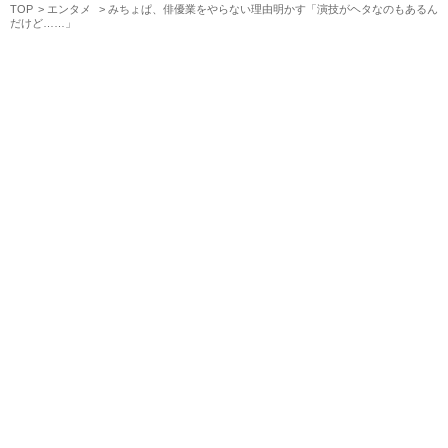
TOP
エンタメ
みちょぱ、俳優業をやらない理由明かす「演技がヘタなのもあるん
だけど……」