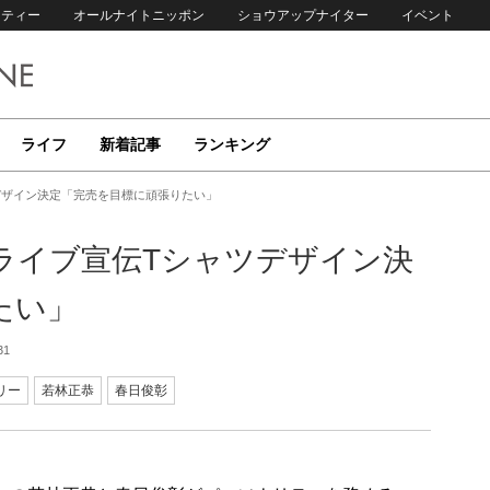
リティー
オールナイトニッポン
ショウアップナイター
イベント
ライフ
新着記事
ランキング
デザイン決定「完売を目標に頑張りたい」
ライブ宣伝Tシャツデザイン決
たい」
31
リー
若林正恭
春日俊彰