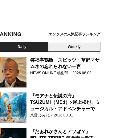
ANKING
エンタメの人気記事ランキング
Daily
Weekly
笑福亭鶴瓶 スピッツ・草野マサ
ムネの忘れられない一言
NEWS ONLINE 編集部
2026.08.03
N
『モアナと伝説の海』
TSUZUMI（ME:I）×尾上松也、ミ
ュージカル・アドベンチャーで美
声を響かせる
八雲 ふみね
2026.08.01
『だぁれかさんとアソぼ？』
FRUITS ZIPPER 鎮西寿々歌主