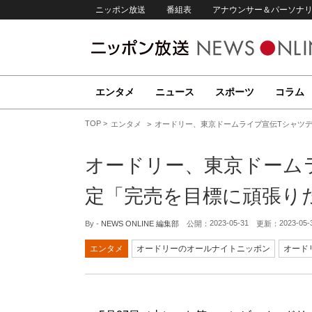
ニッポン放送
番組表
アナウンサー＆パーソナ
エンタメ
ニュース
スポーツ
コラム
TOP
エンタメ
オードリー、東京ドームライブ宣伝Tシャツ
オードリー、東京ドーム
定「完売を目標に頑張り
2023-05-31
2023-05-
By -
NEWS ONLINE 編集部
公開：
更新：
エンタメ
オードリーのオールナイトニッポン
オード