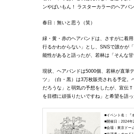
ンやばいもん！ ラスターカラーのヘアバ
春日：無いと思う（笑）
緑・黄・赤のヘアバンドは、さすがに着用
行るかわからない」とし、SNSで誰かが
能性があると語ったが、若林は「そんな甘
現状、ヘアバンドは5000個、若林が直
ツ」（白・黒）は3万枚販売される予定。ヘ
だろうな」と弱気の予想をしたが、宣伝Ｔ
を目標に頑張りたいですね」と希望を語っ
■イベント名：『オ
■開催日：2024年
■会場：東京ドーム 
■出演者：オード