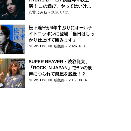
演！ この遊び、やってはいけま
せん。
八雲 ふみね
2026.07.25
松下洸平が4年半ぶりにオールナ
イトニッポンに登場「当日はしっ
かり仕上げて臨みます」
NEWS ONLINE 編集部
2026.07.31
N
SUPER BEAVER・渋谷龍太、
『ROCK IN JAPAN』でB’zの歌
声につられて楽屋を脱走！？
NEWS ONLINE 編集部
2017.08.14
N