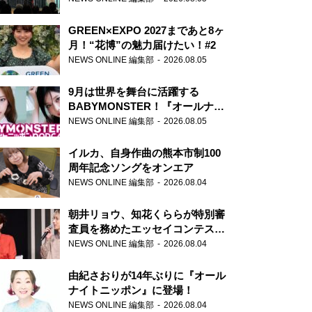
GREEN×EXPO 2027まであと8ヶ
月！“花博”の魅力届けたい！#2
NEWS ONLINE 編集部
2026.08.05
9月は世界を舞台に活躍する
BABYMONSTER！『オールナイ
トニッポンPODCAST』月替わり
NEWS ONLINE 編集部
2026.08.05
パーソナリティ
イルカ、自身作曲の熊本市制100
周年記念ソングをオンエア
NEWS ONLINE 編集部
2026.08.04
朝井リョウ、知花くららが特別審
査員を務めたエッセイコンテスト
の特別番組「#いまあなたに伝え
NEWS ONLINE 編集部
2026.08.04
たいこと」
由紀さおりが14年ぶりに『オール
ナイトニッポン』に登場！
NEWS ONLINE 編集部
2026.08.04