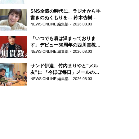
SNS全盛の時代に、ラジオから手
書きのぬくもりを… 鈴木杏樹の
直筆はがきが届く！
NEWS ONLINE 編集部
2026.08.03
『MUSIC10』こちら有楽町駅前
郵便局
「いつでも肩は温まっておりま
す」デビュー30周年の西川貴教が
『オールナイトニッポン』に登
NEWS ONLINE 編集部
2026.08.03
場！
サンド伊達、竹内まりやと”メル
友”に 「今ほぼ毎日」メールのや
り取り明かす
NEWS ONLINE 編集部
2026.08.03