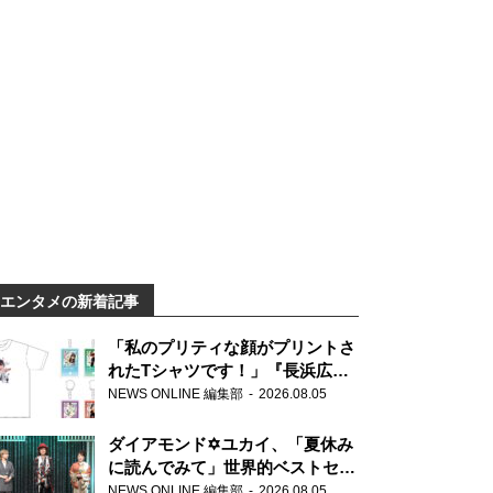
エンタメの新着記事
「私のプリティな顔がプリントさ
れたTシャツです！」『長浜広奈
天下無双』初の番組グッズ発売
NEWS ONLINE 編集部
2026.08.05
ダイアモンド✡ユカイ、「夏休み
に読んでみて」世界的ベストセラ
ー『アナスタシア』を紹介
NEWS ONLINE 編集部
2026.08.05