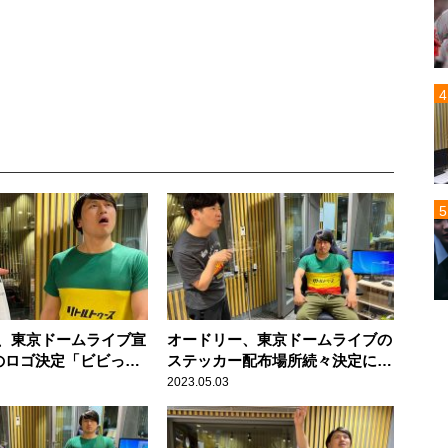
、東京ドームライブ宣
オードリー、東京ドームライブの
のロゴ決定「ビビって
ステッカー配布場所続々決定に
なければいい」
「ありがたいね」
2023.05.03