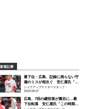
新着記事
最下位・広島、記録に残らない守
備のミスが相次ぐ 安仁屋氏「最
近守りのミスが多い」
ショウアップナイタースタッフ
2026.08.07
広島、7回の継投策が裏目に…最
下位転落 安仁屋氏「この時期に
来て勉強はない」