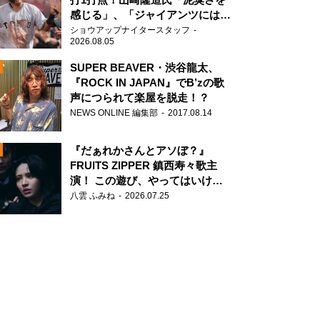
感じる」、「ジャイアンツには少
ないタイプ」
ショウアップナイタースタッフ
2026.08.05
SUPER BEAVER・渋谷龍太、
『ROCK IN JAPAN』でB’zの歌
声につられて楽屋を脱走！？
N
NEWS ONLINE 編集部
2017.08.14
AD
『だぁれかさんとアソぼ？』
FRUITS ZIPPER 鎮西寿々歌主
演！ この遊び、やってはいけま
せん。
八雲 ふみね
2026.07.25
2