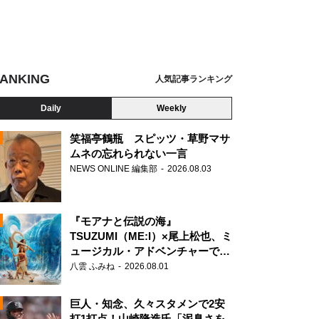
ANKING
人気記事ランキング
Daily
Weekly
笑福亭鶴瓶 スピッツ・草野マサ
ムネの忘れられない一言
NEWS ONLINE 編集部
2026.08.03
N
『モアナと伝説の海』
TSUZUMI（ME:I）×尾上松也、ミ
ュージカル・アドベンチャーで美
声を響かせる
八雲 ふみね
2026.08.01
巨人・知念、久々スタメンで2安
打1打点！山崎隆造氏「泥臭さを