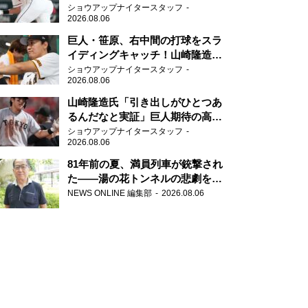
任せられるくらいまでは成長し
ショウアップナイタースタッフ
2026.08.06
て」
巨人・笹原、右中間の打球をスラ
イディングキャッチ！山崎隆造氏
「一歩でも遅れたら…」
ショウアップナイタースタッフ
2026.08.06
山崎隆造氏「引き出しがひとつあ
るんだなと実証」巨人期待の高卒
2年目が技あり安打
ショウアップナイタースタッフ
2026.08.06
81年前の夏、満員列車が銃撃され
た――湯の花トンネルの悲劇を語
り継ぐ男性
NEWS ONLINE 編集部
2026.08.06