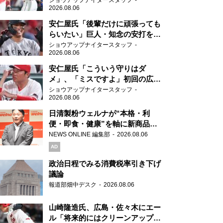
ショウアップナイタースタッフ
2026.08.06
安仁屋氏「後輩だけに頑張っても
らいたい」巨人・知念の安打を喜
ぶ
ショウアップナイタースタッフ
2026.08.06
安仁屋氏「こういう守りはダ
メ」、「ミスですよ」初回の広島
の守備に苦言
ショウアップナイタースタッフ
2026.08.06
日清製粉ウェルナが“本格・利
便・即食・健康”を軸に新商品を
展開 「マ・マー」「青の洞窟」
NEWS ONLINE 編集部
2026.08.06
ブランドを強化
AD
政治日程でみる消費税率引き下げ
議論
報道部畑中デスク
2026.08.06
山崎隆造氏、広島・佐々木にエー
ル「将来的にはクリーンアップを