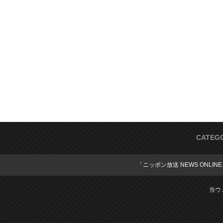
CATEG
「ニッポン放送 NEWS ONLIN
当ウ