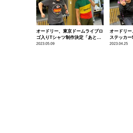
オードリー、東京ドームライブロ
オードリー
ゴ入りTシャツ制作決定「あとは
ステッカー
外に着ていく勇気があるか」
「来てくれ
2023.05.09
2023.04.25