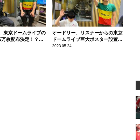
、東京ドームライブの
オードリー、リスナーからの東京
5万枚配布決定！？
ドームライブ巨大ポスター設置の
る方に届けたい」
提案に「めっちゃいい！」
2023.05.24