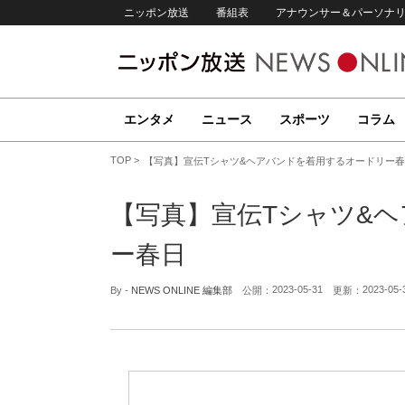
ニッポン放送
番組表
アナウンサー＆パーソナ
エンタメ
ニュース
スポーツ
コラム
TOP
【写真】宣伝Tシャツ&ヘアバンドを着用するオードリー
【写真】宣伝Tシャツ&
ー春日
2023-05-31
2023-05-
By -
NEWS ONLINE 編集部
公開：
更新：