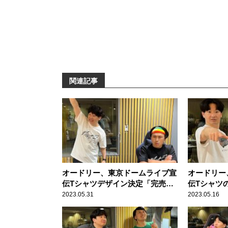
関連記事
オードリー、東京ドームライブ宣
オードリー
伝Tシャツデザイン決定「完売を
伝Tシャツ
目標に頑張りたい」
いるなら着
2023.05.31
2023.05.16