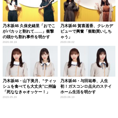
乃木坂46 久保史緒里「おでこ
乃木坂46 賀喜遥香、クレカデ
がパカッと割れて……」衝撃
ビューで興奮「衝動買いしち
の頭かち割れ事件を明かす
ゃう」
2020.08.19
2020.09.02
乃木坂46・山下美月、“ティッ
乃木坂46・与田祐希、人生
シュを食べても大丈夫”に持論
初！ガスコンロ点火のステイ
「死ななきゃオッケー！」
ホーム生活を明かす
2020.05.20
2020.06.10