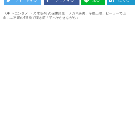
TOP
エンタメ
乃木坂46 久保史緒里 メガネ紛失、芋虫出現、ピーラーで出
血……不運の6連発で嘆き節「半べそかきながら」