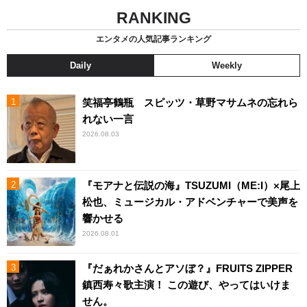
RANKING
エンタメの人気記事ランキング
Daily
Weekly
笑福亭鶴瓶 スピッツ・草野マサムネの忘れら
れない一言
2026.08.03
『モアナと伝説の海』TSUZUMI（ME:I）×尾上
松也、ミュージカル・アドベンチャーで美声を
響かせる
2026.08.01
『だぁれかさんとアソぼ？』FRUITS ZIPPER
鎮西寿々歌主演！ この遊び、やってはいけま
せん。