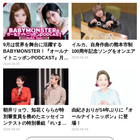
9月は世界を舞台に活躍する
イルカ、自身作曲の熊本市制
BABYMONSTER！『オールナ
100周年記念ソングをオンエア
イトニッポンPODCAST』月替
2026.08.04
わりパーソナリティ
2026.08.05
朝井リョウ、知花くららが特
由紀さおりが14年ぶりに『オ
別審査員を務めたエッセイコ
ールナイトニッポン』に登
ンテストの特別番組「#いまあ
場！
なたに伝えたいこと」
2026.08.04
2026.08.04