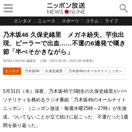
エンタメ
ニュース
スポーツ
コラム
ライフ
乃木坂46 久保史緒里 メガネ紛失、芋虫出
現、ピーラーで出血……不運の6連発で嘆き
節「半べそかきながら」
NEWS ONLINE 編集部
公開：
2023-06-06
（
2023-06-06
更新）
エンタメ
乃木坂46
久保史緒里
乃木坂46のオールナイトニッポン
5月31日（水）深夜、乃木坂46で3期生の久保史緒里がパー
ソナリティを務めるラジオ番組「乃木坂46のオールナイト
ニッポン」（ニッポン放送・毎週水曜25時～27時）が生放
送。ついてないことが立て続けに起こった、不運だった1週
間を振り返った。