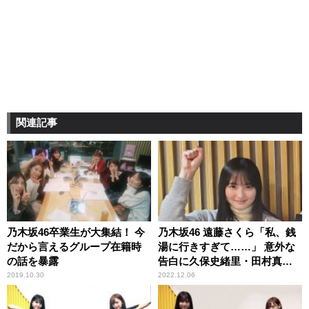
関連記事
乃木坂46卒業生が大集結！ 今
乃木坂46 遠藤さくら「私、銭
だから言えるグループ在籍時
湯に行きすぎて……」 意外な
の話を暴露
告白に久保史緒里・田村真佑
もびっくり
2019.10.30
2022.12.06