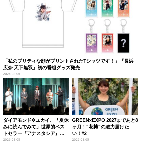
「私のプリティな顔がプリントされたTシャツです！」『長浜
広奈 天下無双』初の番組グッズ発売
2026.08.05
ダイアモンド✡ユカイ、「夏休
GREEN×EXPO 2027まであと8
みに読んでみて」世界的ベス
ヶ月！“花博”の魅力届けた
トセラー『アナスタシア』を
い！#2
紹介
2026.08.05
2026.08.05