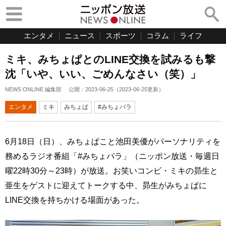
エンタメ
ニュース
スポーツ
コラム
ライフ
ミキ、みちょぱとのLINE交換を試みるも撃
沈「いや、いい、ごめんなさい（笑）」
NEWS ONLINE 編集部
公開：
2023-06-25
（
2023-06-25
更新）
エンタメ
ミキ
みちょぱ
#みちょパラ
6月18日（日）、みちょぱこと池田美優がパーソナリティを
務めるラジオ番組「#みちょパラ」（ニッポン放送・毎週日
曜22時30分～23時）が放送。お笑いコンビ・ミキの昴生と
亜生をゲストに迎えてトークする中、昴生がみちょぱに
LINE交換を持ちかける場面があった。