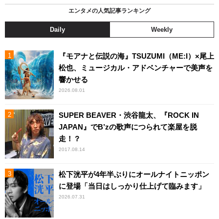
エンタメの人気記事ランキング
Daily
Weekly
『モアナと伝説の海』TSUZUMI（ME:I）×尾上
松也、ミュージカル・アドベンチャーで美声を
響かせる
2026.08.01
SUPER BEAVER・渋谷龍太、『ROCK IN
JAPAN』でB’zの歌声につられて楽屋を脱
走！？
2017.08.14
松下洸平が4年半ぶりにオールナイトニッポン
に登場「当日はしっかり仕上げて臨みます」
2026.07.31