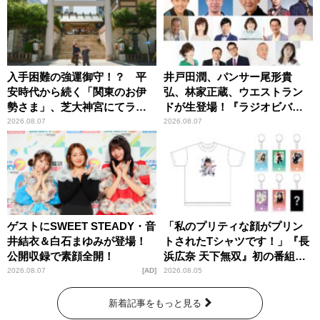
入手困難の強運御守！？ 平
井戸田潤、パンサー尾形貴
安時代から続く「関東のお伊
弘、林家正蔵、ウエストラン
勢さま」、芝大神宮にてラン
ドが生登場！『ラジオビバリ
パンプスが合格祈願！
ー昼ズ』
2026.08.07
2026.08.07
ゲストにSWEET STEADY・音
「私のプリティな顔がプリン
井結衣＆白石まゆみが登場！
トされたTシャツです！」『長
公開収録で素顔全開！
浜広奈 天下無双』初の番組グ
ッズ発売
2026.08.07
AD
2026.08.05
新着記事をもっと見る