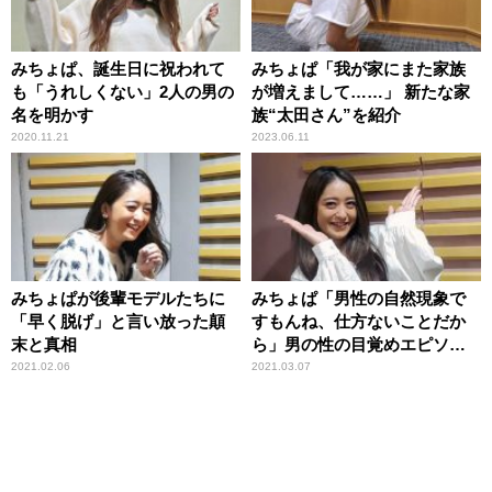
みちょぱ、誕生日に祝われて
みちょぱ「我が家にまた家族
も「うれしくない」2人の男の
が増えまして……」 新たな家
名を明かす
族“太田さん”を紹介
2020.11.21
2023.06.11
みちょぱが後輩モデルたちに
みちょぱ「男性の自然現象で
「早く脱げ」と言い放った顛
すもんね、仕方ないことだか
末と真相
ら」男の性の目覚めエピソー
ドに理解
2021.02.06
2021.03.07