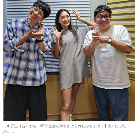
ミキ昴生（右）からLINEの交換を持ちかけられたみちょぱ（中央）だった
が……