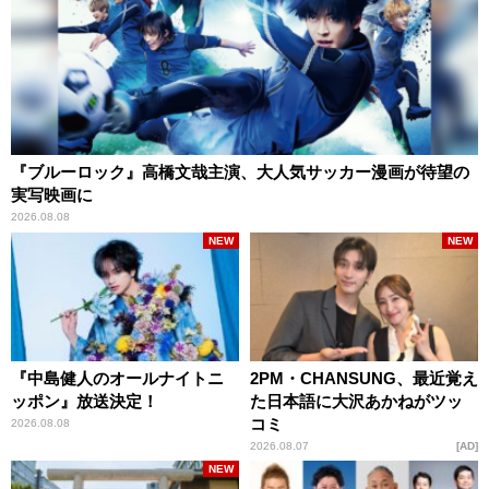
『ブルーロック』高橋文哉主演、大人気サッカー漫画が待望の
実写映画に
2026.08.08
NEW
NEW
『中島健人のオールナイトニ
2PM・CHANSUNG、最近覚え
ッポン』放送決定！
た日本語に大沢あかねがツッ
コミ
2026.08.08
2026.08.07
AD
NEW