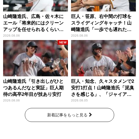
山崎隆造氏、広島・佐々木に
巨人・笹原、右中間の打球を
エール「将来的にはクリーン
スライディングキャッチ！山
アップを任せられるくらいま
崎隆造氏「一歩でも遅れた
では成長して」
ら…」
2026.08.06
2026.08.06
NEW
山崎隆造氏「引き出しがひと
巨人・知念、久々スタメンで2
つあるんだなと実証」巨人期
安打1打点！山崎隆造氏「泥臭
待の高卒2年目が技あり安打
さを感じる」、「ジャイアン
ツには少ないタイプ」
2026.08.06
2026.08.05
新着記事をもっと見る