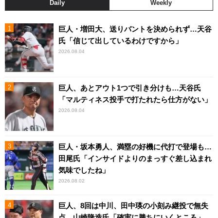
Daily
Weekly
巨人・増田大、送りバントを決められず…天谷
氏「信じて出しているわけですから」
2026.08.04
巨人、あとアウト1つで引き分けも…天谷氏
「マルティネス投手で打たれたら仕方がない」
2026.08.04
巨人・坂本勇人、満塁の好機に代打で登場も…
田尾氏「インサイドよりのまっすぐ差し込まれ
気味でしたね」
2026.08.02
巨人、8回は中川、田中瑛の小刻み継投で無失
点 山崎隆造氏「確実に勝ちにいくところ」