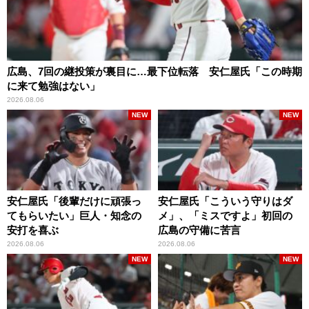
広島、7回の継投策が裏目に…最下位転落 安仁屋氏「この時期
に来て勉強はない」
2026.08.06
NEW
NEW
安仁屋氏「後輩だけに頑張っ
安仁屋氏「こういう守りはダ
てもらいたい」巨人・知念の
メ」、「ミスですよ」初回の
安打を喜ぶ
広島の守備に苦言
2026.08.06
2026.08.06
NEW
NEW