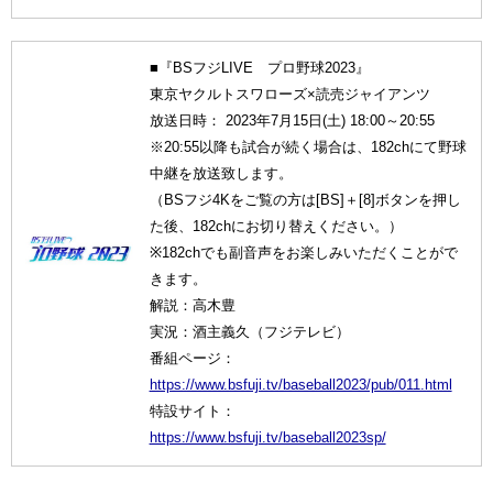
■『BSフジLIVE プロ野球2023』
東京ヤクルトスワローズ×読売ジャイアンツ
放送日時： 2023年7月15日(土) 18:00～20:55
※20:55以降も試合が続く場合は、182chにて野球
中継を放送致します。
（BSフジ4Kをご覧の方は[BS]＋[8]ボタンを押し
た後、182chにお切り替えください。）
※182chでも副音声をお楽しみいただくことがで
きます。
解説：高木豊
実況：酒主義久（フジテレビ）
番組ページ：
https://www.bsfuji.tv/baseball2023/pub/011.html
特設サイト：
https://www.bsfuji.tv/baseball2023sp/