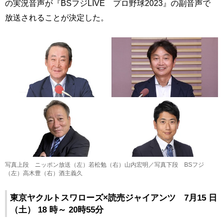
の実況音声が『BSフジLIVE プロ野球2023』の副音声で
放送されることが決定した。
写真上段 ニッポン放送（左）若松勉（右）山内宏明／写真下段 BSフジ
（左）高木豊（右）酒主義久
東京ヤクルトスワローズ×読売ジャイアンツ 7月15 日
（土） 18 時～ 20時55分