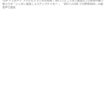
TOP
スポーツ
テレビとラジオが合体！ BSフジとニッポン放送がプロ野球中継で
初コラボ『ニッポン放送ショウアップナイター 』 「BSフジLIVE プロ野球2023」の副
音声で放送