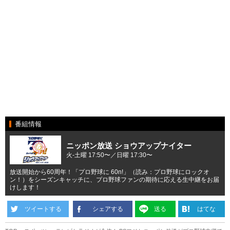
番組情報
ニッポン放送 ショウアップナイター
火-土曜 17:50〜／日曜 17:30〜
放送開始から60周年！「プロ野球に 60n!」（読み：プロ野球にロックオ
ン！）をシーズンキャッチに、プロ野球ファンの期待に応える生中継をお届
けします！
ツイートする
シェアする
送る
はてな