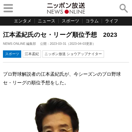
エンタメ
ニュース
スポーツ
コラム
ライフ
江本孟紀氏のセ・リーグ順位予想 2023
NEWS ONLINE 編集部
公開：
2023-03-31
（
2023-04-03
更新）
スポーツ
江本孟紀
ニッポン放送 ショウアップナイター
プロ野球解説者の江本孟紀氏が、今シーズンのプロ野球
セ・リーグの順位予想をした。