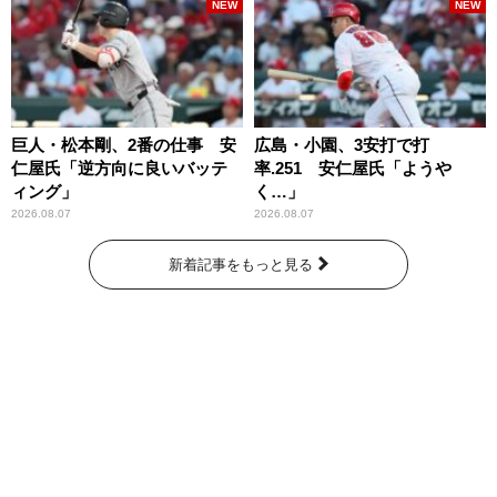
NEW
NEW
巨人・松本剛、2番の仕事 安
広島・小園、3安打で打
仁屋氏「逆方向に良いバッテ
率.251 安仁屋氏「ようや
ィング」
く…」
2026.08.07
2026.08.07
新着記事をもっと見る