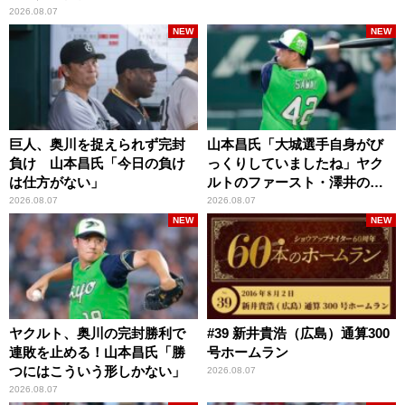
2026.08.07
NEW
NEW
巨人、奥川を捉えられず完封
山本昌氏「大城選手自身がび
負け 山本昌氏「今日の負け
っくりしていましたね」ヤク
は仕方がない」
ルトのファースト・澤井の判
断を評価
2026.08.07
2026.08.07
NEW
NEW
ヤクルト、奥川の完封勝利で
#39 新井貴浩（広島）通算300
連敗を止める！山本昌氏「勝
号ホームラン
つにはこういう形しかない」
2026.08.07
2026.08.07