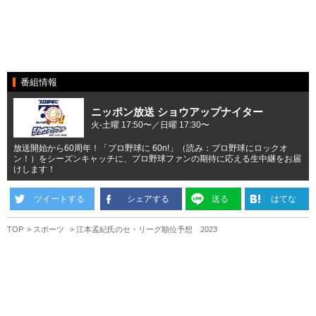
番組情報
ニッポン放送 ショウアップナイター
火-土曜 17:50〜／日曜 17:30〜
放送開始から60周年！「プロ野球に 60n!」（読み：プロ野球にロックオ
ン！）をシーズンキャッチに、プロ野球ファンの期待に応える生中継をお届
けします！
ツイートする
シェアする
送る
はてな
TOP
スポーツ
江本孟紀氏のセ・リーグ順位予想 2023