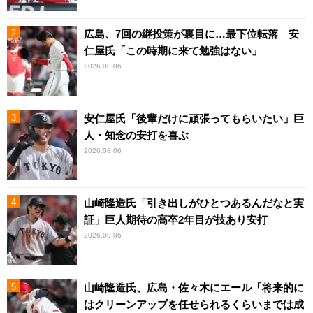
広島、7回の継投策が裏目に…最下位転落 安
仁屋氏「この時期に来て勉強はない」
2026.08.06
安仁屋氏「後輩だけに頑張ってもらいたい」巨
人・知念の安打を喜ぶ
2026.08.06
山崎隆造氏「引き出しがひとつあるんだなと実
証」巨人期待の高卒2年目が技あり安打
2026.08.06
山崎隆造氏、広島・佐々木にエール「将来的に
はクリーンアップを任せられるくらいまでは成