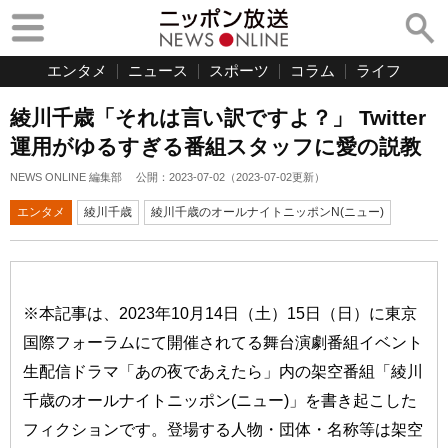
エンタメ
ニュース
スポーツ
コラム
ライフ
綾川千歳「それは言い訳ですよ？」 Twitter
運用がゆるすぎる番組スタッフに愛の説教
NEWS ONLINE 編集部
公開：
2023-07-02
（
2023-07-02
更新）
エンタメ
綾川千歳
綾川千歳のオールナイトニッポンN(ニュー)
※本記事は、2023年10月14日（土）15日（日）に東京
国際フォーラムにて開催されてる舞台演劇番組イベント
生配信ドラマ「あの夜であえたら」内の架空番組「綾川
千歳のオールナイトニッポン(ニュー)」を書き起こした
フィクションです。登場する人物・団体・名称等は架空