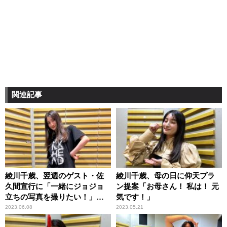
関連記事
綾川千歳、翌週のゲスト・佐
綾川千歳、母の日に仰天プラ
久間宣行に「一緒にジョジョ
ン提案「お母さん！ 私は！ 元
立ちの写真を撮りたい！」と
気です！」
懇願
2023.06.08
2023.05.21