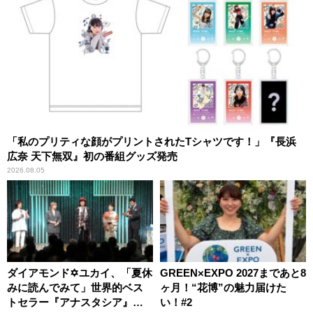
「私のプリティな顔がプリントされたTシャツです！」『長浜
広奈 天下無双』初の番組グッズ発売
2026.08.05
ダイアモンド✡ユカイ、「夏休
GREEN×EXPO 2027まであと8
みに読んでみて」世界的ベス
ヶ月！“花博”の魅力届けた
トセラー『アナスタシア』を
い！#2