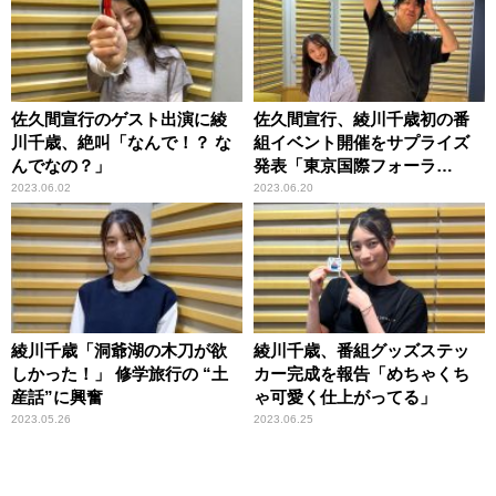
佐久間宣行のゲスト出演に綾
佐久間宣行、綾川千歳初の番
川千歳、絶叫「なんで！？ な
組イベント開催をサプライズ
んでなの？」
発表「東京国際フォーラ
ム！？」
2023.06.02
2023.06.20
綾川千歳「洞爺湖の木刀が欲
綾川千歳、番組グッズステッ
しかった！」 修学旅行の “土
カー完成を報告「めちゃくち
産話”に興奮
ゃ可愛く仕上がってる」
2023.05.26
2023.06.25