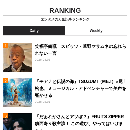
RANKING
エンタメの人気記事ランキング
Daily
Weekly
笑福亭鶴瓶 スピッツ・草野マサムネの忘れら
れない一言
2026.08.03
『モアナと伝説の海』TSUZUMI（ME:I）×尾上
松也、ミュージカル・アドベンチャーで美声を
響かせる
2026.08.01
『だぁれかさんとアソぼ？』FRUITS ZIPPER
鎮西寿々歌主演！ この遊び、やってはいけま