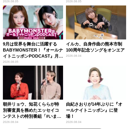
紹介
2026.08.05
2026.08.05
9月は世界を舞台に活躍する
イルカ、自身作曲の熊本市制
BABYMONSTER！『オールナ
100周年記念ソングをオンエア
イトニッポンPODCAST』月替
2026.08.04
わりパーソナリティ
2026.08.05
朝井リョウ、知花くららが特
由紀さおりが14年ぶりに『オ
別審査員を務めたエッセイコ
ールナイトニッポン』に登
ンテストの特別番組「#いまあ
場！
なたに伝えたいこと」
2026.08.04
2026.08.04