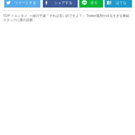
ツイートする
シェアする
送る
はてな
TOP
エンタメ
綾川千歳「それは言い訳ですよ？」 Twitter運用がゆるすぎる番組
スタッフに愛の説教