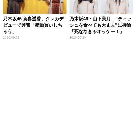
乃木坂46 賀喜遥香、クレカデ
乃木坂46・山下美月、“ティッ
ビューで興奮「衝動買いしち
シュを食べても大丈夫”に持論
ゃう」
「死ななきゃオッケー！」
2020.09.02
2020.05.20