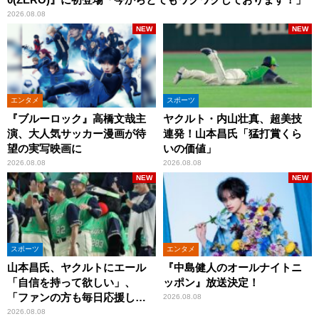
2026.08.08
NEW
NEW
エンタメ
スポーツ
『ブルーロック』高橋文哉主
ヤクルト・内山壮真、超美技
演、大人気サッカー漫画が待
連発！山本昌氏「猛打賞くら
望の実写映画に
いの価値」
2026.08.08
2026.08.08
NEW
NEW
スポーツ
エンタメ
山本昌氏、ヤクルトにエール
『中島健人のオールナイトニ
「自信を持って欲しい」、
ッポン』放送決定！
「ファンの方も毎日応援して
2026.08.08
くれています」
2026.08.08