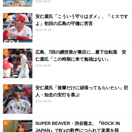
2026.08.01
安仁屋氏「こういう守りはダメ」、「ミスです
よ」初回の広島の守備に苦言
2026.08.06
広島、7回の継投策が裏目に…最下位転落 安
仁屋氏「この時期に来て勉強はない」
2026.08.06
安仁屋氏「後輩だけに頑張ってもらいたい」巨
人・知念の安打を喜ぶ
2026.08.06
SUPER BEAVER・渋谷龍太、『ROCK IN
JAPAN』でB’zの歌声につられて楽屋を脱