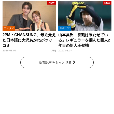
NEW
NEW
エンタメ
スポーツ
2PM・CHANSUNG、最近覚え
山本昌氏「役割は果たせてい
た日本語に大沢あかねがツッ
る」レギュラーを掴んだ巨人2
コミ
年目の新人王候補
2026.08.07
AD
2026.08.07
新着記事をもっと見る