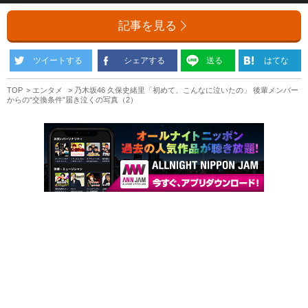
記事を見る
ツイートする
シェアする
送る
はてな
TOP
エンタメ
乃木坂46 久保史緒里「初めて、こんなに泣いたの」 後輩メンバー
からの“交換条件”届き泣くの写真（2）