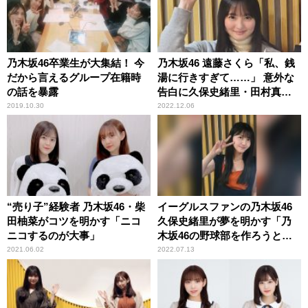
乃木坂46卒業生が大集結！ 今
乃木坂46 遠藤さくら「私、銭
だから言えるグループ在籍時
湯に行きすぎて……」 意外な
の話を暴露
告白に久保史緒里・田村真佑
もびっくり
2019.10.30
2022.12.06
“売り子”経験者 乃木坂46・柴
イーグルスファンの乃木坂46
田柚菜がコツを明かす「ニコ
久保史緒里が夢を明かす「乃
ニコするのが大事」
木坂46の野球部を作ろうと思
っているんです」
2021.06.02
2022.07.13