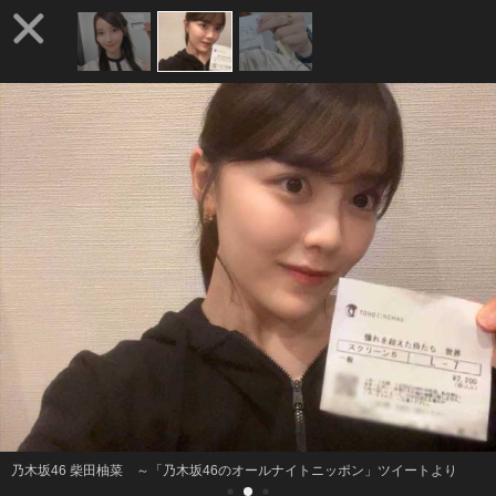
乃木坂46 柴田柚菜 ～「乃木坂46のオールナイトニッポン」ツイートより