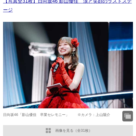
【写真全31枚】日向坂46 影山優佳 涙と笑顔のラストステ
ージ
日向坂46「影山優佳 卒業セレモニー」 ※カメラ：上山陽介
画像を見る（全31枚）