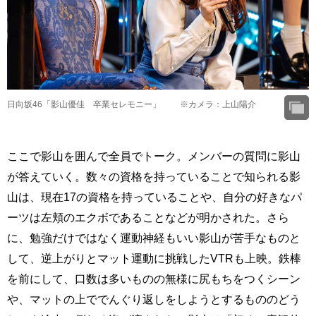
日向坂46「影山優佳 卒業セレモニー」 ※カメラ：上山陽介
ここで影山を囲んで全員でトーク。メンバーの質問に影山
が答えていく。数々の資格を持っていることで知られる影
山は、現在17の資格を持っていることや、自分の好きなパ
ーツは左頬のエクボであることなどが明かされた。さら
に、勉強だけではなく運動神経もいい影山が苦手なものと
して、逆上がりとマット運動に挑戦したVTRも上映。鉄棒
を前にして、口数は多いものの無様に尻もちをつくシーン
や、マットの上ででんぐり返しをしようとするもののどう