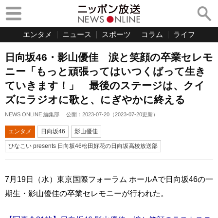
エンタメ
ニュース
スポーツ
コラム
ライフ
日向坂46・影山優佳 涙と笑顔の卒業セレモ
ニー「もっと頑張ってはいつくばって生き
ていきます！」 最後のステージは、クイ
ズにラジオに歌と、にぎやかに終える
NEWS ONLINE 編集部
公開：
2023-07-20
（
2023-07-20
更新）
エンタメ
日向坂46
影山優佳
ひなこい presents 日向坂46松田好花の日向坂高校放送部
7月19日（水）東京国際フォーラム ホールAで日向坂46の一
期生・影山優佳の卒業セレモニーが行われた。