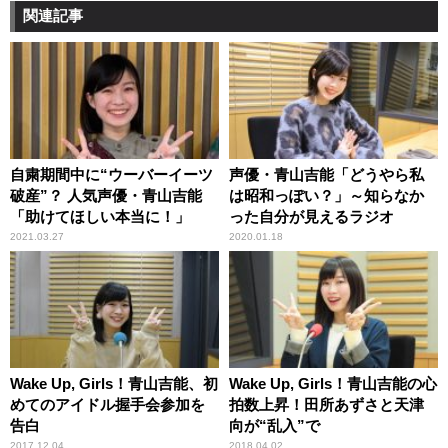
関連記事
自粛期間中に“ウーバーイーツ
声優・青山吉能「どうやら私
破産”？ 人気声優・青山吉能
は昭和っぽい？」～知らなか
「助けてほしい本当に！」
った自分が見えるラジオ
2021.03.27
2020.01.18
Wake Up, Girls！青山吉能、初
Wake Up, Girls！青山吉能の心
めてのアイドル握手会参加を
拍数上昇！田所あずさと天津
告白
向が“乱入”で
2017.12.04
2018.04.02