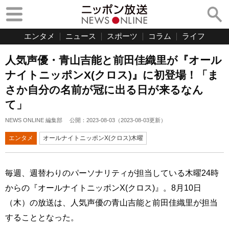
エンタメ
ニュース
スポーツ
コラム
ライフ
人気声優・青山吉能と前田佳織里が『オール
ナイトニッポンX(クロス)』に初登場！「ま
さか自分の名前が冠に出る日が来るなん
て」
NEWS ONLINE 編集部
公開：
2023-08-03
（
2023-08-03
更新）
エンタメ
オールナイトニッポンX(クロス)木曜
毎週、週替わりのパーソナリティが担当している木曜24時
からの『オールナイトニッポンX(クロス)』。8月10日
（木）の放送は、人気声優の青山吉能と前田佳織里が担当
することとなった。