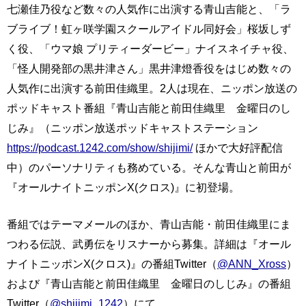
七瀬佳乃役など数々の人気作に出演する青山吉能と、「ラ
ブライブ！虹ヶ咲学園スクールアイドル同好会」桜坂しず
く役、「ウマ娘 プリティーダービー」ナイスネイチャ役、
「怪人開発部の黒井津さん」黒井津燈香役をはじめ数々の
人気作に出演する前田佳織里。2人は現在、ニッポン放送の
ポッドキャスト番組『青山吉能と前田佳織里 金曜日のし
じみ』（ニッポン放送ポッドキャストステーション
https://podcast.1242.com/show/shijimi/
ほかで大好評配信
中）のパーソナリティも務めている。そんな青山と前田が
『オールナイトニッポンX(クロス)』に初登場。
番組ではテーマメールのほか、青山吉能・前田佳織里にま
つわる伝説、武勇伝をリスナーから募集。詳細は『オール
ナイトニッポンX(クロス)』の番組Twitter（
@ANN_Xross
）
および『青山吉能と前田佳織里 金曜日のしじみ』の番組
Twitter（
@shijimi_1242
）にて。