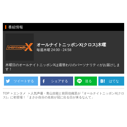
番組情報
オールナイトニッポンX(クロス)木曜
毎週木曜 24:00 - 24:58
木曜日のオールナイトニッポンXは週替わりのパーソナリティがお届けしま
す！
ツイートする
シェアする
送る
はてな
TOP
エンタメ
人気声優・青山吉能と前田佳織里が『オールナイトニッポンX(クロ
ス)』に初登場！「まさか自分の名前が冠に出る日が来るなんて」