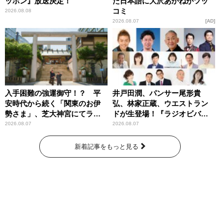
ッポン』放送決定！
た日本語に大沢あかねがツッ
コミ
2026.08.08
2026.08.07
AD
入手困難の強運御守！？ 平
井戸田潤、パンサー尾形貴
安時代から続く「関東のお伊
弘、林家正蔵、ウエストラン
勢さま」、芝大神宮にてラン
ドが生登場！『ラジオビバリ
パンプスが合格祈願！
ー昼ズ』
2026.08.07
2026.08.07
新着記事をもっと見る