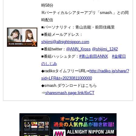
時58分
※バーティカルシアターアプリ「smash.」との同
時配信
■パーソナリティ：青山吉能・前田佳織里
■番組メールアドレス：
shijimi@allnightnippon.com
■番組twitter：
@ANN_Xross
@shijimi_1242
■番組ハッシュタグ：
#青山前田ANNX
#金曜日
のしじみ
◆radikoタイムフリーURL⇒
http://radiko.jp/share/?
sid=LFR&t=20230811000000
◆smash.ダウンロードはこちら
⇒
sharesmash.page.link/6xCT