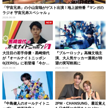
「宇宙兄弟」の小山宙哉がゲスト出演！地上波特番『マンガの
ラジオ 宇宙兄弟スペシャル 』
2026.08.09
NEW
大注目の若手俳優・黒崎煌代
『ブルーロック』高橋文哉主
が『オールナイトニッポン
演、大人気サッカー漫画が待
0(ZERO)』に初登場「今から
望の実写映画に
とてもワクワクしておりま
2026.08.08
2026.08.08
す！」
『中島健人のオールナイトニ
2PM・CHANSUNG、最近覚え