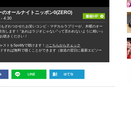
のオールナイトニッポン0(ZERO)
 4:30
を最もざわつかせたお笑いコンビ・マヂカルラブリーが、木曜のオー
担当します！ “あれはラジオじゃない”って言われないように精いっ
お聴きください！
ストをSpotifyで聴けます！
⇒こちらからチェック
ンロードすれば無料で聴くことができます（放送の翌日に最新エピソー