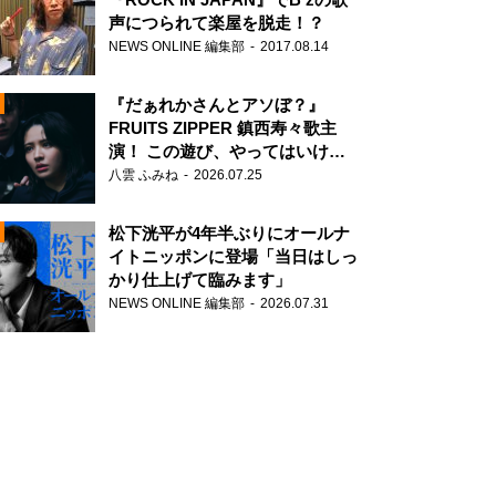
声につられて楽屋を脱走！？
NEWS ONLINE 編集部
2017.08.14
『だぁれかさんとアソぼ？』
FRUITS ZIPPER 鎮西寿々歌主
演！ この遊び、やってはいけま
せん。
八雲 ふみね
2026.07.25
N
松下洸平が4年半ぶりにオールナ
イトニッポンに登場「当日はしっ
かり仕上げて臨みます」
NEWS ONLINE 編集部
2026.07.31
N