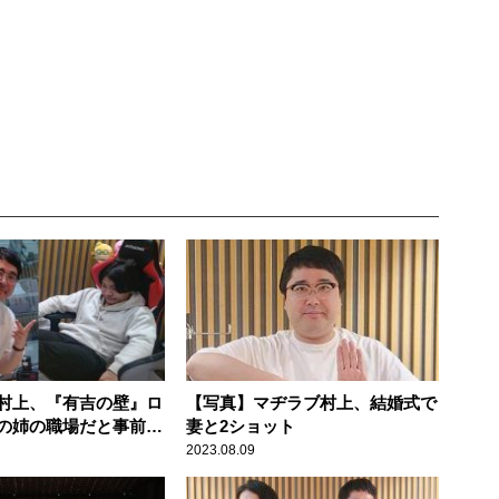
村上、『有吉の壁』ロ
【写真】マヂラブ村上、結婚式で
の姉の職場だと事前に
妻と2ショット
方・野田に一切知らせ
2023.08.09
られる