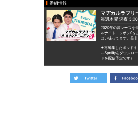
番組情報
マヂカルラブリー
毎週木曜 深夜 3:00 -
2020年の賞レース
ルナイトニッポン0を
ぱい喋ってます。是非
★再編集したポッドキャ
～Spotifyをダウ
ドを配信予定です）