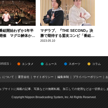
番組開始わずか1年半
マヂラブ、『THE SECOND』決
開催 マグロ解体から
勝で期待する盟友コンビ「番組に
で、リスナーたちが大
も来てくれましたから」
2023.05.10
ORIES：
エンタメ
ニュース
スポーツ
コラム
E」について
運営会社
サイトポリシー
編集体制
プライバシーポリシー
ェブサイトに掲載の記事、写真などの無断転載、加工しての使用などは一切禁止し
Copyright Nippon Broadcasting System, Inc. All Rights Reserved.