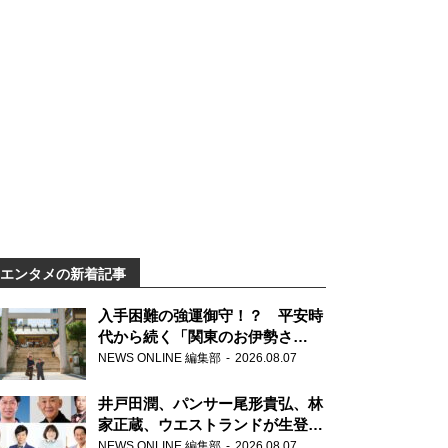
エンタメの新着記事
入手困難の強運御守！？ 平安時
代から続く「関東のお伊勢さ
ま」、芝大神宮にてランパンプス
NEWS ONLINE 編集部
2026.08.07
が合格祈願！
井戸田潤、パンサー尾形貴弘、林
家正蔵、ウエストランドが生登
場！『ラジオビバリー昼ズ』
NEWS ONLINE 編集部
2026.08.07