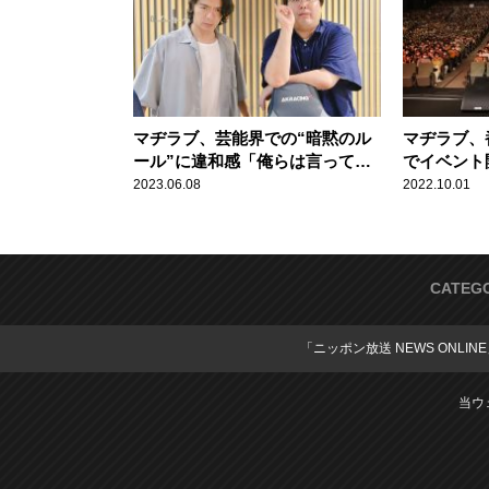
マヂラブ、芸能界での“暗黙のル
マヂラブ、
ール”に違和感「俺らは言ってほ
でイベント
しいけどなぁ」
野田ゲーま
2023.06.08
2022.10.01
熱狂！
CATEG
「ニッポン放送 NEWS ONLIN
当ウ