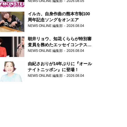
トニッポンPODCAST』月替わり
NEWS ONLINE 編集部
2026.08.05
パーソナリティ
イルカ、自身作曲の熊本市制100
周年記念ソングをオンエア
NEWS ONLINE 編集部
2026.08.04
朝井リョウ、知花くららが特別審
査員を務めたエッセイコンテスト
の特別番組「#いまあなたに伝え
NEWS ONLINE 編集部
2026.08.04
たいこと」
由紀さおりが14年ぶりに『オール
ナイトニッポン』に登場！
NEWS ONLINE 編集部
2026.08.04