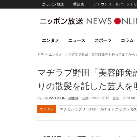
ニッポン放送
番組表
アナウンサー＆パーソナ
エンタメ
ニュース
スポーツ
コラム
TOP
エンタメ
マヂラブ野田「美容師免許を持ってますから」
マヂラブ野田「美容師免
りの散髪を託した芸人を
2023-08-16
2023-08-
By -
NEWS ONLINE 編集部
公開：
更新：
エンタメ
マヂカルラブリーのオールナイトニッポン0(ZE