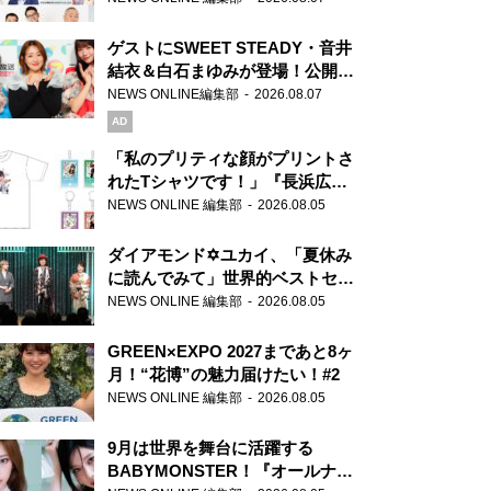
ゲストにSWEET STEADY・音井
結衣＆白石まゆみが登場！公開収
録で素顔全開！
NEWS ONLINE編集部
2026.08.07
AD
「私のプリティな顔がプリントさ
れたTシャツです！」『長浜広奈
天下無双』初の番組グッズ発売
NEWS ONLINE 編集部
2026.08.05
ダイアモンド✡ユカイ、「夏休み
に読んでみて」世界的ベストセラ
ー『アナスタシア』を紹介
NEWS ONLINE 編集部
2026.08.05
GREEN×EXPO 2027まであと8ヶ
月！“花博”の魅力届けたい！#2
NEWS ONLINE 編集部
2026.08.05
9月は世界を舞台に活躍する
BABYMONSTER！『オールナイ