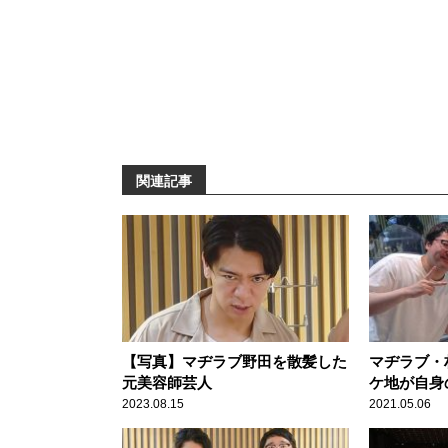
関連記事
【写真】マヂラブ野田を散髪した
マヂラブ・
元美容師芸人
ケ地が自身
判明も、相
2023.08.15
2021.05.06
ず問い詰め