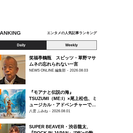
ANKING
エンタメの人気記事ランキング
Daily
Weekly
笑福亭鶴瓶 スピッツ・草野マサ
ムネの忘れられない一言
NEWS ONLINE 編集部
2026.08.03
N
『モアナと伝説の海』
TSUZUMI（ME:I）×尾上松也、ミ
ュージカル・アドベンチャーで美
声を響かせる
八雲 ふみね
2026.08.01
SUPER BEAVER・渋谷龍太、
『ROCK IN JAPAN』でB’zの歌