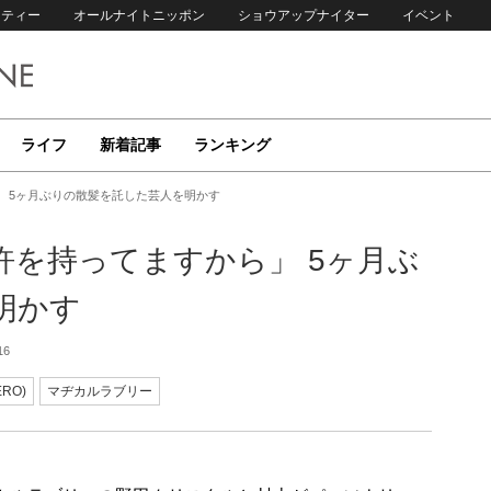
リティー
オールナイトニッポン
ショウアップナイター
イベント
ライフ
新着記事
ランキング
 5ヶ月ぶりの散髪を託した芸人を明かす
許を持ってますから」 5ヶ月ぶ
明かす
16
RO)
マヂカルラブリー