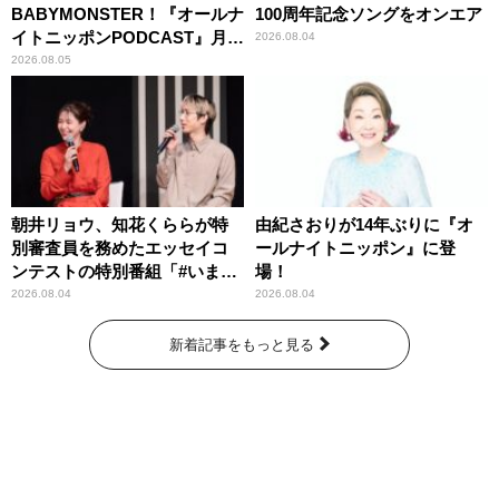
BABYMONSTER！『オールナ
100周年記念ソングをオンエア
イトニッポンPODCAST』月替
2026.08.04
わりパーソナリティ
2026.08.05
朝井リョウ、知花くららが特
由紀さおりが14年ぶりに『オ
別審査員を務めたエッセイコ
ールナイトニッポン』に登
ンテストの特別番組「#いまあ
場！
なたに伝えたいこと」
2026.08.04
2026.08.04
新着記事をもっと見る