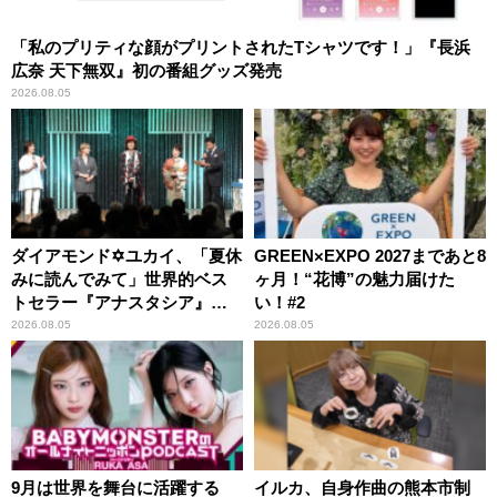
「私のプリティな顔がプリントされたTシャツです！」『長浜
広奈 天下無双』初の番組グッズ発売
2026.08.05
ダイアモンド✡ユカイ、「夏休
GREEN×EXPO 2027まであと8
みに読んでみて」世界的ベス
ヶ月！“花博”の魅力届けた
トセラー『アナスタシア』を
い！#2
紹介
2026.08.05
2026.08.05
9月は世界を舞台に活躍する
イルカ、自身作曲の熊本市制