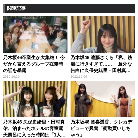
関連記事
乃木坂46卒業生が大集結！ 今
乃木坂46 遠藤さくら「私、銭
だから言えるグループ在籍時
湯に行きすぎて……」 意外な
の話を暴露
告白に久保史緒里・田村真佑
もびっくり
2019.10.30
2022.12.06
乃木坂46 久保史緒里・田村真
乃木坂46 賀喜遥香、クレカデ
佑、泊まったホテルの客室露
ビューで興奮「衝動買いしち
天風呂に入った時間は「1人3
ゃう」