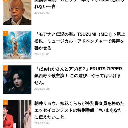
れない一言
2026.08.03
『モアナと伝説の海』TSUZUMI（ME:I）×尾上
松也、ミュージカル・アドベンチャーで美声を
響かせる
2026.08.01
『だぁれかさんとアソぼ？』FRUITS ZIPPER
鎮西寿々歌主演！ この遊び、やってはいけま
せん。
2026.07.25
朝井リョウ、知花くららが特別審査員を務めた
エッセイコンテストの特別番組「#いまあなた
に伝えたいこと」
2026.08.04