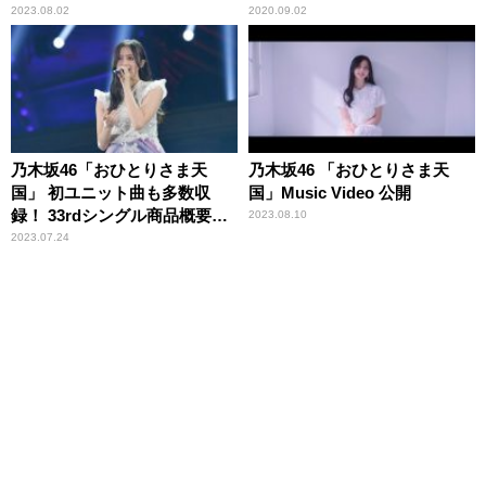
分」
2023.08.02
2020.09.02
乃木坂46「おひとりさま天
乃木坂46 「おひとりさま天
国」 初ユニット曲も多数収
国」Music Video 公開
録！ 33rdシングル商品概要が
2023.08.10
発表
2023.07.24