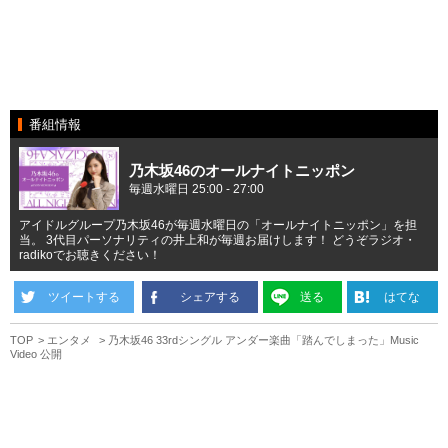
番組情報
乃木坂46のオールナイトニッポン
毎週水曜日 25:00 - 27:00
アイドルグループ乃木坂46が毎週水曜日の「オールナイトニッポン」を担
当。 3代目パーソナリティの井上和が毎週お届けします！ どうぞラジオ・
radikoでお聴きください！
ツイートする
シェアする
送る
はてな
TOP
エンタメ
乃木坂46 33rdシングル アンダー楽曲「踏んでしまった」Music
Video 公開