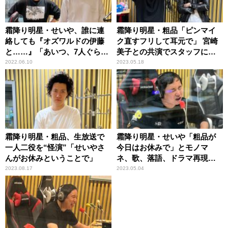
霜降り明星・せいや、誰に連
霜降り明星・粗品「ピンマイ
絡しても『オズワルドの伊藤
ク直すフリして耳元で」 宮崎
と……』「あいつ、7人ぐらい
美子との共演でスタッフに注
おる！」
意される
2022.06.10
2023.05.18
霜降り明星・粗品、生放送で
霜降り明星・せいや「粗品が
一人二役を“怪演”「せいやさ
今日はお休みで」とモノマ
んがお休みということで」
ネ、歌、落語、ドラマ再現な
どを披露し孤軍奮闘
2023.08.17
2023.05.04