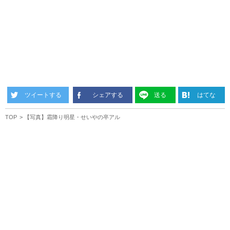
ツイートする
シェアする
送る
はてな
TOP
【写真】霜降り明星・せいやの卒アル