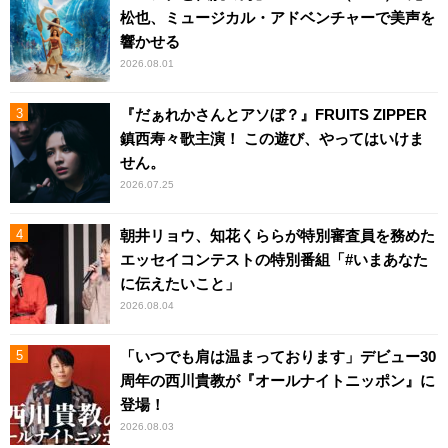
松也、ミュージカル・アドベンチャーで美声を
響かせる
2026.08.01
『だぁれかさんとアソぼ？』FRUITS ZIPPER
鎮西寿々歌主演！ この遊び、やってはいけま
せん。
2026.07.25
朝井リョウ、知花くららが特別審査員を務めた
エッセイコンテストの特別番組「#いまあなた
に伝えたいこと」
2026.08.04
「いつでも肩は温まっております」デビュー30
周年の西川貴教が『オールナイトニッポン』に
登場！
2026.08.03