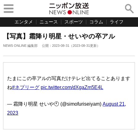
エンタメ
ニュース
スポーツ
コラム
ライフ
【写真】霜降り明星・せいやの卒アル
NEWS ONLINE 編集部
公開：
2023-08-31
（
2023-08-31
更新）
たまにこの卒アルの写真だけテレビ出てることあります
ね
#ネプリーグ
pic.twitter.com/dXgaZm5E4L
— 霜降り明星 せいや🕙 (@simofuriseiyam)
August 21,
2023