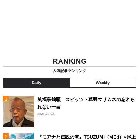
RANKING
人気記事ランキング
Daily
Weekly
笑福亭鶴瓶 スピッツ・草野マサムネの忘れら
れない一言
2026.08.03
『モアナと伝説の海』TSUZUMI（ME:I）×尾上