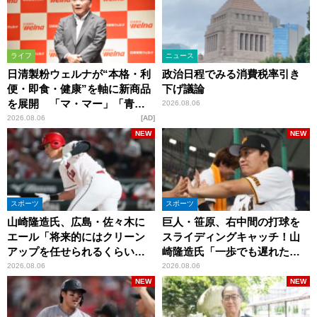
ライフ
ニュース
日清製粉ウェルナが“本格・利
政治日程でみる消費税率引き
便・即食・健康”を軸に新商品
下げ議論
を展開 「マ・マー」「青の
2026.08.06
洞窟」ブランドを強化
2026.08.06
AD
NEW
NEW
スポーツ
スポーツ
山崎隆造氏、広島・佐々木に
巨人・笹原、右中間の打球を
エール「将来的にはクリーン
スライディングキャッチ！山
アップを任せられるくらいま
崎隆造氏「一歩でも遅れた
では成長して」
ら…」
2026.08.06
2026.08.06
NEW
NEW