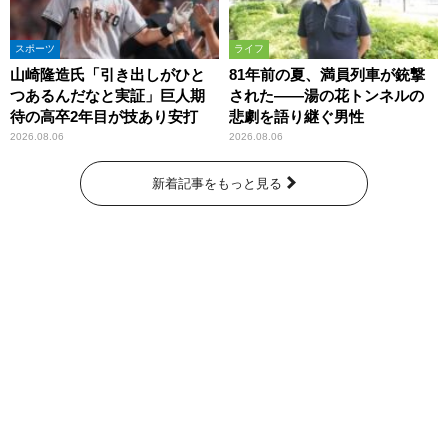
スポーツ
ライフ
山崎隆造氏「引き出しがひと
81年前の夏、満員列車が銃撃
つあるんだなと実証」巨人期
された――湯の花トンネルの
待の高卒2年目が技あり安打
悲劇を語り継ぐ男性
2026.08.06
2026.08.06
新着記事をもっと見る