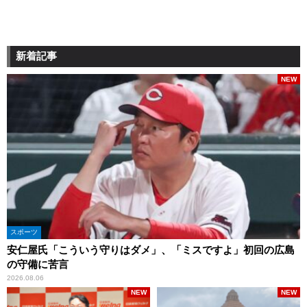
新着記事
NEW
スポーツ
安仁屋氏「こういう守りはダメ」、「ミスですよ」初回の広島
の守備に苦言
2026.08.06
NEW
NEW