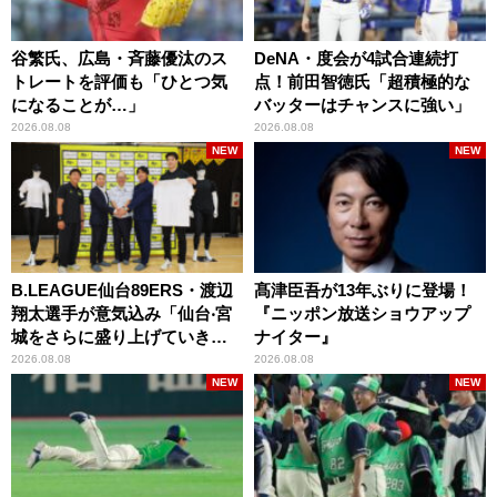
谷繁氏、広島・斉藤優汰のス
DeNA・度会が4試合連続打
トレートを評価も「ひとつ気
点！前田智徳氏「超積極的な
になることが…」
バッターはチャンスに強い」
2026.08.08
2026.08.08
NEW
NEW
B.LEAGUE仙台89ERS・渡辺
髙津臣吾が13年ぶりに登場！
翔太選手が意気込み「仙台‧宮
『ニッポン放送ショウアップ
城をさらに盛り上げていきた
ナイター』
いです」
2026.08.08
2026.08.08
NEW
NEW