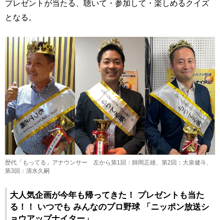
プレゼントが当たる、聴いて・参加して・楽しめるクイズ
となる。
歴代「もってる」アナウンサー 左から第1回：師岡正雄、第2回：大泉健斗、
第3回：清水久嗣
大人気企画が今年も帰ってきた！ プレゼントも当た
る！！ いつでも みんなのプロ野球 「ニッポン放送シ
ョウアップナイター」