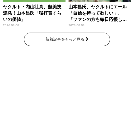
ヤクルト・内山壮真、超美技
山本昌氏、ヤクルトにエール
連発！山本昌氏「猛打賞くら
「自信を持って欲しい」、
いの価値」
「ファンの方も毎日応援して
くれています」
2026.08.08
2026.08.08
新着記事をもっと見る