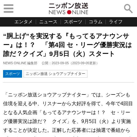
エンタメ
ニュース
スポーツ
コラム
ライフ
“胴上げ”を実況する『もってるアナウンサ
ー』は！？ 「第4回 セ・リーグ優勝実況は
誰だ？クイズ」9月5日（火）スタート
NEWS ONLINE 編集部
公開：
2023-09-05
（
2023-09-05
更新）
スポーツ
ニッポン放送 ショウアップナイター
「ニッポン放送ショウアップナイター」では、シーズンも
佳境を迎える中、リスナーから大好評を得て、今年で4回目
となる人気企画「もってるアナウンサーは！？ セ・リー
グ優勝実況は誰だ？ クイズ」を、9月5日（火）より実施
することが決定した。正解した応募者には抽選で番組から