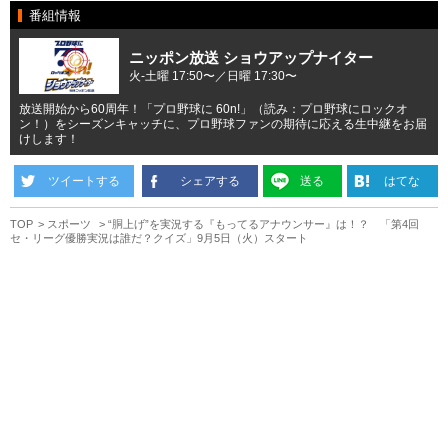
番組情報
ニッポン放送 ショウアップナイター
火-土曜 17:50〜／日曜 17:30〜
放送開始から60周年！「プロ野球に 60n!」（読み：プロ野球にロックオ
ン！）をシーズンキャッチに、プロ野球ファンの期待に応える生中継をお届
けします！
ツイートする
シェアする
送る
はてな
TOP
スポーツ
“胴上げ”を実況する『もってるアナウンサー』は！？ 「第4回
セ・リーグ優勝実況は誰だ？クイズ」9月5日（火）スタート