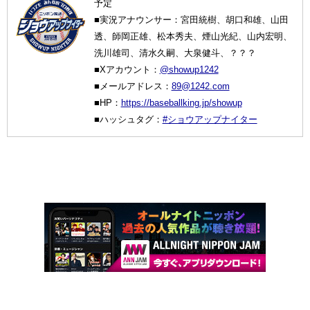
予定
■実況アナウンサー：宮田統樹、胡口和雄、山田
透、師岡正雄、松本秀夫、煙山光紀、山内宏明、
洗川雄司、清水久嗣、大泉健斗、？？？
■Xアカウント：
@showup1242
■メールアドレス：
89@1242.com
■HP：
https://baseballking.jp/showup
■ハッシュタグ：
#ショウアップナイター