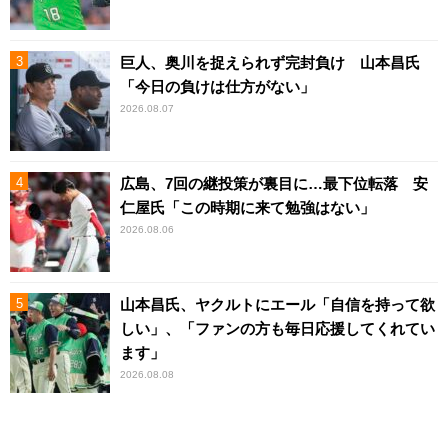
巨人、奥川を捉えられず完封負け 山本昌氏
「今日の負けは仕方がない」
2026.08.07
広島、7回の継投策が裏目に…最下位転落 安
仁屋氏「この時期に来て勉強はない」
2026.08.06
山本昌氏、ヤクルトにエール「自信を持って欲
しい」、「ファンの方も毎日応援してくれてい
ます」
2026.08.08