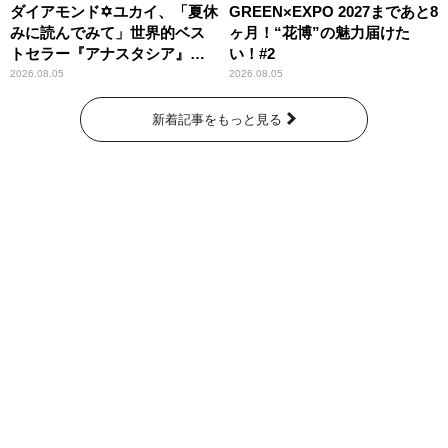
ダイアモンド✡ユカイ、「夏休
GREEN×EXPO 2027まであと8
みに読んでみて」世界的ベス
ヶ月！“花博”の魅力届けた
トセラー『アナスタシア』を
い！#2
紹介
2026.08.05
2026.08.05
新着記事をもっと見る