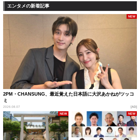
エンタメの新着記事
NEW
2PM・CHANSUNG、最近覚えた日本語に大沢あかねがツッコ
ミ
2026.08.07
AD
NEW
NEW