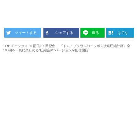
ツイートする
シェアする
送る
はてな
TOP
エンタメ
配信100回記念！ 『トム・ブラウンのニッポン放送圧縮計画』全
100回を一気に楽しめる“圧縮合体”バージョンが配信開始！