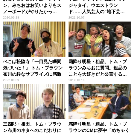
ン、みちおはお笑いよりもス
ジャタイ、ウエストラン
ノーボードがやりたかっ
ド……人気芸人の“地下芸
た！？
人”時代の芸風をぺこぱが回顧
2020.09.28
2021.10.07
「だいぶ変わった」「あんま
り変わらない」
ぺこぱ松陰寺「一目見た瞬間
霜降り明星・粗品、トム・ブ
気づいた！」 トム・ブラウン
ラウンみちおに質問。粗品の
布川の粋なサプライズに感激
ことを大好きだと公言するそ
の理由…
2022.08.09
2019.10.18
三四郎・相田、トム・ブラウ
霜降り明星・粗品、トム・ブ
ン布川のネタへのこだわりに
ラウンのCMに夢中「めちゃく