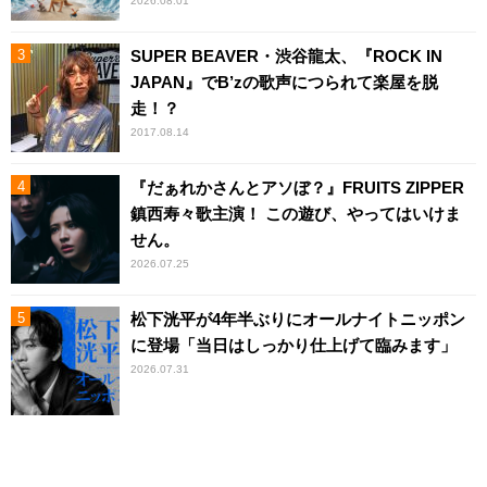
2026.08.01
SUPER BEAVER・渋谷龍太、『ROCK IN
JAPAN』でB’zの歌声につられて楽屋を脱
走！？
2017.08.14
『だぁれかさんとアソぼ？』FRUITS ZIPPER
鎮西寿々歌主演！ この遊び、やってはいけま
せん。
2026.07.25
松下洸平が4年半ぶりにオールナイトニッポン
に登場「当日はしっかり仕上げて臨みます」
2026.07.31