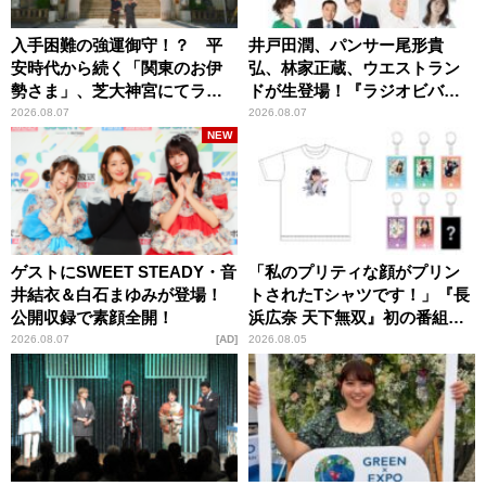
入手困難の強運御守！？ 平
井戸田潤、パンサー尾形貴
安時代から続く「関東のお伊
弘、林家正蔵、ウエストラン
勢さま」、芝大神宮にてラン
ドが生登場！『ラジオビバリ
パンプスが合格祈願！
ー昼ズ』
2026.08.07
2026.08.07
NEW
ゲストにSWEET STEADY・音
「私のプリティな顔がプリン
井結衣＆白石まゆみが登場！
トされたTシャツです！」『長
公開収録で素顔全開！
浜広奈 天下無双』初の番組グ
ッズ発売
2026.08.07
AD
2026.08.05