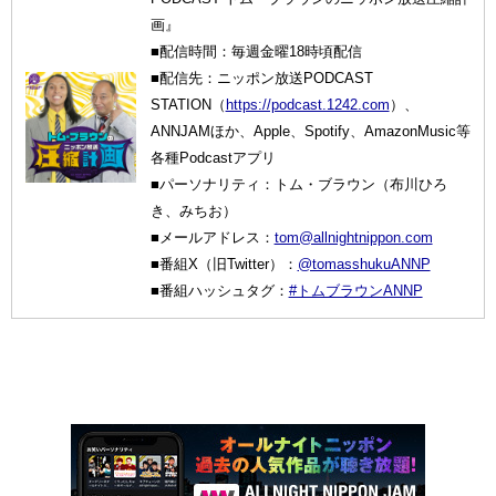
画』
■配信時間：毎週金曜18時頃配信
■配信先：ニッポン放送PODCAST
STATION（
https://podcast.1242.com
）、
ANNJAMほか、Apple、Spotify、AmazonMusic等
各種Podcastアプリ
■パーソナリティ：トム・ブラウン（布川ひろ
き、みちお）
■メールアドレス：
tom@allnightnippon.com
■番組X（旧Twitter）：
@tomasshukuANNP
■番組ハッシュタグ：
#トムブラウンANNP