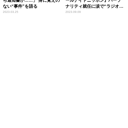
ら通知書が……」 身に覚えの
ールナイトニッポン』パーソ
ない“事件”を語る
ナリティ就任に涙で“ラジオ
愛”語る「調子に乗ってたら教
2023.03.25
2023.09.09
えてください（笑）」