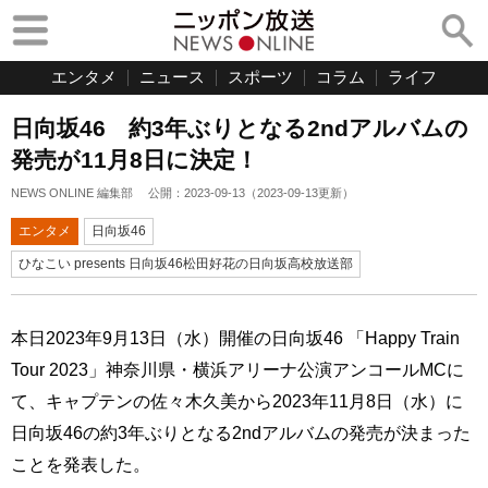
エンタメ
ニュース
スポーツ
コラム
ライフ
日向坂46 約3年ぶりとなる2ndアルバムの
発売が11月8日に決定！
NEWS ONLINE 編集部
公開：
2023-09-13
（
2023-09-13
更新）
エンタメ
日向坂46
ひなこい presents 日向坂46松田好花の日向坂高校放送部
本日2023年9月13日（水）開催の日向坂46 「Happy Train
Tour 2023」神奈川県・横浜アリーナ公演アンコールMCに
て、キャプテンの佐々木久美から2023年11月8日（水）に
日向坂46の約3年ぶりとなる2ndアルバムの発売が決まった
ことを発表した。