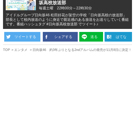
坂高校放送部
毎週土曜 22時00分～22時30分
アイドルグループ日向坂46 松田好花が架空の学校「日向坂高校の放送部」
部長として校内放送のように身近で親近感のある放送をお送りしていく番組
です。番組ハッシュタグ #日向坂高校放送部 でツイート♪
ツイートする
シェアする
送る
はてな
TOP
エンタメ
日向坂46 約3年ぶりとなる2ndアルバムの発売が11月8日に決定！