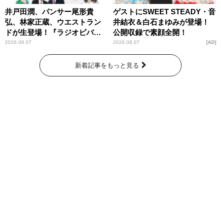
井戸田潤、パンサー尾形貴
ゲストにSWEET STEADY・音
弘、林家正蔵、ウエストラン
井結衣＆白石まゆみが登場！
ドが生登場！『ラジオビバリ
公開収録で素顔全開！
ー昼ズ』
2026.08.07
2026.08.07
AD
新着記事をもっと見る