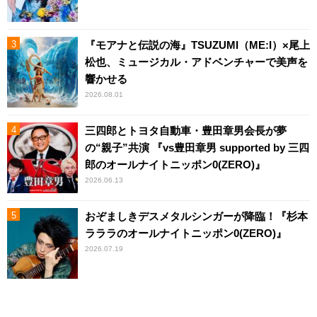
『モアナと伝説の海』TSUZUMI（ME:I）×尾上
松也、ミュージカル・アドベンチャーで美声を
響かせる
2026.08.01
三四郎とトヨタ自動車・豊田章男会長が夢
の“親子”共演 『vs豊田章男 supported by 三四
郎のオールナイトニッポン0(ZERO)』
2026.06.13
おぞましきデスメタルシンガーが降臨！『杉本
ラララのオールナイトニッポン0(ZERO)』
2026.07.19