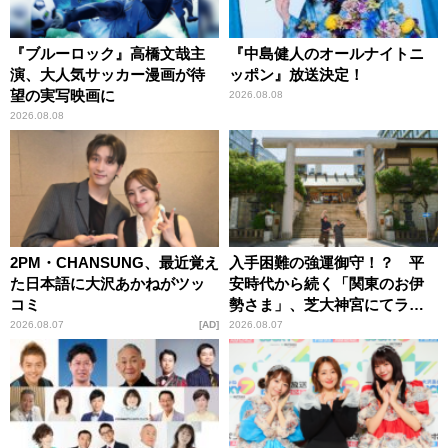
『ブルーロック』高橋文哉主
『中島健人のオールナイトニ
演、大人気サッカー漫画が待
ッポン』放送決定！
望の実写映画に
2026.08.08
2026.08.08
2PM・CHANSUNG、最近覚え
入手困難の強運御守！？ 平
た日本語に大沢あかねがツッ
安時代から続く「関東のお伊
コミ
勢さま」、芝大神宮にてラン
パンプスが合格祈願！
2026.08.07
AD
2026.08.07