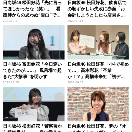
日向坂46 松田好花「先に言っ
日向坂46 松田好花、飲食店で
てほしかったな（笑）」 看
の恥ずかしい失敗に赤面「お
護師からの思わぬ“告白”で頭
会計しようとしたら店員さん
が真っ白になった顛末を明か
が……」
2021.10.17
2022.07.16
す
日向坂46 富田鈴花「今日穿い
日向坂46 松田好花「小4で初め
てきたのが……」 風呂場で起
て…」高本彩花「卒業
きた“大惨事”を明かす
か！？」髙橋未来虹「初デー
ト！」 どこにも出してない
2023.03.25
2022.09.03
新情報を続々公開の『日向坂
46松田好花の日向坂高校放送
部』公開収録イベントレポー
ト＜前編＞到着！
日向坂46 松田好花「警察署か
日向坂46 松田好花、夢の『オ