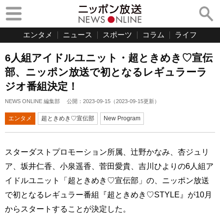
エンタメ
ニュース
スポーツ
コラム
ライフ
6人組アイドルユニット・超ときめき♡宣伝
部、ニッポン放送で初となるレギュラーラ
ジオ番組決定！
NEWS ONLINE 編集部
公開：
2023-09-15
（
2023-09-15
更新）
エンタメ
超ときめき♡宣伝部
New Program
スターダストプロモーション所属、辻野かなみ、杏ジュリ
ア、坂井仁香、小泉遥香、菅田愛貴、吉川ひよりの6人組ア
イドルユニット「超ときめき♡宣伝部」の、ニッポン放送
で初となるレギュラー番組『超ときめき♡STYLE』が10月
からスタートすることが決定した。