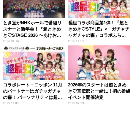
とき宣がNHKホールで番組リ
番組コラボ商品第1弾！『超と
スナーと新年会！『超ときめ
きめき♡STYLE』×「ガチャチ
き♡STAGE 2026 〜あけおめ新
ャガチャの森」コラボふらっ
年会〜』レポート
とリングチャーム発売決定！
2026.01.16
2025.11.13
コラボレート・ニッポン 11月
2026年のスタートは超ときめ
のパートナーはガチャガチャ
き♡宣伝部と一緒に！初の番組
の森！ パーソナリティは超と
イベント開催決定
きめき♡宣伝部！
2025.11.03
2025.09.23