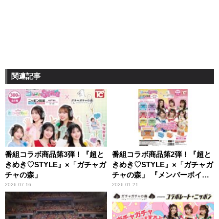
関連記事
番組コラボ商品第3弾！『超と
番組コラボ商品第2弾！『超と
きめき♡STYLE』×「ガチャガ
きめき♡STYLE』×「ガチャガ
チャの森」
チャの森」 『メンバーボイス
入り ラジカセフィギュア』発
2026.07.16
2026.01.21
売決定！