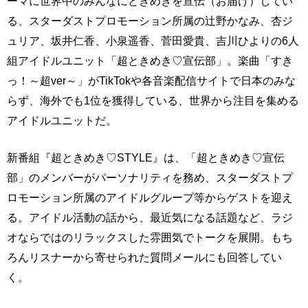
ーマに世界中のみんなにときめきを宣伝（お届け）してい
る、スターダストプロモーション所属の辻野かなみ、杏ジ
ュリア、坂井仁香、小泉遥香、菅田愛貴、吉川ひよりの6人
組アイドルユニット「超ときめき♡宣伝部」。楽曲「すき
っ！～超ver～」がTikTokや各音楽配信サイトで日本のみな
らず、海外でも1位を獲得している、世界から注目を集める
アイドルユニットだ。
新番組『超ときめき♡STYLE』は、「超ときめき♡宣伝
部」のメンバーがパーソナリティを務め、スターダストプ
ロモーション所属のアイドルグループ等からゲストを迎え
る。アイドル活動の話から、最近気になる話題など、ラジ
オならではのリラックスした雰囲気でトークを展開。もち
ろんリスナーから寄せられた質問メールにも回答してい
く。