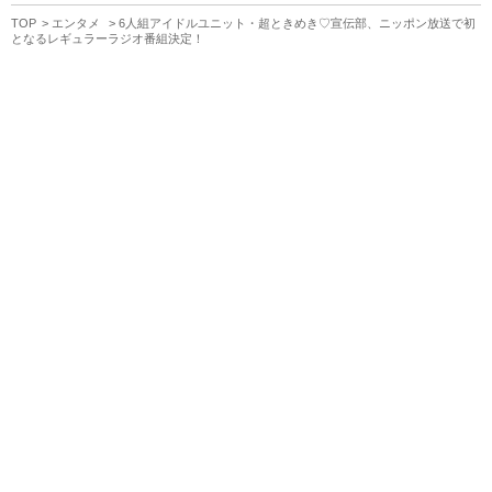
TOP
エンタメ
6人組アイドルユニット・超ときめき♡宣伝部、ニッポン放送で初
となるレギュラーラジオ番組決定！