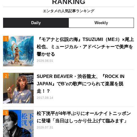
RANKING
エンタメの人気記事ランキング
Daily
Weekly
『モアナと伝説の海』TSUZUMI（ME:I）×尾上
松也、ミュージカル・アドベンチャーで美声を
響かせる
2026.08.01
SUPER BEAVER・渋谷龍太、『ROCK IN
JAPAN』でB’zの歌声につられて楽屋を脱
走！？
2017.08.14
松下洸平が4年半ぶりにオールナイトニッポン
に登場「当日はしっかり仕上げて臨みます」
2026.07.31