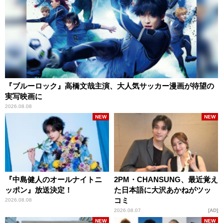
『ブルーロック』高橋文哉主演、大人気サッカー漫画が待望の
実写映画に
2026.08.08
NEW
NEW
『中島健人のオールナイトニ
2PM・CHANSUNG、最近覚え
ッポン』放送決定！
た日本語に大沢あかねがツッ
コミ
2026.08.08
2026.08.07
AD
NEW
NEW