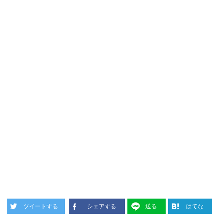
ツイートする
シェアする
送る
はてな