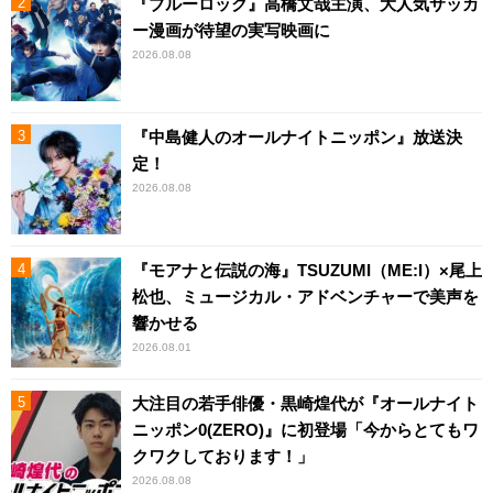
『ブルーロック』高橋文哉主演、大人気サッカ
ー漫画が待望の実写映画に
2026.08.08
『中島健人のオールナイトニッポン』放送決
定！
2026.08.08
『モアナと伝説の海』TSUZUMI（ME:I）×尾上
松也、ミュージカル・アドベンチャーで美声を
響かせる
2026.08.01
大注目の若手俳優・黒崎煌代が『オールナイト
ニッポン0(ZERO)』に初登場「今からとてもワ
クワクしております！」
2026.08.08