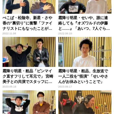
ぺこぱ・松陰寺、新星・さや
霜降り明星・せいや、誰に連
香の“裏切り”に衝撃「ファイ
絡しても『オズワルドの伊藤
ナリストにもなったことがあ
と……』「あいつ、7人ぐらい
るのに……」
おる！」
2022.11.08
2022.06.10
霜降り明星・粗品「ピンマイ
霜降り明星・粗品、生放送で
ク直すフリして耳元で」 宮崎
一人二役を“怪演”「せいやさ
美子との共演でスタッフに注
んがお休みということで」
意される
2023.05.18
2023.08.17