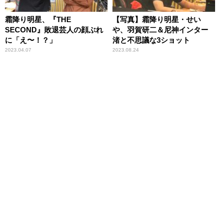
霜降り明星、『THE
【写真】霜降り明星・せい
SECOND』敗退芸人の顔ぶれ
や、羽賀研二＆尼神インター
に「え〜！？」
渚と不思議な3ショット
2023.04.07
2023.08.24