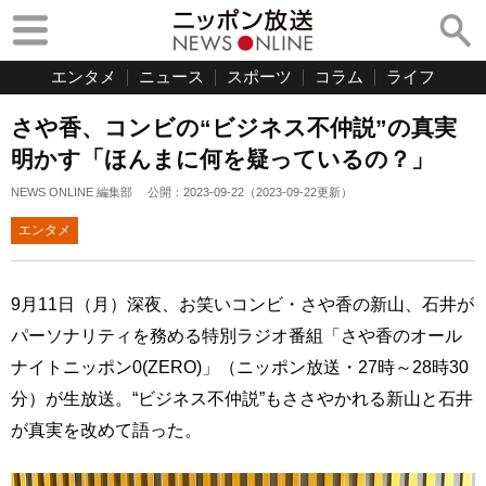
エンタメ
ニュース
スポーツ
コラム
ライフ
さや香、コンビの“ビジネス不仲説”の真実
明かす「ほんまに何を疑っているの？」
NEWS ONLINE 編集部
公開：
2023-09-22
（
2023-09-22
更新）
エンタメ
9月11日（月）深夜、お笑いコンビ・さや香の新山、石井が
パーソナリティを務める特別ラジオ番組「さや香のオール
ナイトニッポン0(ZERO)」（ニッポン放送・27時～28時30
分）が生放送。“ビジネス不仲説”もささやかれる新山と石井
が真実を改めて語った。