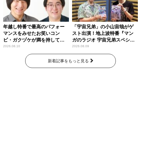
年越し特番で最高のパフォー
「宇宙兄弟」の小山宙哉がゲ
マンスをみせたお笑いコン
スト出演！地上波特番『マン
ビ・ガクヅケが満を持して
ガのラジオ 宇宙兄弟スペシャ
『オールナイトニッポン
ル 』
2026.08.10
2026.08.09
0(ZERO)』に登場！
新着記事をもっと見る