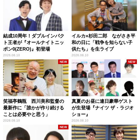
結成10周年！ダブルインパク
イルカ×杉田二郎 ながさき平
ト王者が『オールナイトニッ
和の日に「戦争を知らない子
ポン0(ZERO)』初登場
供たち」を生ライブ
2026.08.10
2026.08.10
NEW
NEW
笑福亭鶴瓶 西川美和監督の
真夏のお昼に連日豪華ゲスト
最新作に「誰かが作り続ける
が生登場『ナイツ ザ・ラジオ
ことは必要やと思う」
ショー』
2026.08.10
2026.08.10
NEW