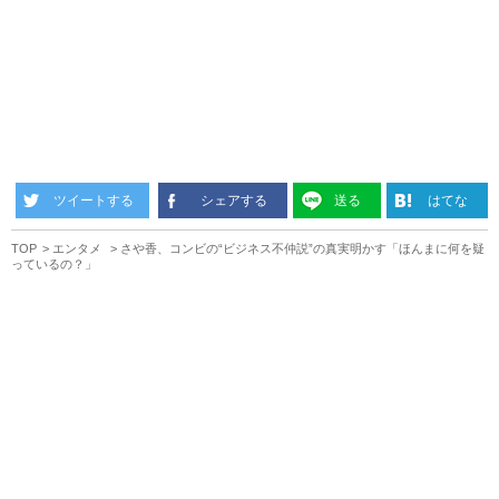
ツイートする
シェアする
送る
はてな
TOP
エンタメ
さや香、コンビの“ビジネス不仲説”の真実明かす「ほんまに何を疑
っているの？」