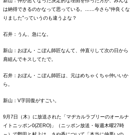
新山：仲が悪くなった決定的な理由を作った方が、みんな
は納得できるのかなって思っている。……今さら“仲良くな
りました”っていうのも違うよな？
石井：うん、急にな。
新山：おぼん・こぼん師匠なんて、仲直りして次の日から
肩組んでキスしてたで。
石井：おぼん・こぼん師匠は、元はめちゃくちゃ仲いいか
ら。
新山：V字回復がすごい。
9月7日（木）に放送された「マヂカルラブリーのオールナ
イトニッポン0(ZERO)」（ニッポン放送・毎週木曜27時
～）で野田と村上は、さや香について「本当に仲悪いの