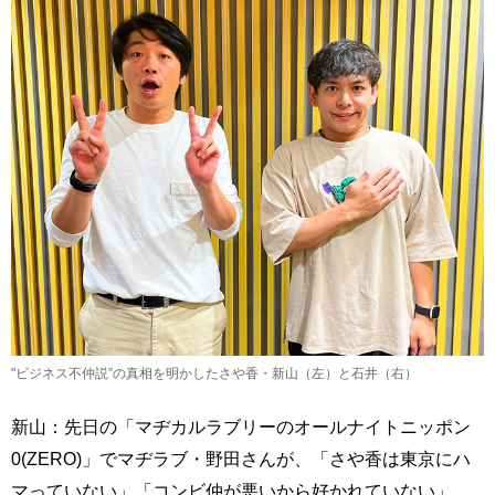
"ビジネス不仲説”の真相を明かしたさや香・新山（左）と石井（右）
新山：先日の「マヂカルラブリーのオールナイトニッポン
0(ZERO)」でマヂラブ・野田さんが、「さや香は東京にハ
マっていない」「コンビ仲が悪いから好かれていない」