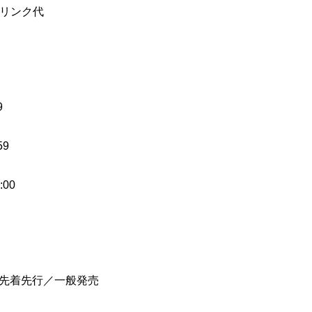
ドリンク代
9
59
00
先着先行／一般発売