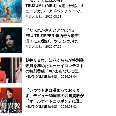
『モアナと伝説の海』
TSUZUMI（ME:I）×尾上松也、ミ
ュージカル・アドベンチャーで美
声を響かせる
八雲 ふみね
2026.08.01
『だぁれかさんとアソぼ？』
FRUITS ZIPPER 鎮西寿々歌主
演！ この遊び、やってはいけま
せん。
八雲 ふみね
2026.07.25
朝井リョウ、知花くららが特別審
査員を務めたエッセイコンテスト
の特別番組「#いまあなたに伝え
たいこと」
NEWS ONLINE 編集部
2026.08.04
N
「いつでも肩は温まっておりま
す」デビュー30周年の西川貴教が
『オールナイトニッポン』に登
場！
NEWS ONLINE 編集部
2026.08.03
N