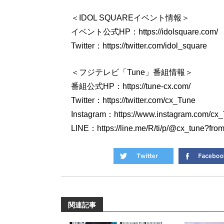
＜IDOL SQUAREイベント情報＞
イベント公式HP：https://idolsquare.com/
Twitter：https://twitter.com/idol_square
＜フジテレビ「Tune」番組情報＞
番組公式HP：https://tune-cx.com/
Twitter：https://twitter.com/cx_Tune
Instagram：https://www.instagram.com/cx_
LINE：https://line.me/R/ti/p/@cx_tune?fr
関連記事