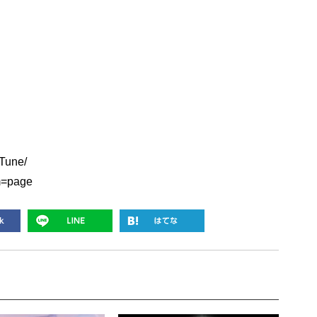
Tune/
om=page