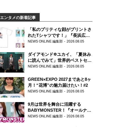
エンタメの新着記事
「私のプリティな顔がプリントさ
れたTシャツです！」『長浜広奈
天下無双』初の番組グッズ発売
NEWS ONLINE 編集部
2026.08.05
ダイアモンド✡ユカイ、「夏休み
に読んでみて」世界的ベストセラ
ー『アナスタシア』を紹介
NEWS ONLINE 編集部
2026.08.05
GREEN×EXPO 2027まであと8ヶ
月！“花博”の魅力届けたい！#2
NEWS ONLINE 編集部
2026.08.05
9月は世界を舞台に活躍する
BABYMONSTER！『オールナイ
トニッポンPODCAST』月替わり
NEWS ONLINE 編集部
2026.08.05
パーソナリティ