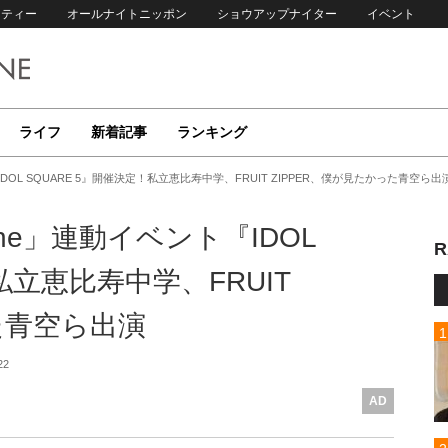
リティー
オールナイトニッポン
ショウアップナイター
イベント
ライフ
新着記事
ランキング
OL SQUARE 5』開催決定！私立恵比寿中学、FRUIT ZIPPER、僕が見たかった青空ら出
e」連動イベント『IDOL
R
私立恵比寿中学、FRUIT
た青空ら出演
22
AD