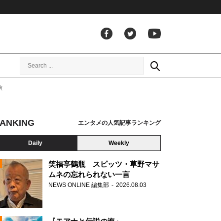
演
ANKING
エンタメの人気記事ランキング
Daily
Weekly
笑福亭鶴瓶 スピッツ・草野マサ
ムネの忘れられない一言
NEWS ONLINE 編集部
2026.08.03
N