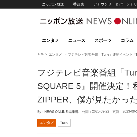
ニッポン放送
番組表
アナウンサー＆パーソナ
エンタメ
ニュース
スポーツ
コラム
TOP
エンタメ
フジテレビ音楽番組「Tune」連動イベント『ID
フジテレビ音楽番組「Tun
SQUARE 5』開催決定！
ZIPPER、僕が見たかっ
2023-09-22
2023-09-
By -
NEWS ONLINE 編集部
公開：
更新：
エンタメ
Tune