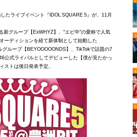
たライブイベント『IDOL SQUARE 5』が、11月
る新グループ【ExWHYZ】、“エビ中”の愛称で人気
同オーディションを経て新体制として始動した
ループ【BEYOOOOONDS】、TikTokで話題の7
乃木坂46公式ライバルとしてデビューした【僕が見たかっ
ィストは後日発表予定。