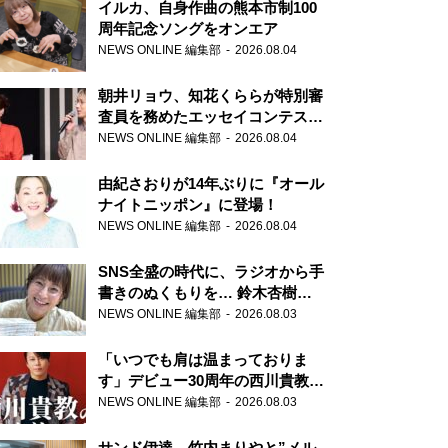
イルカ、自身作曲の熊本市制100
周年記念ソングをオンエア
NEWS ONLINE 編集部
2026.08.04
朝井リョウ、知花くららが特別審
査員を務めたエッセイコンテスト
の特別番組「#いまあなたに伝え
NEWS ONLINE 編集部
2026.08.04
たいこと」
由紀さおりが14年ぶりに『オール
ナイトニッポン』に登場！
NEWS ONLINE 編集部
2026.08.04
SNS全盛の時代に、ラジオから手
書きのぬくもりを… 鈴木杏樹の
直筆はがきが届く！
NEWS ONLINE 編集部
2026.08.03
『MUSIC10』こちら有楽町駅前
郵便局
「いつでも肩は温まっておりま
す」デビュー30周年の西川貴教が
『オールナイトニッポン』に登
NEWS ONLINE 編集部
2026.08.03
場！
サンド伊達、竹内まりやと”メル