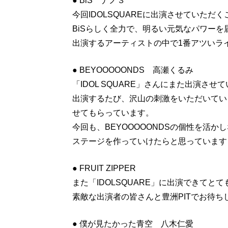
● BiS ナノ３
今回IDOLSQUAREに出演させていただ
BiSらしく全力で、明るい元気なパワー
出演するアーティストの中で1番アツいラ
● BEYOOOOONDS 高瀬くるみ
「IDOL SQUARE」さんにまた出演さ
出演するたび、沢山の刺激をいただいてい
せてもらっています。
今回も、BEYOOOOONDSの個性を活
ステージを作っていけたらと思っています
● FRUIT ZIPPER
また「IDOLSQUARE」に出演できてと
素敵な出演者の皆さんと豊洲PITでお待ち
● 僕が見たかった青空 八木仁愛