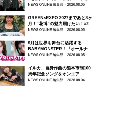
ー『アナスタシア』を紹介
NEWS ONLINE 編集部
2026.08.05
GREEN×EXPO 2027まであと8ヶ
月！“花博”の魅力届けたい！#2
NEWS ONLINE 編集部
2026.08.05
9月は世界を舞台に活躍する
BABYMONSTER！『オールナイ
トニッポンPODCAST』月替わり
NEWS ONLINE 編集部
2026.08.05
パーソナリティ
イルカ、自身作曲の熊本市制100
周年記念ソングをオンエア
NEWS ONLINE 編集部
2026.08.04