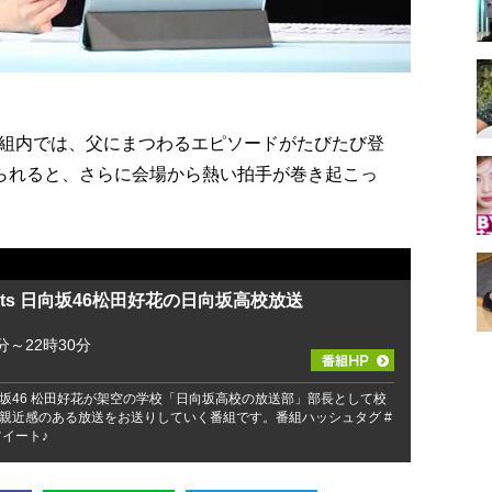
組内では、父にまつわるエピソードがたびたび登
えられると、さらに会場から熱い拍手が巻き起こっ
ents 日向坂46松田好花の日向坂高校放送
分～22時30分
坂46 松田好花が架空の学校「日向坂高校の放送部」部長として校
親近感のある放送をお送りしていく番組です。番組ハッシュタグ #
イート♪