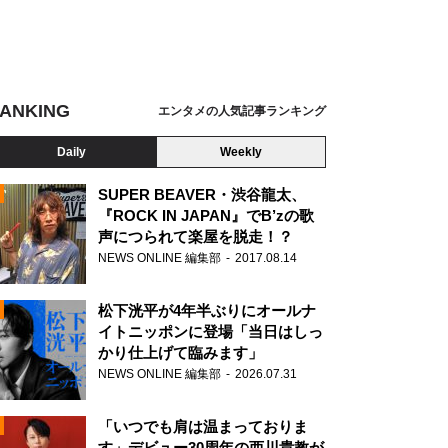
ANKING
エンタメの人気記事ランキング
Daily
Weekly
SUPER BEAVER・渋谷龍太、
『ROCK IN JAPAN』でB’zの歌
声につられて楽屋を脱走！？
N
NEWS ONLINE 編集部
2017.08.14
松下洸平が4年半ぶりにオールナ
イトニッポンに登場「当日はしっ
かり仕上げて臨みます」
NEWS ONLINE 編集部
2026.07.31
「いつでも肩は温まっておりま
す」デビュー30周年の西川貴教が