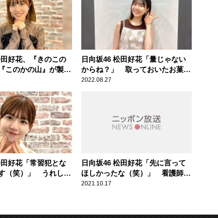
 松田好花、『きのこの
日向坂46 松田好花「量じゃない
『このかの山』が製造
からね？」 取っておいたお菓子
歓喜「頭が上がりませ
を食べてしまった父から届いたお
2022.08.27
詫びの品にツッコミ
 松田好花「常習犯とな
日向坂46 松田好花「先に言って
す（笑）」 うれしい
ほしかったな（笑）」 看護師か
がった父の「勝手な行
らの思わぬ“告白”で頭が真っ白に
2021.10.17
す
なった顛末を明かす