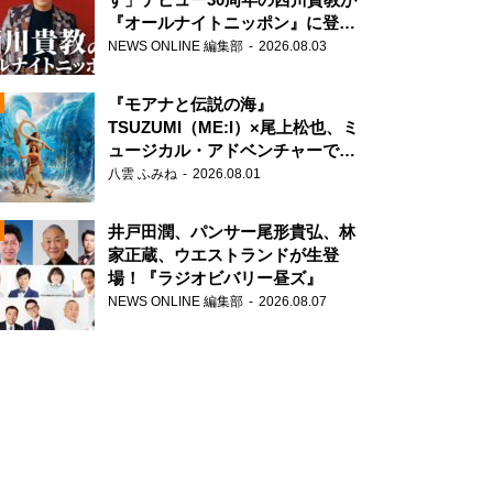
『オールナイトニッポン』に登
場！
NEWS ONLINE 編集部
2026.08.03
『モアナと伝説の海』
TSUZUMI（ME:I）×尾上松也、ミ
ュージカル・アドベンチャーで美
声を響かせる
八雲 ふみね
2026.08.01
N
井戸田潤、パンサー尾形貴弘、林
家正蔵、ウエストランドが生登
場！『ラジオビバリー昼ズ』
NEWS ONLINE 編集部
2026.08.07
N