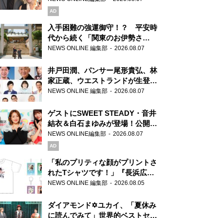
AD
入手困難の強運御守！？ 平安時
代から続く「関東のお伊勢さ
ま」、芝大神宮にてランパンプス
NEWS ONLINE 編集部
2026.08.07
が合格祈願！
井戸田潤、パンサー尾形貴弘、林
家正蔵、ウエストランドが生登
場！『ラジオビバリー昼ズ』
NEWS ONLINE 編集部
2026.08.07
ゲストにSWEET STEADY・音井
結衣＆白石まゆみが登場！公開収
録で素顔全開！
NEWS ONLINE編集部
2026.08.07
AD
「私のプリティな顔がプリントさ
れたTシャツです！」『長浜広奈
天下無双』初の番組グッズ発売
NEWS ONLINE 編集部
2026.08.05
ダイアモンド✡ユカイ、「夏休み
に読んでみて」世界的ベストセラ