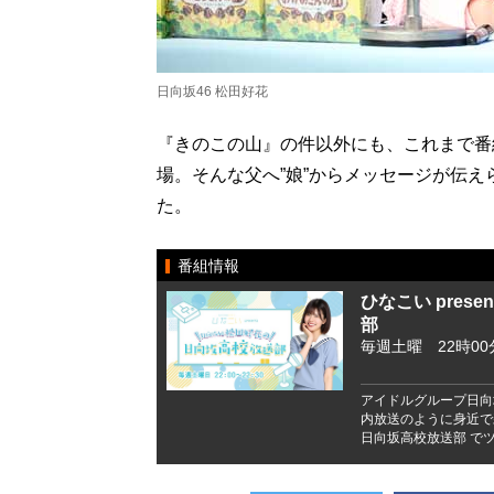
日向坂46 松田好花
『きのこの山』の件以外にも、これまで番
場。そんな父へ”娘”からメッセージが伝
た。
番組情報
ひなこい pres
部
毎週土曜 22時00
アイドルグループ日向
内放送のように身近で
日向坂高校放送部 でツ