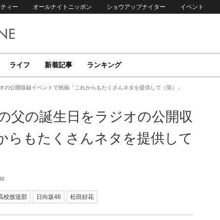
リティー
オールナイトニッポン
ショウアップナイター
イベント
ライフ
新着記事
ランキング
ジオの公開収録イベントで祝福「これからもたくさんネタを提供して（笑）」
身の父の誕生日をラジオの公開収
からもたくさんネタを提供して
30
坂高校放送部
日向坂46
松田好花