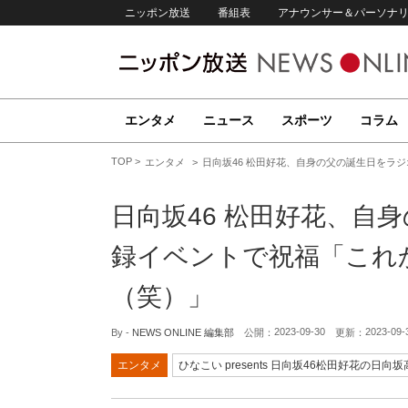
ニッポン放送
番組表
アナウンサー＆パーソナ
エンタメ
ニュース
スポーツ
コラム
TOP
エンタメ
日向坂46 松田好花、自身の父の誕生日をラ
日向坂46 松田好花、自
録イベントで祝福「これ
（笑）」
2023-09-30
2023-09-
By -
NEWS ONLINE 編集部
公開：
更新：
エンタメ
ひなこい presents 日向坂46松田好花の日向