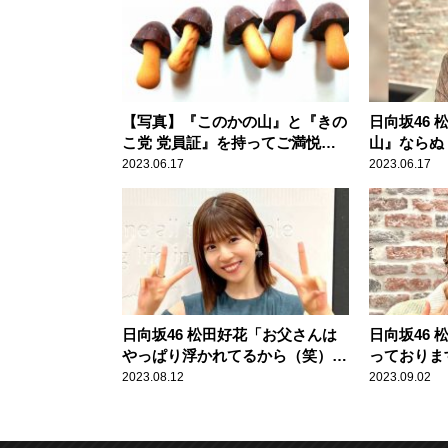
【写真】『このかの山』と『きの
日向坂46
こ党 党員証』を持ってご満悦の
山』ならぬ
松田好花
元から届き
2023.06.17
2023.06.17
ん」
日向坂46 松田好花「お父さんは
日向坂46
やっぱり浮かれてるから（笑）」
っておりま
娘が大きく写ったジャケットの
出来事に繋
2023.08.12
2023.09.02
CDをショップ巡りでチェック！
動」を明か